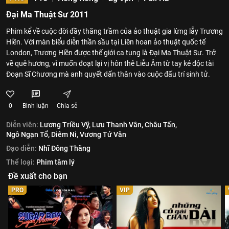
Đại Ma Thuật Sư 2011
Phim kể về cuộc đời đầy thăng trầm của ảo thuật gia lừng lẫy Trương
Hiền. Với màn biểu diễn thần sầu tại Liên hoan ảo thuật quốc tế
London, Trương Hiền được thế giới ca tụng là Đại Ma Thuật Sư. Trở
về quê hương, vì muốn đoạt lại vị hôn thê Liễu Âm từ tay kẻ độc tài
Đoạn Sĩ Chương mà anh quyết dấn thân vào cuộc đấu trí sinh tử.
0
Bình luận
Chia sẻ
Diễn viên:
Lương Triều Vỹ,
Lưu Thanh Vân,
Châu Tấn,
Ngô Ngạn Tổ,
Diêm Ni,
Vương Tử Văn
Đạo diễn:
Nhĩ Đông Thăng
Thể loại:
Phim tâm lý
Đề xuất cho bạn
PRO
VIP