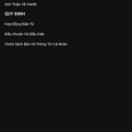
Giới Thiệu Về VieON
QUY ĐỊNH
Hợp Đồng Điện Tử
Điều Khoản Và Điều Kiện
Chính Sách Bảo Vệ Thông Tin Cá Nhân
Chính Sách Bảo Vệ Người Tiêu Dùng Dễ Bị Tổn Thương
Thỏa Thuận Sử Dụng Dịch Vụ Mạng Xã Hội
THÔNG TIN
Thông Báo
Trung Tâm Hỗ Trợ
Liên Hệ
Góp Ý