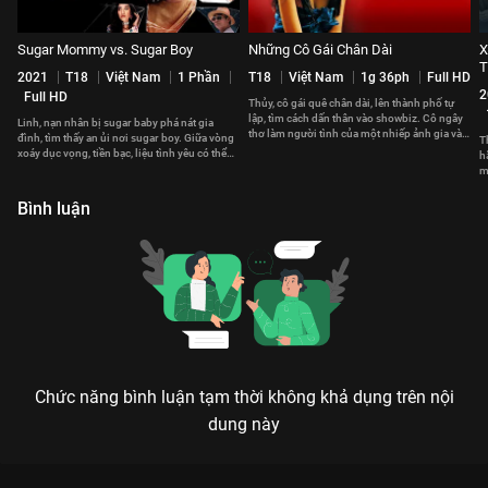
Sugar Mommy vs. Sugar Boy
Những Cô Gái Chân Dài
X
2021
T18
Việt Nam
1 Phần
T18
Việt Nam
1g 36ph
Full HD
2
Full HD
Thủy, cô gái quê chân dài, lên thành phố tự
lập, tìm cách dấn thân vào showbiz. Cô ngây
Linh, nạn nhân bị sugar baby phá nát gia
thơ làm người tình của một nhiếp ảnh gia và
đình, tìm thấy an ủi nơi sugar boy. Giữa vòng
T
biến cố ập đến.
xoáy dục vọng, tiền bạc, liệu tình yêu có thể
h
tồn tại?
m
m
Bình luận
Chức năng bình luận tạm thời không khả dụng trên nội
dung này
Xem Đại Ma Thuật Sư 2011 của Hồng Kông có sự tham gia