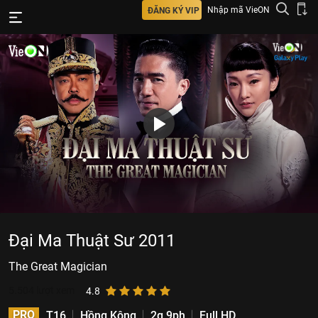
Nhập mã VieON
ĐĂNG KÝ VIP
Đại Ma Thuật Sư 2011
The Great Magician
5.504
lượt xem
4.8
PRO
T16
Hồng Kông
2g 9ph
Full HD