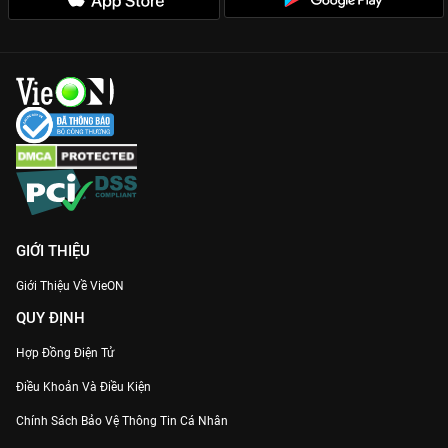
Chemistry bùng nổ của Nam Thư và Lợi Trần:
Sự kết hợp lạ
mà quen, đầy lửa giữa một người đàn bà từng trải và một gã
giang hồ si tình.
Thời lượng 5 tập cô đọng:
Nhịp phim cực nhanh, dồn dập, loại
bỏ hoàn toàn các tình tiết thừa, cực kỳ thích hợp để cày xuyên
đêm.
Gia nhập thế giới ngầm đầy kịch tính và xem ngay
Bông Hồng
Lửa
Full HD, không quảng cáo chỉ có tại
VieON
!
GIỚI THIỆU
Giới Thiệu Về VieON
QUY ĐỊNH
Hợp Đồng Điện Tử
Điều Khoản Và Điều Kiện
Chính Sách Bảo Vệ Thông Tin Cá Nhân