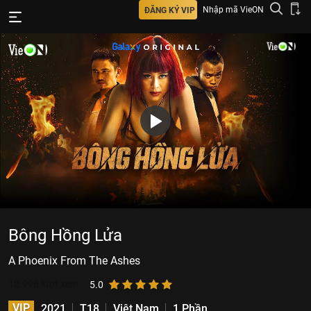
Nhập mã VieON
ĐĂNG KÝ VIP
Bông Hồng Lửa
A Phoenix From The Ashes
12.996
lượt xem
5.0
VIP
2021
T18
Việt Nam
1 Phần