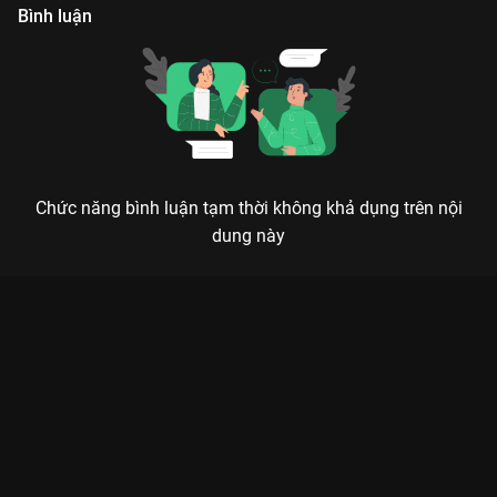
Bình luận
Chức năng bình luận tạm thời không khả dụng trên nội
dung này
BÔNG HỒNG LỬA: KHI KIỀU NỮ NAM THƯ RŨ BỎ HÌNH TƯỢNG
HÀI HƯỚC ĐỂ LÀM CHỊ ĐẠI
Dưới bàn tay nhào nặn của đạo diễn Mr. Tô, Bông Hồng Lửa không chỉ là một bộ phim
hành động, mà còn là một bản anh hùng ca đầy nước mắt của những thân phận trong
thế giới ngầm.
Nếu bạn đã quá quen thuộc với một
Nam Thư
lầy lội, hài hước
trên các sân khấu kịch, thì
Bông Hồng Lửa
trên
VieON
sẽ khiến
bạn phải bật ngửa. Lần này, kiều nữ làng hài lột xác hoàn toàn
trong vai Thương - một người đàn bà mạnh mẽ, gai góc nhưng