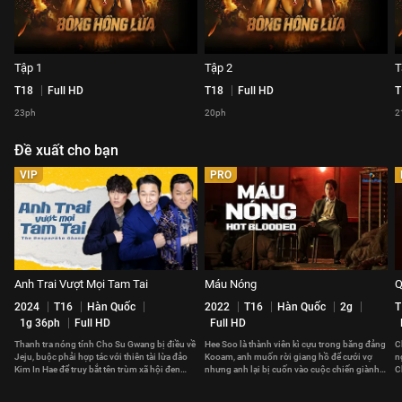
Tập 1
Tập 2
T
T18
Full HD
T18
Full HD
T
23ph
20ph
2
Đề xuất cho bạn
VIP
PRO
Anh Trai Vượt Mọi Tam Tai
Máu Nóng
Q
2024
T16
Hàn Quốc
2022
T16
Hàn Quốc
2g
T
1g 36ph
Full HD
Full HD
Thanh tra nóng tính Cho Su Gwang bị điều về
Hee Soo là thành viên kì cựu trong băng đảng
C
Jeju, buộc phải hợp tác với thiên tài lừa đảo
Kooam, anh muốn rời giang hồ để cưới vợ
n
Kim In Hae để truy bắt tên trùm xã hội đen
nhưng anh lại bị cuốn vào cuộc chiến giành
C
khét tiếng.
quyền lực nghẹt thở,
c