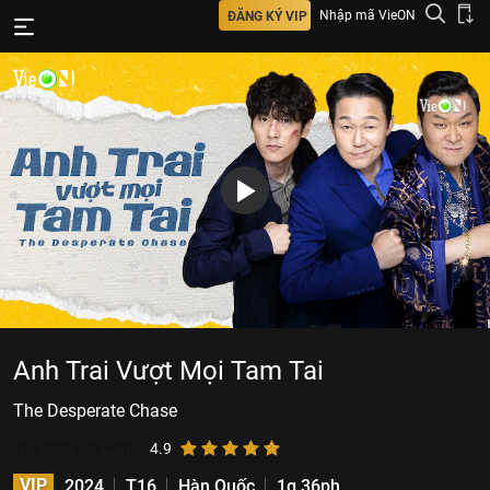
Nhập mã VieON
ĐĂNG KÝ VIP
Anh Trai Vượt Mọi Tam Tai
The Desperate Chase
184.023
lượt xem
4.9
VIP
2024
T16
Hàn Quốc
1g 36ph