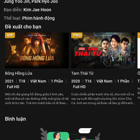
Jung Yoo Jin,
Park Hyo Joo
Đạo diễn:
Kim Jae Hoon
Thể loại:
Phim hành động
Đề xuất cho bạn
VIP
PRO
Bông Hồng Lửa
Tam Thái Tử
Ô
2021
T18
Việt Nam
1 Phần
2020
T16
Việt Nam
1 Phần
T
Full HD
Full HD
V
t
Một chị đại giang hồ đứng giữa 2 tình yêu,
Cuộc chiến phân tranh chợ cũ, chợ mới nổ ra
s
một sẽ đưa cô vào đường chết, một giúp cô tái
sau sự ra đi đột ngột của ông Sói, trùm Chợ
d
sinh từ tro tàn. Trái tim mách bảo cô đi theo
Cá. Anh em trong xã đoàn sẽ làm gì để tranh
hướng nào?
giành quyền lực?
Bình luận