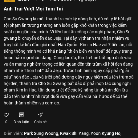
Anh Trai Vượt Mọi Tam Tai
Cho Su Gwang là một thanh tra cực kỳ nóng tính, dù có tỷ lệ bắt giữ
tội phạm ấn tượng nhưng anh luôn gặp khó khăn trong việc kiểm
soát cơn giận của mình. Vì liên tục tấn công các nghi phạm, Cho Su-
gwang bị chuyển đến đảo Jeju. Tại đây, vị thanh tra nhận nhiệm vụ
truy bắt kẻ lừa đảo giỏi nhất Hàn Quốc - Kim In Hae với 7 tiền án, nổi
tiếng thông minh và có khả năng “thiên biến vạn hoá” để ngụy trang
hoàn hảo mọi nhân dạng. Cùng lúc đó, Kim In-hae bất ngờ dính vào
vụ án mạng nghiêm trọng có liên quan đến tên trùm xã hội đen đang
nhăm nhe “thôn tính” đảo Jeju. Trước tình hình nguy cấp phải “giải
cứu” hòn đảo Jeju và triệt phá đường dây nguy hiểm của tên trùm xã
hội đen, thanh tra Cho Su Gwang bất đắc dĩ phải hợp tác cùng nghi
phạm Kim In Hae, tận dụng triệt để các kỹ năng từ phá án đến lừa
đảo trên hành trình rượt đuổi vừa gay cấn vừa hài hước để có thể
hoàn thành nhiệm vụ cam go.
0
Bình luận
Chia sẻ
Diễn viên:
Park Sung Woong,
Kwak Shi Yang,
Yoon Kyung Ho,