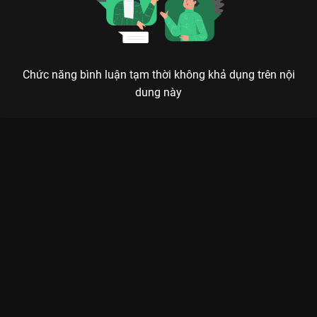
Chức năng bình luận tạm thời không khả dụng trên nội
dung này
Xem Anh Trai Vượt Mọi Tam Tai của Hàn Quốc có sự tham gia
của Kwak Shi Yang, Jung Yoo Jin, Park Sung Woong, Yoon
Kyung Ho, Park Hyo Joo. Thuộc thể loại: Phim lẻ