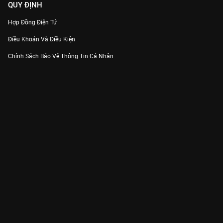
QUY ĐỊNH
Hợp Đồng Điện Tử
Điều Khoản Và Điều Kiện
Chính Sách Bảo Vệ Thông Tin Cá Nhân
Chính Sách Bảo Vệ Người Tiêu Dùng Dễ Bị Tổn Thương
Thỏa Thuận Sử Dụng Dịch Vụ Mạng Xã Hội
THÔNG TIN
Thông Báo
Trung Tâm Hỗ Trợ
Liên Hệ
Góp Ý
Công ty Cổ phần VieON - Địa chỉ: Tầng 5, 222 Pasteur, Phường Xuân Hòa,
Thành phố Hồ Chí Minh