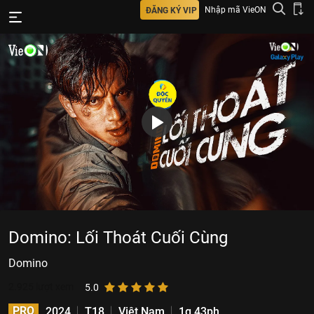
Nhập mã VieON
ĐĂNG KÝ VIP
Domino: Lối Thoát Cuối Cùng
Domino
2.925
lượt xem
5.0
PRO
2024
T18
Việt Nam
1g 43ph