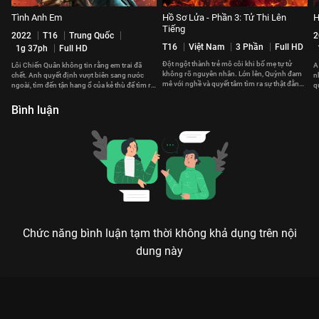
Tình Anh Em
Hồ Sơ Lửa - Phần 3: Tử Thi Lên
H
Tiếng
2022
T16
Trung Quốc
2
T16
Việt Nam
3 Phần
Full HD
1g 37ph
Full HD
Đột ngột thành trẻ mô côi khi bố mẹ tự tử
Lôi Chiến Quân không tin rằng em trai đã
A
không rõ nguyên nhân. Lớn lên, Quỳnh đam
chết. Anh quyết định vượt biên sang nước
n
mê với nghề và quyết tâm tìm ra sự thật đằng
ngoài, tìm đến tận hang ổ của kẻ thù để tìm ra
q
sau cái chết của bố mẹ
sự thật.
h
Bình luận
Chức năng bình luận tạm thời không khả dụng trên nội
dung này
Xem Domino: Lối Thoát Cuối Cùng của Việt Nam có sự tham
gia của Thuận Nguyễn, Quốc Cường, Huỳnh Anh Tuấn, Henry