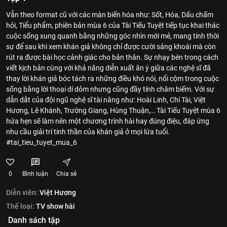
Vẫn theo format cũ với các màn biến hóa như: Sốt, Hóa, Dấu chấm
hỏi, Tiểu phẩm, phiên bản mùa 6 của Tài Tiếu Tuyệt tiếp tục khai thác
cuộc sống xung quanh bằng những góc nhìn mới mẻ, mang tính thời
sự để sau khi xem khán giả không chỉ được cười sảng khoái mà còn
rút ra được bài học cảnh giác cho bản thân. Sự nhạy bén trong cách
viết kịch bản cùng với khả năng diễn xuất ăn ý giữa các nghệ sĩ đã
thay lời khán giả bóc tách ra những điều khó nói, nổi cộm trong cuộc
sống bằng lời thoại dí dỏm nhưng cũng đầy tính châm biếm. Với sự
dẫn dắt của đội ngũ nghệ sĩ tài năng như: Hoài Linh, Chí Tài, Việt
Hương, Lê Khánh, Trường Giang, Hùng Thuận,… Tài Tiếu Tuyệt mùa 6
hứa hẹn sẽ làm nên một chương trình hài hay đúng điệu, đáp ứng
nhu cầu giải trí tinh thần của khán giả ở mọi lứa tuổi.
#tai_tieu_tuyet_mua_6
0
Bình luận
Chia sẻ
Diễn viên:
Việt Hương
Thể loại:
TV show hài
Danh sách tập