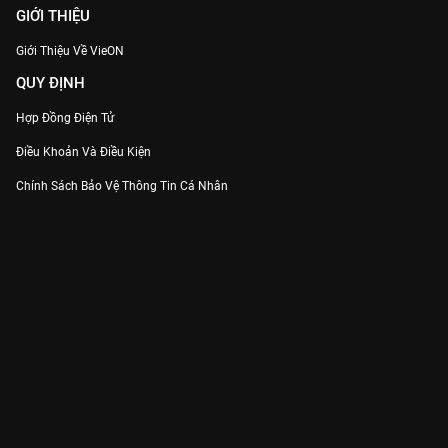
GIỚI THIỆU
Giới Thiệu Về VieON
QUY ĐỊNH
Hợp Đồng Điện Tử
Điều Khoản Và Điều Kiện
Chính Sách Bảo Vệ Thông Tin Cá Nhân
Chính Sách Bảo Vệ Người Tiêu Dùng Dễ Bị Tổn Thương
Thỏa Thuận Sử Dụng Dịch Vụ Mạng Xã Hội
THÔNG TIN
Thông Báo
Trung Tâm Hỗ Trợ
Liên Hệ
Góp Ý