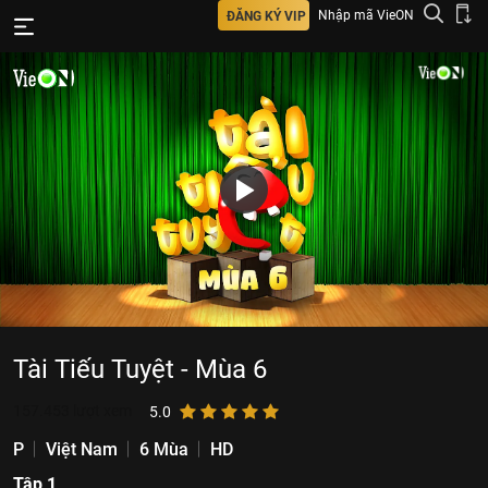
Nhập mã VieON
ĐĂNG KÝ VIP
Tài Tiếu Tuyệt - Mùa 6
157.453
lượt xem
5.0
P
Việt Nam
6 Mùa
HD
Tập 1