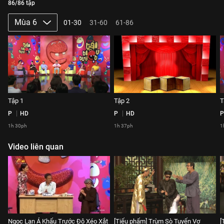
86/86 tập
Mùa 6
01-30
31-60
61-86
Tập 1
Tập 2
T
P
HD
P
HD
P
1h 30ph
1h 37ph
1
Video liên quan
Ngọc Lan Á Khẩu Trước Độ Xéo Xắt
[Tiểu phẩm] Trùm Sò Tuyển Vợ
[