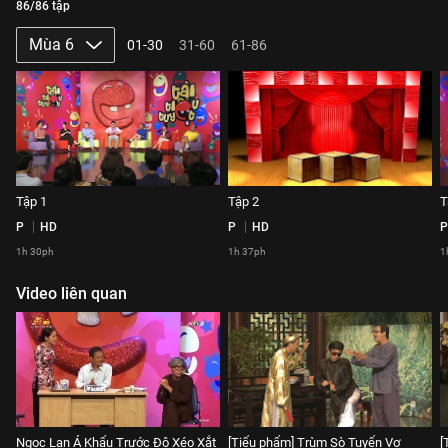
86/86 tập
Mùa 6
01-30
31-60
61-86
Tập 1
Tập 2
T
P
HD
P
HD
P
1h 30ph
1h 37ph
1
Video liên quan
Ngọc Lan Á Khẩu Trước Độ Xéo Xắt
[Tiểu phẩm] Trùm Sò Tuyển Vợ
[