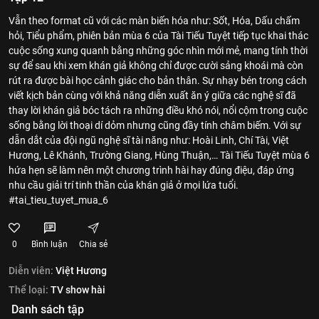
Vẫn theo format cũ với các màn biến hóa như: Sốt, Hóa, Dấu chấm
hỏi, Tiểu phẩm, phiên bản mùa 6 của Tài Tiếu Tuyệt tiếp tục khai thác
cuộc sống xung quanh bằng những góc nhìn mới mẻ, mang tính thời
sự để sau khi xem khán giả không chỉ được cười sảng khoái mà còn
rút ra được bài học cảnh giác cho bản thân. Sự nhạy bén trong cách
viết kịch bản cùng với khả năng diễn xuất ăn ý giữa các nghệ sĩ đã
thay lời khán giả bóc tách ra những điều khó nói, nổi cộm trong cuộc
sống bằng lời thoại dí dỏm nhưng cũng đầy tính châm biếm. Với sự
dẫn dắt của đội ngũ nghệ sĩ tài năng như: Hoài Linh, Chí Tài, Việt
Hương, Lê Khánh, Trường Giang, Hùng Thuận,… Tài Tiếu Tuyệt mùa 6
hứa hẹn sẽ làm nên một chương trình hài hay đúng điệu, đáp ứng
nhu cầu giải trí tinh thần của khán giả ở mọi lứa tuổi.
#tai_tieu_tuyet_mua_6
0
Bình luận
Chia sẻ
Diễn viên:
Việt Hương
Thể loại:
TV show hài
Danh sách tập