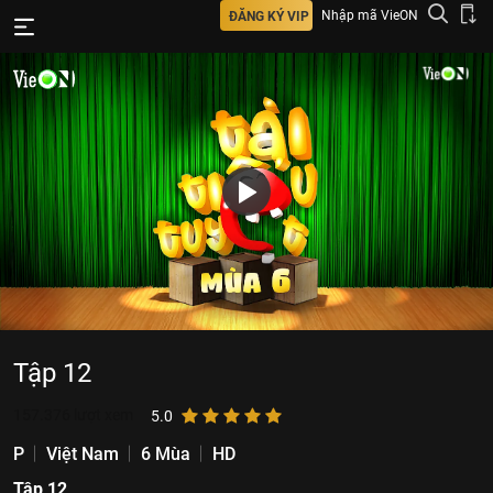
Nhập mã VieON
ĐĂNG KÝ VIP
Tập 12
157.376
lượt xem
5.0
P
Việt Nam
6 Mùa
HD
Tập 12