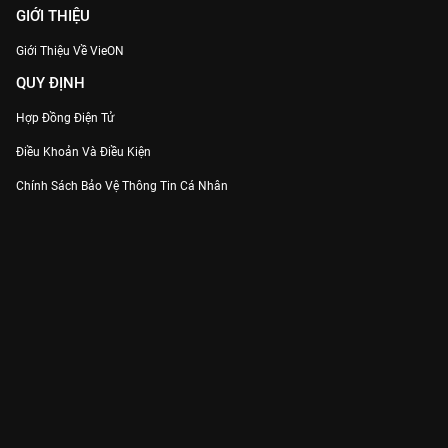
GIỚI THIỆU
Giới Thiệu Về VieON
QUY ĐỊNH
Hợp Đồng Điện Tử
Điều Khoản Và Điều Kiện
Chính Sách Bảo Vệ Thông Tin Cá Nhân
Chính Sách Bảo Vệ Người Tiêu Dùng Dễ Bị Tổn Thương
Thỏa Thuận Sử Dụng Dịch Vụ Mạng Xã Hội
THÔNG TIN
Thông Báo
Trung Tâm Hỗ Trợ
Liên Hệ
Góp Ý