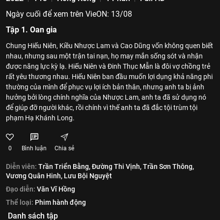
Ngày cuối để xem trên VieON: 13/08
Tập 1. Oan gia
Chung Hiếu Niên, Kiều Nhược Lam và Cao Dũng vốn không quen biết
nhau, nhưng sau một trận tai nạn, họ may mắn sống sót và nhận
được năng lực kỳ lạ. Hiếu Niên và Đinh Thục Mẫn là đôi vợ chồng trẻ
rất yêu thương nhau. Hiếu Niên ban đầu muốn lợi dụng khả năng phi
thường của mình để phục vụ lợi ích bản thân, nhưng anh ta bị ảnh
hưởng bởi lòng chính nghĩa của Nhược Lam, anh ta đã sử dụng nó
để giúp đỡ người khác, rồi chính vì thế anh ta đã đắc tội trùm tội
phạm Hạ Khánh Long.
0
Bình luận
Chia sẻ
Diễn viên:
Trần Triển Bằng,
Đường Thi Vịnh,
Trần Sơn Thông,
Vương Quân Hinh,
Lưu Bội Nguyệt
Đạo diễn:
Văn Vĩ Hồng
Thể loại:
Phim hành động
Danh sách tập