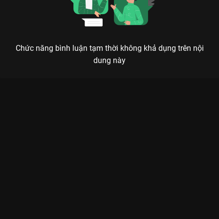
Chức năng bình luận tạm thời không khả dụng trên nội
dung này
SỨ GIẢ SIÊU NĂNG: KHI NHỮNG NGƯỜI KHỐN KHỔ TRỞ
THÀNH SIÊU ANH HÙNG PHỐ THỊ
Nếu một ngày bạn bỗng nhiên có sức mạnh thay đổi định mệnh, bạn sẽ cứu lấy chính
mình hay giải cứu thế giới?
Sứ Giả Siêu Năng (Ive Got The Power)
là một trong những dự
án đột phá nhất của TVB trong những năm gần đây, hiện đang
làm mưa làm gió trên
VieON
. Không đi theo lối mòn về các siêu
anh hùng hào nhoáng của Hollywood, bộ phim chọn khai thác
góc nhìn thực tế về những con người ở tầng lớp đáy xã hội
Hồng Kông, tình cờ sở hữu những năng lực phi thường sau một
vụ tai nạn giao thông thảm khốc.
Quy tụ dàn sao đình đám từ siêu phẩm
Anh Hùng Thành Trại
,