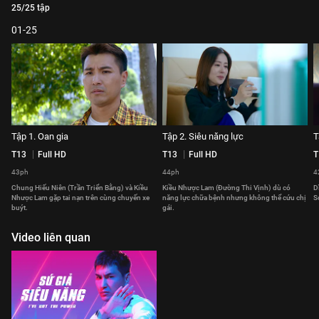
25/25 tập
01-25
Tập 1. Oan gia
Tập 2. Siêu năng lực
T
T13
Full HD
T13
Full HD
T
43ph
44ph
4
Chung Hiếu Niên (Trần Triển Bằng) và Kiều
Kiều Nhược Lam (Đường Thi Vịnh) dù có
D
Nhược Lam gặp tai nạn trên cùng chuyến xe
năng lực chữa bệnh nhưng không thể cứu chị
S
buýt.
gái.
Video liên quan