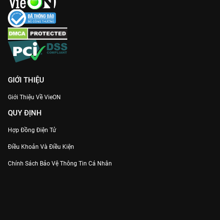
chân thực những áp lực cuộc sống, nợ nần và tình làng nghĩa
xóm của người dân xứ Cảng Thơm.
Gia nhập hội mê phim TVB và xem
Sứ Giả Siêu Năng
thuyết
minh sớm nhất tại
VieON
ngay!
GIỚI THIỆU
Giới Thiệu Về VieON
QUY ĐỊNH
Hợp Đồng Điện Tử
Điều Khoản Và Điều Kiện
Chính Sách Bảo Vệ Thông Tin Cá Nhân
Chính Sách Bảo Vệ Người Tiêu Dùng Dễ Bị Tổn Thương
Thỏa Thuận Sử Dụng Dịch Vụ Mạng Xã Hội
THÔNG TIN