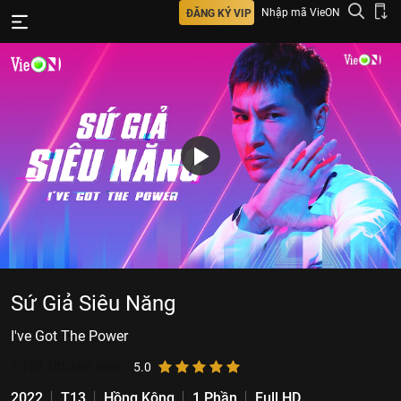
Nhập mã VieON
ĐĂNG KÝ VIP
Sứ Giả Siêu Năng
I've Got The Power
1.103.185
lượt xem
5.0
2022
T13
Hồng Kông
1 Phần
Full HD