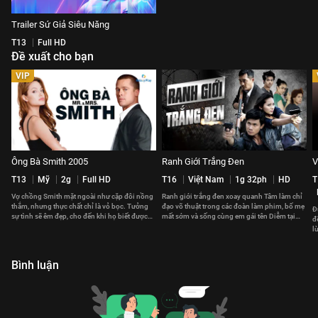
Trailer Sứ Giả Siêu Năng
T13
Full HD
Đề xuất cho bạn
VIP
Ông Bà Smith 2005
Ranh Giới Trắng Đen
V
T13
Mỹ
2g
Full HD
T16
Việt Nam
1g 32ph
HD
T
Vợ chồng Smith mặt ngoài như cặp đôi nồng
Ranh giới trắng đen xoay quanh Tâm làm chỉ
thắm, nhưng thực chất chỉ là vỏ bọc. Tưởng
đạo võ thuật trong các đoàn làm phim, bố mẹ
Đ
sự tình sẽ êm đẹp, cho đến khi họ biết được
mất sớm và sống cùng em gái tên Diễm tại
đ
danh tính của nhau.
căn hộ chật chội.
l
t
Bình luận