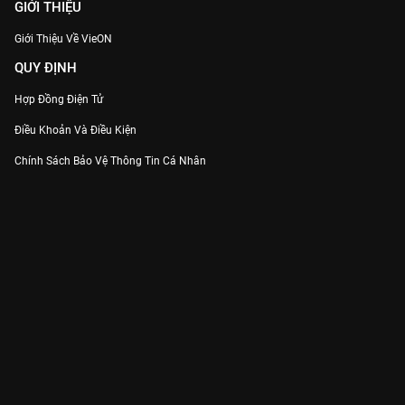
GIỚI THIỆU
Giới Thiệu Về VieON
QUY ĐỊNH
Hợp Đồng Điện Tử
Điều Khoản Và Điều Kiện
Chính Sách Bảo Vệ Thông Tin Cá Nhân
Chính Sách Bảo Vệ Người Tiêu Dùng Dễ Bị Tổn Thương
Thỏa Thuận Sử Dụng Dịch Vụ Mạng Xã Hội
THÔNG TIN
Thông Báo
Trung Tâm Hỗ Trợ
Liên Hệ
Góp Ý