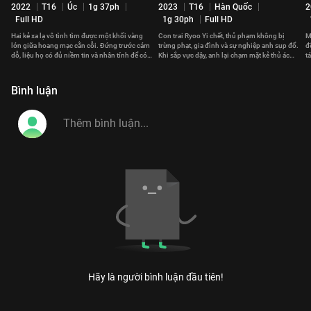
2022
T16
Úc
1g 37ph
2023
T16
Hàn Quốc
2
Full HD
1g 30ph
Full HD
Hai kẻ xa lạ vô tình tìm được một khối vàng
Con trai Ryoo Yi chết, thủ phạm không bị
M
lớn giữa hoang mạc cằn cỗi. Đứng trước cám
trừng phạt, gia đình và sự nghiệp anh sụp đổ.
đ
dỗ, liệu họ có đủ niềm tin và nhân tính để có
Khi sắp vực dậy, anh lại chạm mặt kẻ thủ ác
t
phúc cùng hưởng?
mà mình căm thù.
q
Bình luận
Hãy là người bình luận đầu tiên!