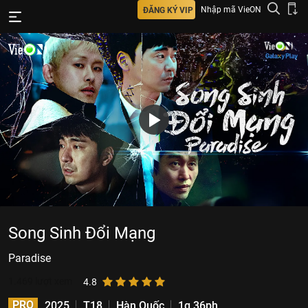
Nhập mã VieON
ĐĂNG KÝ VIP
Song Sinh Đổi Mạng
Paradise
1.469
lượt xem
4.8
PRO
2025
T18
Hàn Quốc
1g 36ph