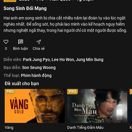
Song Sinh Đổi Mạng
Hai anh em song sinh bị chia cắt nhiều năm lại đoàn tụ vào lúc ngặt
nghèo nhất. Để sống sót, họ phải lao mình vào kế hoạch nguy hiểm
nhưng nghiệt ngã thay, trong hai người chỉ có một người được sống.
0
Bình luận
Chia sẻ
Diễn viên:
Park Jung Pyo,
Lee Ho Won,
Jung Min Sung
Đạo diễn:
Son Seung Woong
Thể loại:
Phim hành động
Đề xuất cho bạn
PRO
PRO
Vàng
Danh Tiếng Đẫm Máu
K