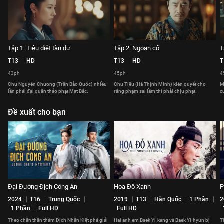
Tập 1. Tiêu diệt tàn dư
Tập 2. Ngoan cố
T
T13
HD
T13
HD
T
43ph
45ph
4
Chu Nguyên Chương (Trần Bảo Quốc) nhiều
Chu Tiêu (Hà Thịnh Minh) kiên quyết cho
M
lần phái đại quân thảo phạt Mạt Bắc.
rằng phạm sai lầm thì phải chịu phạt.
c
Đề xuất cho bạn
Đại Đường Địch Công Án
Hoa Đỗ Xanh
P
2024
T16
Trung Quốc
2019
T13
Hàn Quốc
1 Phần
2
1 Phần
Full HD
Full HD
Theo chân thần thám Địch Nhân Kiệt phá giải
Hai anh em Baek Yi-kang và Baek Yi-hyun bị
T