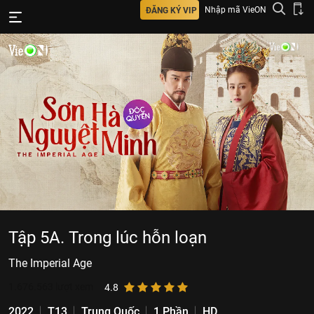
Nhập mã VieON
ĐĂNG KÝ VIP
Tập 5A. Trong lúc hỗn loạn
The Imperial Age
1.676.563
lượt xem
4.8
2022
T13
Trung Quốc
1 Phần
HD