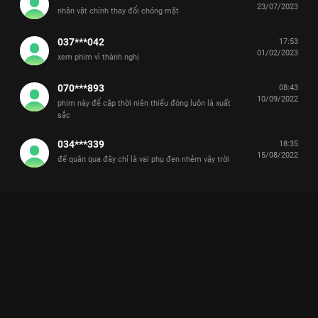
23/07/2023
nhân vật chính thay đổi chóng mặt
037***042
17:53
01/02/2023
xem phim vì thành nghị
070***893
08:43
10/09/2022
phim này để cặp thời niên thiếu đóng luôn là xuất
sắc
034***339
18:35
15/08/2022
đế quân qua đây chỉ là vai phụ đen nhẻm vậy trời
Xem Tập 5A. Trong lúc hỗn loạn Sơn Hà Nguyệt Minh - 45 Tập
của Trung Quốc có sự tham gia của Hà Thịnh Minh, Phùng
Thiệu Phong, Thành Nghị, Trương Phong Nghị, Trần Bảo Quốc.
Thuộc thể loại: Phim bộ