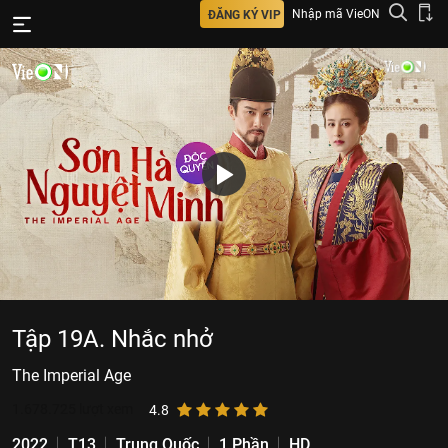
Nhập mã VieON
ĐĂNG KÝ VIP
Tập 19A. Nhắc nhở
The Imperial Age
1.678.725
lượt xem
4.8
2022
T13
Trung Quốc
1 Phần
HD