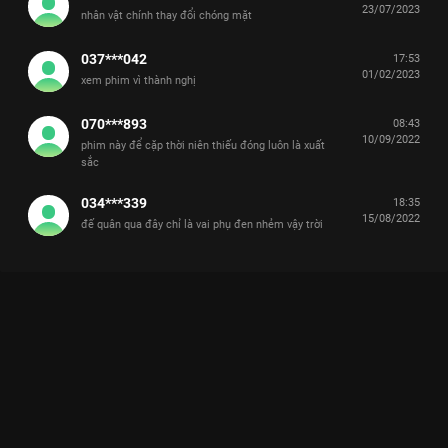
23/07/2023
nhân vật chính thay đổi chóng mặt
037***042
17:53
01/02/2023
xem phim vì thành nghị
070***893
08:43
10/09/2022
phim này để cặp thời niên thiếu đóng luôn là xuất
sắc
034***339
18:35
15/08/2022
đế quân qua đây chỉ là vai phụ đen nhẻm vậy trời
Xem Tập 19A. Nhắc nhở Sơn Hà Nguyệt Minh - 45 Tập của
Trung Quốc có sự tham gia của Hà Thịnh Minh, Phùng Thiệu
Phong, Thành Nghị, Trương Phong Nghị, Trần Bảo Quốc. Thuộc
thể loại: Phim bộ