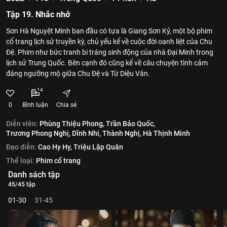
Tập 19. Nhắc nhở
Sơn Hà Nguyệt Minh ban đầu có tựa là Giang Sơn Kỷ, một bộ phim
cổ trang lịch sử truyền kỳ, chủ yếu kể về cuộc đời oanh liệt của Chu
Đệ. Phim như bức tranh bi tráng sinh động của nhà Đại Minh trong
lịch sử Trung Quốc. Bên cạnh đó cũng kể về câu chuyện tình cảm
đáng ngưỡng mộ giữa Chu Đệ và Từ Diệu Vân.
14
0
Bình luận
Chia sẻ
Diễn viên:
Phùng Thiệu Phong,
Trần Bảo Quốc,
Trương Phong Nghị,
Dĩnh Nhi,
Thành Nghị,
Hà Thịnh Minh
Đạo diễn:
Cao Hy Hy,
Triệu Lập Quân
Thể loại:
Phim cổ trang
Danh sách tập
45/45 tập
01-30
31-45