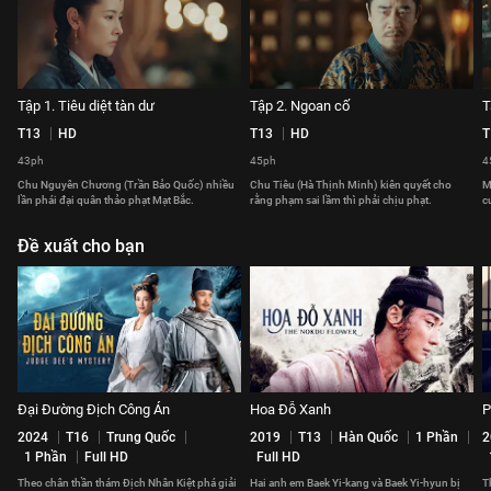
Tập 1. Tiêu diệt tàn dư
Tập 2. Ngoan cố
T
T13
HD
T13
HD
T
43ph
45ph
4
Chu Nguyên Chương (Trần Bảo Quốc) nhiều
Chu Tiêu (Hà Thịnh Minh) kiên quyết cho
M
lần phái đại quân thảo phạt Mạt Bắc.
rằng phạm sai lầm thì phải chịu phạt.
c
Đề xuất cho bạn
Đại Đường Địch Công Án
Hoa Đỗ Xanh
P
2024
T16
Trung Quốc
2019
T13
Hàn Quốc
1 Phần
2
1 Phần
Full HD
Full HD
Theo chân thần thám Địch Nhân Kiệt phá giải
Hai anh em Baek Yi-kang và Baek Yi-hyun bị
T