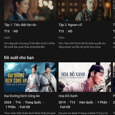
Tập 1. Tiêu diệt tàn dư
Tập 2. Ngoan cố
T
T13
HD
T13
HD
T
43ph
45ph
4
Chu Nguyên Chương (Trần Bảo Quốc) nhiều
Chu Tiêu (Hà Thịnh Minh) kiên quyết cho
M
lần phái đại quân thảo phạt Mạt Bắc.
rằng phạm sai lầm thì phải chịu phạt.
c
Đề xuất cho bạn
Đại Đường Địch Công Án
Hoa Đỗ Xanh
P
2024
T16
Trung Quốc
2019
T13
Hàn Quốc
1 Phần
2
1 Phần
Full HD
Full HD
Theo chân thần thám Địch Nhân Kiệt phá giải
Hai anh em Baek Yi-kang và Baek Yi-hyun bị
T