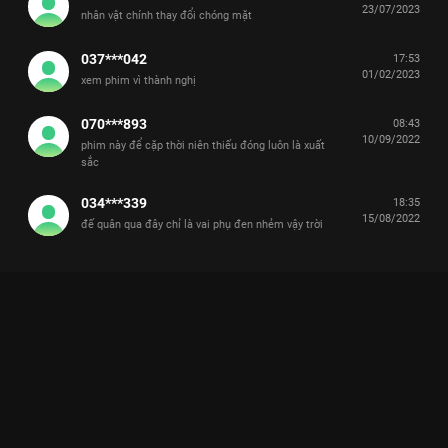
23/07/2023
nhân vật chính thay đổi chóng mặt
037***042
17:53
01/02/2023
xem phim vì thành nghị
070***893
08:43
10/09/2022
phim này để cặp thời niên thiếu đóng luôn là xuất
sắc
034***339
18:35
15/08/2022
đế quân qua đây chỉ là vai phụ đen nhẻm vậy trời
Xem Tập 15A. Cô độc Sơn Hà Nguyệt Minh - 45 Tập của Trung
Quốc có sự tham gia của Hà Thịnh Minh, Phùng Thiệu Phong,
Thành Nghị, Trương Phong Nghị, Trần Bảo Quốc. Thuộc thể
loại: Phim bộ