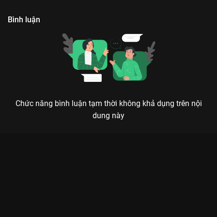
lệch khỏi nguyên tác.
h
Bình luận
Chức năng bình luận tạm thời không khả dụng trên nội
dung này
Xem Tập 6B. Có chút khẩn trương Rất Nhớ Rất Nhớ Anh - 33
Tập của Trung Quốc có sự tham gia của . Thuộc thể loại: Phim
bộ