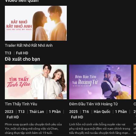
Video liên quan
Trailer Rất Nhớ Rất Nhớ Anh
T13
Full HD
Đề xuất cho bạn
Tìm Thấy Tình Yêu
Đêm Đầu Tiên Với Hoàng Tử
C
2023
T13
Thái Lan
1 Phần
2025
T16
Hàn Quốc
1 Phần
2
Full HD
Full HD
Phim xoay quanh câu chuyện tình yêu của
Linh hồn nữ sinh viên bỗng xuyên vào vai
M
Yin, một cô nàng mê công việc và Chen,
phụ và trải qua một đêm với nam chính trong
n
chàng thực tập sinh kém cô 15 tuổi.
tiểu thuyết, mở ra câu chuyện tình lãng mạn
s