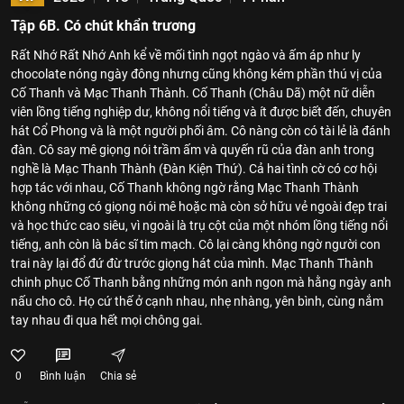
Tập 6B. Có chút khẩn trương
Rất Nhớ Rất Nhớ Anh kể về mối tình ngọt ngào và ấm áp như ly
chocolate nóng ngày đông nhưng cũng không kém phần thú vị của
Cố Thanh và Mạc Thanh Thành. Cố Thanh (Châu Dã) một nữ diễn
viên lồng tiếng nghiệp dư, không nổi tiếng và ít được biết đến, chuyên
hát Cổ Phong và là một người phối âm. Cô nàng còn có tài lẻ là đánh
đàn. Cô say mê giọng nói trầm ấm và quyến rũ của đàn anh trong
nghề là Mạc Thanh Thành (Đàn Kiện Thứ). Cả hai tình cờ có cơ hội
hợp tác với nhau, Cố Thanh không ngờ rằng Mạc Thanh Thành
không những có giọng nói mê hoặc mà còn sở hữu vẻ ngoài đẹp trai
và học thức cao siêu, vì ngoài là trụ cột của một nhóm lồng tiếng nổi
tiếng, anh còn là bác sĩ tim mạch. Cô lại càng không ngờ người con
trai này lại đổ đứ đừ trước giọng hát của mình. Mạc Thanh Thành
chinh phục Cố Thanh bằng những món anh ngon mà hằng ngày anh
nấu cho cô. Họ cứ thế ở cạnh nhau, nhẹ nhàng, yên bình, cùng nắm
tay nhau đi qua hết mọi chông gai.
0
Bình luận
Chia sẻ