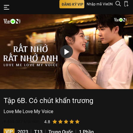
Nhập mã VieON
ĐĂNG KÝ VIP
Tập 6B. Có chút khẩn trương
Love Me Love My Voice
9.465.537
lượt xem
4.8
VIP
2023
T13
Trung Quốc
1 Phần