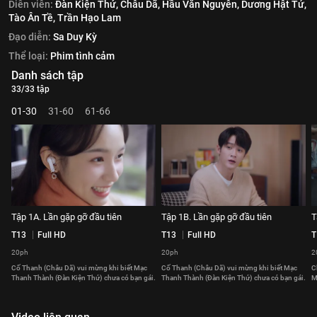
Diễn viên:
Đàn Kiện Thứ,
Châu Dã,
Hầu Văn Nguyên,
Dương Hật Tử,
Tào Ân Tề,
Trần Hạo Lam
Đạo diễn:
Sa Duy Kỳ
Thể loại:
Phim tình cảm
Danh sách tập
33/33 tập
01-30
31-60
61-66
Tập 1A. Lần gặp gỡ đầu tiên
Tập 1B. Lần gặp gỡ đầu tiên
T
T13
Full HD
T13
Full HD
T
20ph
20ph
2
Cố Thanh (Châu Dã) vui mừng khi biết Mạc
Cố Thanh (Châu Dã) vui mừng khi biết Mạc
C
Thanh Thành (Đàn Kiện Thứ) chưa có bạn gái.
Thanh Thành (Đàn Kiện Thứ) chưa có bạn gái.
M