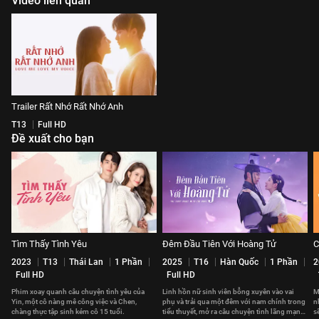
Video liên quan
Trailer Rất Nhớ Rất Nhớ Anh
T13
Full HD
Đề xuất cho bạn
Tìm Thấy Tình Yêu
Đêm Đầu Tiên Với Hoàng Tử
C
2023
T13
Thái Lan
1 Phần
2025
T16
Hàn Quốc
1 Phần
2
Full HD
Full HD
Phim xoay quanh câu chuyện tình yêu của
Linh hồn nữ sinh viên bỗng xuyên vào vai
M
Yin, một cô nàng mê công việc và Chen,
phụ và trải qua một đêm với nam chính trong
n
chàng thực tập sinh kém cô 15 tuổi.
tiểu thuyết, mở ra câu chuyện tình lãng mạn
s