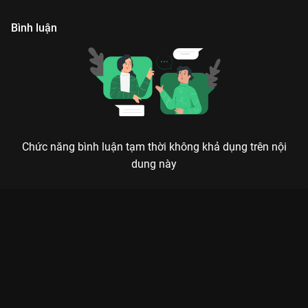
lệch khỏi nguyên tác.
h
Bình luận
Chức năng bình luận tạm thời không khả dụng trên nội
dung này
Xem Tập 15B. Quan tâm Rất Nhớ Rất Nhớ Anh - 33 Tập của
Trung Quốc có sự tham gia của . Thuộc thể loại: Phim bộ