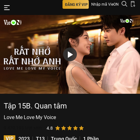
Nhập mã VieON
ĐĂNG KÝ VIP
Tập 15B. Quan tâm
Love Me Love My Voice
9.470.195
lượt xem
4.8
VIP
2023
T13
Trung Quốc
1 Phần