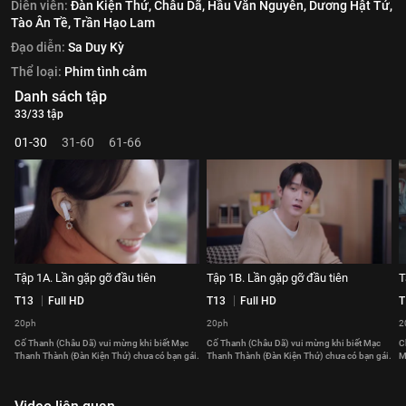
Diễn viên:
Đàn Kiện Thứ,
Châu Dã,
Hầu Văn Nguyên,
Dương Hật Tử,
Tào Ân Tề,
Trần Hạo Lam
Đạo diễn:
Sa Duy Kỳ
Thể loại:
Phim tình cảm
Danh sách tập
33/33 tập
01-30
31-60
61-66
Tập 1A. Lần gặp gỡ đầu tiên
Tập 1B. Lần gặp gỡ đầu tiên
T
T13
Full HD
T13
Full HD
T
20ph
20ph
2
Cố Thanh (Châu Dã) vui mừng khi biết Mạc
Cố Thanh (Châu Dã) vui mừng khi biết Mạc
C
Thanh Thành (Đàn Kiện Thứ) chưa có bạn gái.
Thanh Thành (Đàn Kiện Thứ) chưa có bạn gái.
M