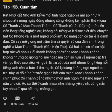
Tập 15B. Quan tâm
Rất Nhớ Rất Nhớ Anh kể về mối tình ngọt ngào và ấm áp như ly
chocolate nóng ngày đông nhưng cũng không kém phần thú vị của
Cố Thanh và Mạc Thanh Thành. Cố Thanh (Châu Dã) một nữ diễn
viên lồng tiếng nghiệp dư, không nổi tiếng và ít được biết đến, chuyên
hát Cổ Phong và là một người phối âm. Cô nàng còn có tài lẻ là đánh
đàn. Cô say mê giọng nói trầm ấm và quyến rũ của đàn anh trong
nghề là Mạc Thanh Thành (Đàn Kiện Thứ). Cả hai tình cờ có cơ hội
hợp tác với nhau, Cố Thanh không ngờ rằng Mạc Thanh Thành
không những có giọng nói mê hoặc mà còn sở hữu vẻ ngoài đẹp trai
và học thức cao siêu, vì ngoài là trụ cột của một nhóm lồng tiếng nổi
tiếng, anh còn là bác sĩ tim mạch. Cô lại càng không ngờ người con
trai này lại đổ đứ đừ trước giọng hát của mình. Mạc Thanh Thành
chinh phục Cố Thanh bằng những món anh ngon mà hằng ngày anh
nấu cho cô. Họ cứ thế ở cạnh nhau, nhẹ nhàng, yên bình, cùng nắm
tay nhau đi qua hết mọi chông gai.
0
Bình luận
Chia sẻ