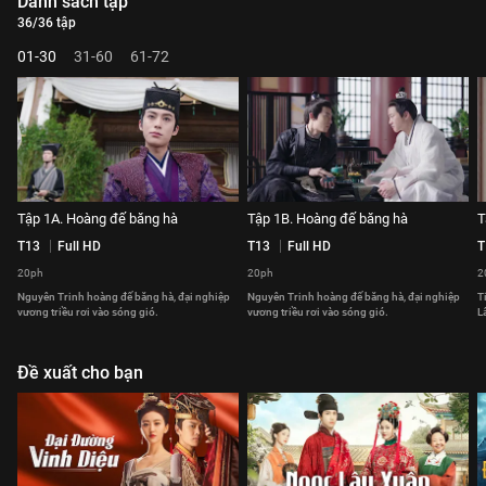
Danh sách tập
36/36 tập
01-30
31-60
61-72
Tập 1A. Hoàng đế băng hà
Tập 1B. Hoàng đế băng hà
T
T13
Full HD
T13
Full HD
T
20ph
20ph
2
Nguyên Trinh hoàng đế băng hà, đại nghiệp
Nguyên Trinh hoàng đế băng hà, đại nghiệp
T
vương triều rơi vào sóng gió.
vương triều rơi vào sóng gió.
L
Đề xuất cho bạn