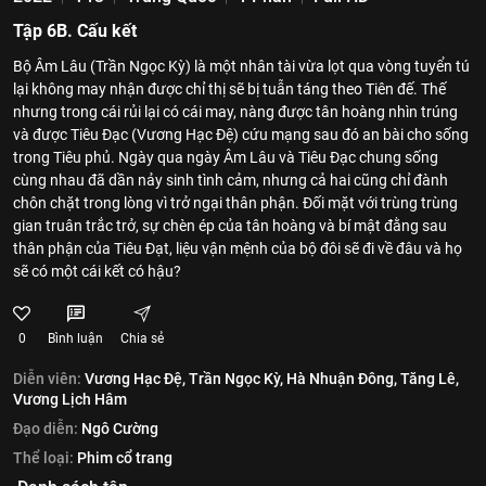
Tập 6B. Cấu kết
Bộ Âm Lâu (Trần Ngọc Kỳ) là một nhân tài vừa lọt qua vòng tuyển tú
lại không may nhận được chỉ thị sẽ bị tuẫn táng theo Tiên đế. Thế
nhưng trong cái rủi lại có cái may, nàng được tân hoàng nhìn trúng
và được Tiêu Đạc (Vương Hạc Đệ) cứu mạng sau đó an bài cho sống
trong Tiêu phủ. Ngày qua ngày Âm Lâu và Tiêu Đạc chung sống
cùng nhau đã dần nảy sinh tình cảm, nhưng cả hai cũng chỉ đành
chôn chặt trong lòng vì trở ngại thân phận. Đối mặt với trùng trùng
gian truân trắc trở, sự chèn ép của tân hoàng và bí mật đằng sau
thân phận của Tiêu Đạt, liệu vận mệnh của bộ đôi sẽ đi về đâu và họ
sẽ có một cái kết có hậu?
0
Bình luận
Chia sẻ
Diễn viên:
Vương Hạc Đệ,
Trần Ngọc Kỳ,
Hà Nhuận Đông,
Tăng Lê,
Vương Lịch Hâm
Đạo diễn:
Ngô Cường
Thể loại:
Phim cổ trang