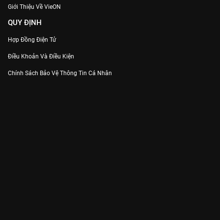
Giới Thiệu Về VieON
QUY ĐỊNH
Hợp Đồng Điện Tử
Điều Khoản Và Điều Kiện
Chính Sách Bảo Vệ Thông Tin Cá Nhân
Chính Sách Bảo Vệ Người Tiêu Dùng Dễ Bị Tổn Thương
Thỏa Thuận Sử Dụng Dịch Vụ Mạng Xã Hội
THÔNG TIN
Thông Báo
Trung Tâm Hỗ Trợ
Liên Hệ
Góp Ý