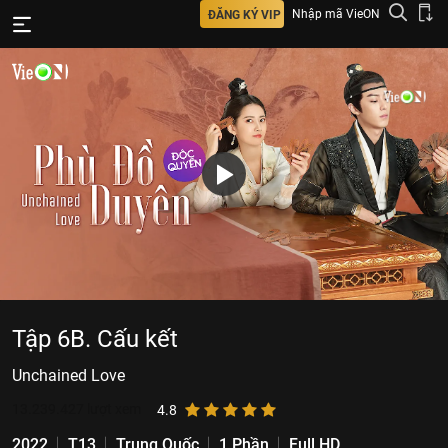
Nhập mã VieON
ĐĂNG KÝ VIP
Tập 6B. Cấu kết
Unchained Love
13.239.427
lượt xem
4.8
2022
T13
Trung Quốc
1 Phần
Full HD