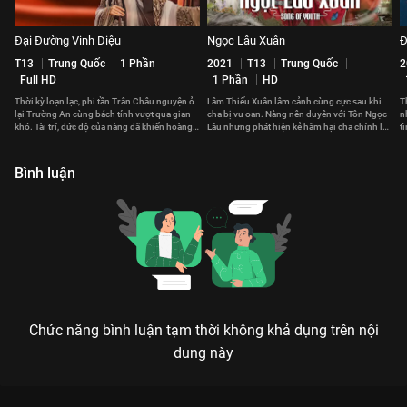
Đại Đường Vinh Diệu
Ngọc Lâu Xuân
Đ
T13
Trung Quốc
1 Phần
2021
T13
Trung Quốc
2
Full HD
1 Phần
HD
Thời kỳ loạn lạc, phi tần Trân Châu nguyện ở
Lâm Thiếu Xuân lâm cảnh cùng cực sau khi
T
lại Trường An cùng bách tính vượt qua gian
cha bị vu oan. Nàng nên duyên với Tôn Ngọc
n
khó. Tài trí, đức độ của nàng đã khiến hoàng
Lâu nhưng phát hiện kẻ hãm hại cha chính là
t
đế cả đời không thể quên.
người nhà họ Tôn
T
Bình luận
Chức năng bình luận tạm thời không khả dụng trên nội
dung này
Xem Tập 6B. Cấu kết Phù Đồ Duyên - 36 Tập của Trung Quốc