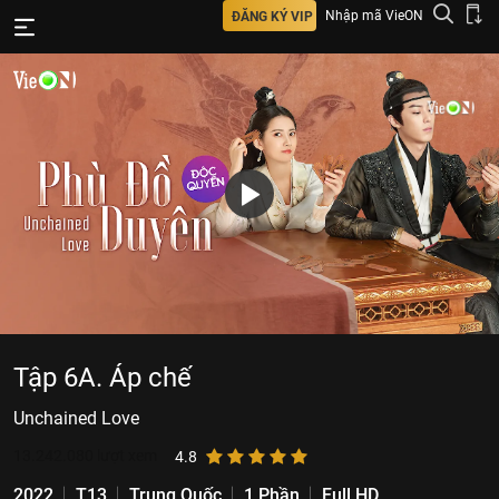
Nhập mã VieON
ĐĂNG KÝ VIP
Tập 6A. Áp chế
Unchained Love
13.242.080
lượt xem
4.8
2022
T13
Trung Quốc
1 Phần
Full HD