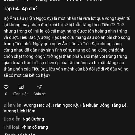
Tập 6A. Áp chế
Bộ Âm Lâu (Trần Ngọc Kỳ) là một nhân tài vừa lọt qua vòng tuyển tú
lại không may nhận được chỉ thị sẽ bị tuẫn táng theo Tiên đế. Thế
nhưng trong cái rủi lại có cái may, nàng được tân hoàng nhìn trúng
và được Tiêu Đạc (Vương Hạc Đệ) cứu mạng sau đó an bài cho sống
trong Tiêu phủ. Ngày qua ngày Âm Lâu và Tiêu Đạc chung sống
cùng nhau đã dần nảy sinh tình cảm, nhưng cả hai cũng chỉ đành
chôn chặt trong lòng vì trở ngại thân phận. Đối mặt với trùng trùng
gian truân trắc trở, sự chèn ép của tân hoàng và bí mật đằng sau
thân phận của Tiêu Đạt, liệu vận mệnh của bộ đôi sẽ đi về đâu và họ
sẽ có một cái kết có hậu?
0
Bình luận
Chia sẻ
Diễn viên:
Vương Hạc Đệ,
Trần Ngọc Kỳ,
Hà Nhuận Đông,
Tăng Lê,
Vương Lịch Hâm
Đạo diễn:
Ngô Cường
Thể loại:
Phim cổ trang