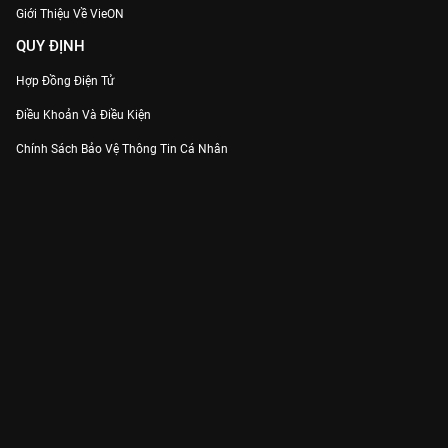
Giới Thiệu Về VieON
QUY ĐỊNH
Hợp Đồng Điện Tử
Điều Khoản Và Điều Kiện
Chính Sách Bảo Vệ Thông Tin Cá Nhân
Chính Sách Bảo Vệ Người Tiêu Dùng Dễ Bị Tổn Thương
Thỏa Thuận Sử Dụng Dịch Vụ Mạng Xã Hội
THÔNG TIN
Thông Báo
Trung Tâm Hỗ Trợ
Liên Hệ
Góp Ý