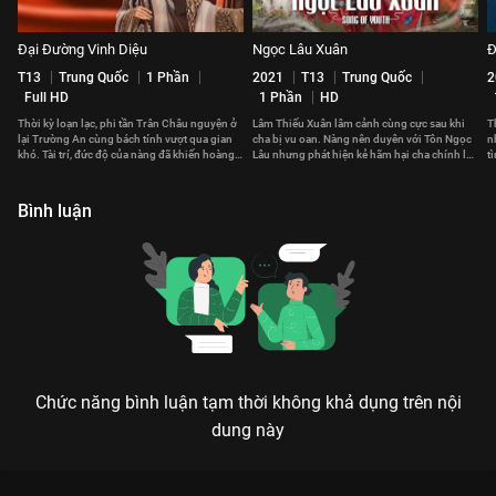
Đại Đường Vinh Diệu
Ngọc Lâu Xuân
Đ
T13
Trung Quốc
1 Phần
2021
T13
Trung Quốc
2
Full HD
1 Phần
HD
Thời kỳ loạn lạc, phi tần Trân Châu nguyện ở
Lâm Thiếu Xuân lâm cảnh cùng cực sau khi
T
lại Trường An cùng bách tính vượt qua gian
cha bị vu oan. Nàng nên duyên với Tôn Ngọc
n
khó. Tài trí, đức độ của nàng đã khiến hoàng
Lâu nhưng phát hiện kẻ hãm hại cha chính là
t
đế cả đời không thể quên.
người nhà họ Tôn
T
Bình luận
Chức năng bình luận tạm thời không khả dụng trên nội
dung này
Xem Tập 6A. Áp chế Phù Đồ Duyên - 36 Tập của Trung Quốc có