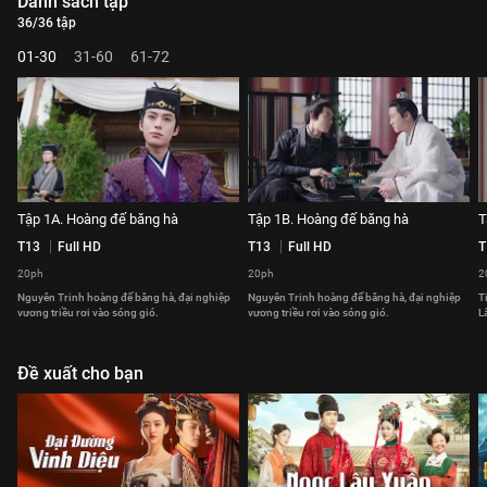
Danh sách tập
36/36 tập
01-30
31-60
61-72
Tập 1A. Hoàng đế băng hà
Tập 1B. Hoàng đế băng hà
T
T13
Full HD
T13
Full HD
T
20ph
20ph
2
Nguyên Trinh hoàng đế băng hà, đại nghiệp
Nguyên Trinh hoàng đế băng hà, đại nghiệp
T
vương triều rơi vào sóng gió.
vương triều rơi vào sóng gió.
L
Đề xuất cho bạn