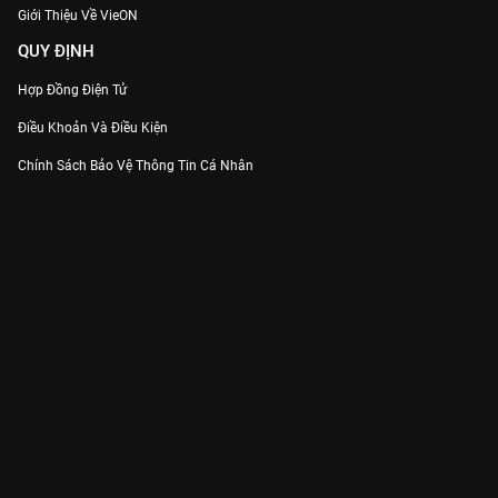
Giới Thiệu Về VieON
QUY ĐỊNH
Hợp Đồng Điện Tử
Điều Khoản Và Điều Kiện
Chính Sách Bảo Vệ Thông Tin Cá Nhân
Chính Sách Bảo Vệ Người Tiêu Dùng Dễ Bị Tổn Thương
Thỏa Thuận Sử Dụng Dịch Vụ Mạng Xã Hội
THÔNG TIN
Thông Báo
Trung Tâm Hỗ Trợ
Liên Hệ
Góp Ý