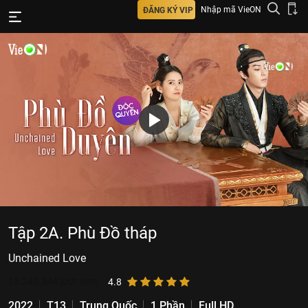
Nhập mã VieON
ĐĂNG KÝ VIP
Tập 2A. Phù Đồ tháp
Unchained Love
13.240.344
lượt xem
4.8
2022
T13
Trung Quốc
1 Phần
Full HD