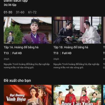
Danh sách tập
36/36 tập
01-30
31-60
61-72
Tập 1A. Hoàng đế băng hà
Tập 1B. Hoàng đế băng hà
T
T13
Full HD
T13
Full HD
T
20ph
20ph
2
Nguyên Trinh hoàng đế băng hà, đại nghiệp
Nguyên Trinh hoàng đế băng hà, đại nghiệp
T
vương triều rơi vào sóng gió.
vương triều rơi vào sóng gió.
L
Đề xuất cho bạn