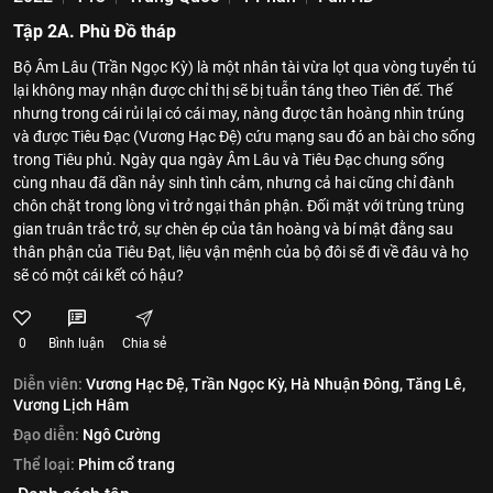
Tập 2A. Phù Đồ tháp
Bộ Âm Lâu (Trần Ngọc Kỳ) là một nhân tài vừa lọt qua vòng tuyển tú
lại không may nhận được chỉ thị sẽ bị tuẫn táng theo Tiên đế. Thế
nhưng trong cái rủi lại có cái may, nàng được tân hoàng nhìn trúng
và được Tiêu Đạc (Vương Hạc Đệ) cứu mạng sau đó an bài cho sống
trong Tiêu phủ. Ngày qua ngày Âm Lâu và Tiêu Đạc chung sống
cùng nhau đã dần nảy sinh tình cảm, nhưng cả hai cũng chỉ đành
chôn chặt trong lòng vì trở ngại thân phận. Đối mặt với trùng trùng
gian truân trắc trở, sự chèn ép của tân hoàng và bí mật đằng sau
thân phận của Tiêu Đạt, liệu vận mệnh của bộ đôi sẽ đi về đâu và họ
sẽ có một cái kết có hậu?
0
Bình luận
Chia sẻ
Diễn viên:
Vương Hạc Đệ,
Trần Ngọc Kỳ,
Hà Nhuận Đông,
Tăng Lê,
Vương Lịch Hâm
Đạo diễn:
Ngô Cường
Thể loại:
Phim cổ trang