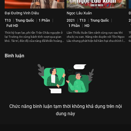
Đại Đường Vinh Diệu
Ngọc Lâu Xuân
Đ
T13
Trung Quốc
1 Phần
2021
T13
Trung Quốc
2
Full HD
1 Phần
HD
Thời kỳ loạn lạc, phi tần Trân Châu nguyện ở
Lâm Thiếu Xuân lâm cảnh cùng cực sau khi
T
lại Trường An cùng bách tính vượt qua gian
cha bị vu oan. Nàng nên duyên với Tôn Ngọc
n
khó. Tài trí, đức độ của nàng đã khiến hoàng
Lâu nhưng phát hiện kẻ hãm hại cha chính là
t
đế cả đời không thể quên.
người nhà họ Tôn
T
Bình luận
Chức năng bình luận tạm thời không khả dụng trên nội
dung này
Xem Tập 2A. Phù Đồ tháp Phù Đồ Duyên - 36 Tập của Trung