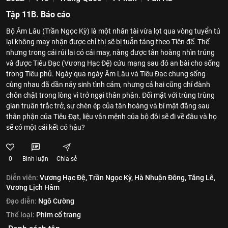
Tập 11B. Báo cáo
Bộ Âm Lâu (Trần Ngọc Kỳ) là một nhân tài vừa lọt qua vòng tuyển tú
lại không may nhận được chỉ thị sẽ bị tuẫn táng theo Tiên đế. Thế
nhưng trong cái rủi lại có cái may, nàng được tân hoàng nhìn trúng
và được Tiêu Đạc (Vương Hạc Đệ) cứu mạng sau đó an bài cho sống
trong Tiêu phủ. Ngày qua ngày Âm Lâu và Tiêu Đạc chung sống
cùng nhau đã dần nảy sinh tình cảm, nhưng cả hai cũng chỉ đành
chôn chặt trong lòng vì trở ngại thân phận. Đối mặt với trùng trùng
gian truân trắc trở, sự chèn ép của tân hoàng và bí mật đằng sau
thân phận của Tiêu Đạt, liệu vận mệnh của bộ đôi sẽ đi về đâu và họ
sẽ có một cái kết có hậu?
0
Bình luận
Chia sẻ
Diễn viên:
Vương Hạc Đệ,
Trần Ngọc Kỳ,
Hà Nhuận Đông,
Tăng Lê,
Vương Lịch Hâm
Đạo diễn:
Ngô Cường
Thể loại:
Phim cổ trang