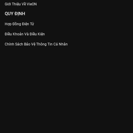
Giới Thiệu Về VieON
QUY ĐỊNH
Hợp Đồng Điện Tử
Điều Khoản Và Điều Kiện
Chính Sách Bảo Vệ Thông Tin Cá Nhân
Chính Sách Bảo Vệ Người Tiêu Dùng Dễ Bị Tổn Thương
Thỏa Thuận Sử Dụng Dịch Vụ Mạng Xã Hội
THÔNG TIN
Thông Báo
Trung Tâm Hỗ Trợ
Liên Hệ
Góp Ý