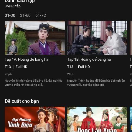
Danh sách tập
36/36 tập
01-30
31-60
61-72
Tập 1A. Hoàng đế băng hà
Tập 1B. Hoàng đế băng hà
T
T13
Full HD
T13
Full HD
T
20ph
20ph
2
Nguyên Trinh hoàng đế băng hà, đại nghiệp
Nguyên Trinh hoàng đế băng hà, đại nghiệp
T
vương triều rơi vào sóng gió.
vương triều rơi vào sóng gió.
L
Đề xuất cho bạn