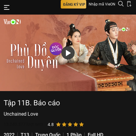
Nhập mã VieON
ĐĂNG KÝ VIP
Tập 11B. Báo cáo
Unchained Love
13.240.377
lượt xem
4.8
2022
T13
Trung Quốc
1 Phần
Full HD