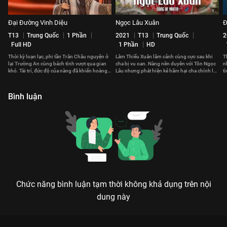
Đại Đường Vinh Diệu
Ngọc Lâu Xuân
Đ
T13
Trung Quốc
1 Phần
2021
T13
Trung Quốc
2
Full HD
1 Phần
HD
Thời kỳ loạn lạc, phi tần Trân Châu nguyện ở
Lâm Thiếu Xuân lâm cảnh cùng cực sau khi
T
lại Trường An cùng bách tính vượt qua gian
cha bị vu oan. Nàng nên duyên với Tôn Ngọc
n
khó. Tài trí, đức độ của nàng đã khiến hoàng
Lâu nhưng phát hiện kẻ hãm hại cha chính là
t
đế cả đời không thể quên.
người nhà họ Tôn
T
Bình luận
Chức năng bình luận tạm thời không khả dụng trên nội
dung này
Xem Tập 11B. Báo cáo Phù Đồ Duyên - 36 Tập của Trung Quốc