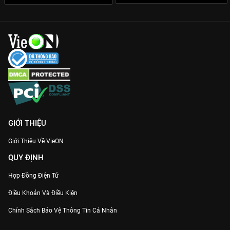
GIỚI THIỆU
Giới Thiệu Về VieON
QUY ĐỊNH
Hợp Đồng Điện Tử
Điều Khoản Và Điều Kiện
Chính Sách Bảo Vệ Thông Tin Cá Nhân
Chính Sách Bảo Vệ Người Tiêu Dùng Dễ Bị Tổn Thương