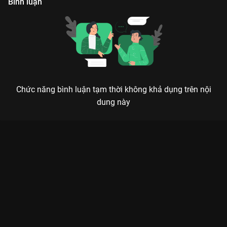
Bình luận
Chức năng bình luận tạm thời không khả dụng trên nội
dung này
Xem Tập 9B. Tỏa sáng bên em Phải Lòng Nàng Phù Thủy - 10
Tập của Hàn Quốc có sự tham gia của . Thuộc thể loại: Phim
bộ