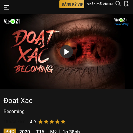
Nhập mã VieON
ĐĂNG KÝ VIP
Đoạt Xác
Becoming
18
lượt xem
4.9
PRO
2020
T16
Mỹ
1g 38ph