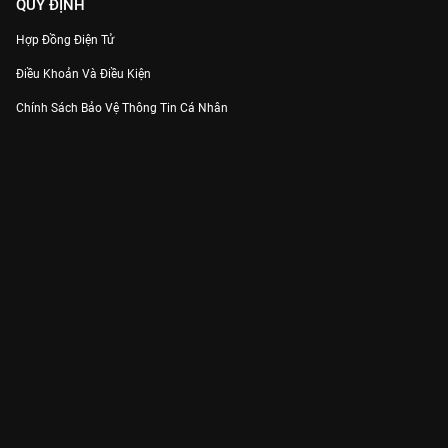
QUY ĐỊNH
Hợp Đồng Điện Tử
Điều Khoản Và Điều Kiện
Chính Sách Bảo Vệ Thông Tin Cá Nhân
Chính Sách Bảo Vệ Người Tiêu Dùng Dễ Bị Tổn Thương
Thỏa Thuận Sử Dụng Dịch Vụ Mạng Xã Hội
THÔNG TIN
Thông Báo
Trung Tâm Hỗ Trợ
Liên Hệ
Góp Ý
Công ty Cổ phần VieON - Địa chỉ: Tầng 5, 222 Pasteur, Phường Xuân Hòa,
Thành phố Hồ Chí Minh