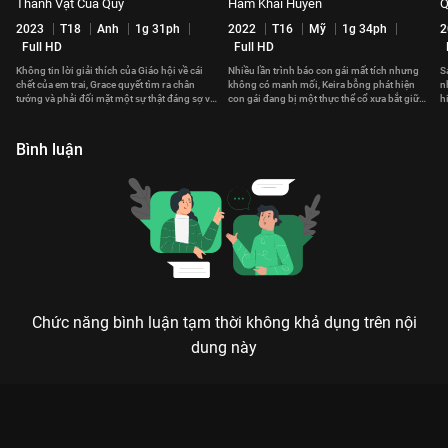
Thánh Vật Của Quỷ
Hầm Khải Huyền
Q
2023
T18
Anh
1g 31ph
2022
T16
Mỹ
1g 34ph
2
Full HD
Full HD
Không tin lời giải thích của Giáo hội về cái
Nhiều lần trình báo con gái mất tích nhưng
S
chết của em trai, Grace quyết tìm ra chân
không có manh mối, Keira bỗng phát hiện
n
tướng và phải đối mặt một sự thật đáng sợ về
con gái đang bị một thực thể cổ xưa bắt giữ
h
bản thân mình.
trong chính nhà mình.
l
Bình luận
Chức năng bình luận tạm thời không khả dụng trên nội
dung này
Xem Đoạt Xác của Mỹ có sự tham gia của Stephen Rider, Toby
Kebbell, Jeff Daniel Phillips, Penelope Mitchell. Thuộc thể loại:
Phim lẻ