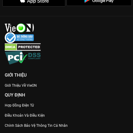
Dựa trên sự kiện có thật:
Tăng thêm độ kịch tính và sợ hãi khi
mỗi tình tiết đều gợi nhắc về một vụ án có thật từng gây chấn
động miền Tây sông nước.
Đừng bỏ lỡ cơ hội khám phá trọn vẹn câu chuyện này với chất
lượng Full HD sắc nét. Hãy chuẩn bị một tinh thần thép để
nhập cuộc vào thế giới tâm linh đầy nguy hiểm của
Thiên Linh
Cái: Chuyện Chưa Kể
duy nhất trên ứng dụng
VieON
!
GIỚI THIỆU
Giới Thiệu Về VieON
QUY ĐỊNH
Hợp Đồng Điện Tử
Điều Khoản Và Điều Kiện
Chính Sách Bảo Vệ Thông Tin Cá Nhân