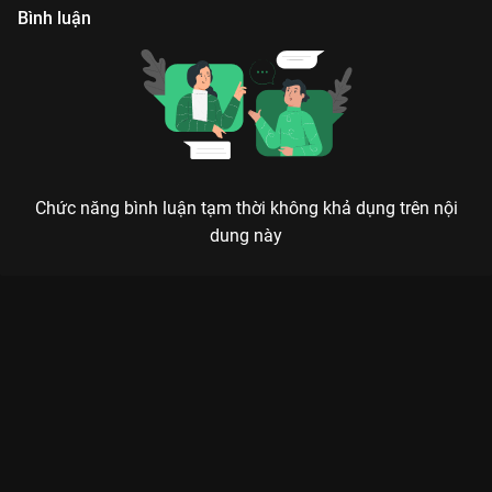
Bình luận
Chức năng bình luận tạm thời không khả dụng trên nội
dung này
THIÊN LINH CÁI: CHUYỆN CHƯA KỂ - GIẢI MÃ GÓC KHUẤT
KINH HOÀNG NHẤT MÀN ẢNH VIỆT
Sự thật đằng sau những xác chết không đầu và nỗi ám ảnh tà thuật Thiên Linh Cái sẽ
được phơi bày trọn vẹn.
Nếu bạn từng cảm thấy chưa đã với phiên bản điện ảnh, thì
Thiên Linh Cái: Chuyện Chưa Kể
(5 tập) trên
VieON
chính là
câu trả lời hoàn hảo nhất. Đây không chỉ là một bộ phim kinh dị
đơn thuần, mà là hành trình bóc tách từng lớp mặt nạ của gã