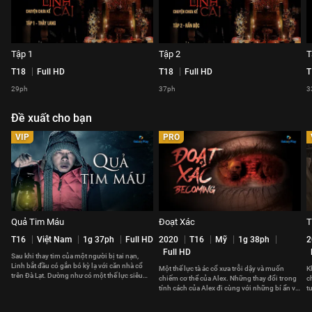
Tập 1
Tập 2
T
T18
Full HD
T18
Full HD
T
29ph
37ph
3
Đề xuất cho bạn
VIP
PRO
Quả Tim Máu
Đoạt Xác
T
T16
Việt Nam
1g 37ph
Full HD
2020
T16
Mỹ
1g 38ph
2
Full HD
Sau khi thay tim của một người bị tai nạn,
Linh bắt đầu có gắn bó kỳ lạ với căn nhà cổ
Một thế lực tà ác cổ xưa trỗi dậy và muốn
K
trên Đà Lạt. Dường như có một thế lực siêu
chiếm cơ thể của Alex. Những thay đổi trong
c
nhiên giữ chân cô.
tính cách của Alex đi cùng với những bí ẩn và
t
tội ác kinh hãi.
b