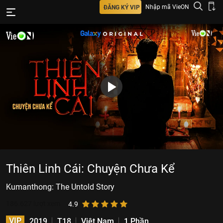
Nhập mã VieON
ĐĂNG KÝ VIP
Thiên Linh Cái: Chuyện Chưa Kể
Kumanthong: The Untold Story
186.627
lượt xem
4.9
VIP
2019
T18
Việt Nam
1 Phần