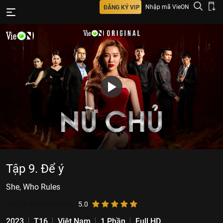
Nhập mã VieON
ĐĂNG KÝ VIP
Tập 9. Để ý
She, Who Rules
55.726.108
lượt xem
5.0
2023
T16
Việt Nam
1 Phần
Full HD