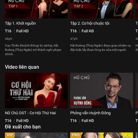
Tập 1. Khởi nguồn
Tập 2. Cơ hội chuộc tội
T
T16
Full HD
T16
Full HD
T
48ph
47ph
4
Cao Thiên (Huỳnh Đông) bị sát hại, Hải
Hải Đường (Thúy Ngân) được giao nhiệm vụ
H
Đường (Thúy Ngân) trở thành nghi phạm
đặc biệt, lấy được lòng tin của một người.
(
chính.
Video liên quan
Nữ Chủ OST - Cơ Hội Thứ Hai
Phỏng vấn Huỳnh Đông
P
T16
Full HD
T16
Full HD
T
Đề xuất cho bạn
VIP
PRO