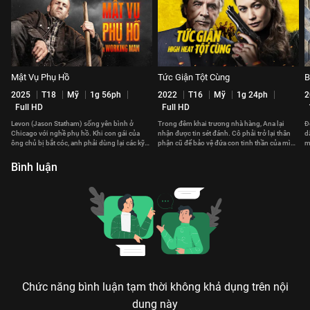
Mật Vụ Phụ Hồ
Tức Giận Tột Cùng
B
2025
T18
Mỹ
1g 56ph
2022
T16
Mỹ
1g 24ph
2
Full HD
Full HD
Levon (Jason Statham) sống yên bình ở
Trong đêm khai trương nhà hàng, Ana lại
Đ
Chicago với nghề phụ hồ. Khi con gái của
nhận được tin sét đánh. Cô phải trở lại thân
d
ông chủ bị bắt cóc, anh phải dùng lại các kỹ
phận cũ để bảo vệ đứa con tinh thần của mình
m
năng của mình để giúp đỡ.
trước tay chủ nợ.
Bình luận
Chức năng bình luận tạm thời không khả dụng trên nội
dung này