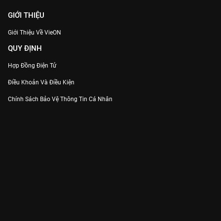
GIỚI THIỆU
Giới Thiệu Về VieON
QUY ĐỊNH
Hợp Đồng Điện Tử
Điều Khoản Và Điều Kiện
Chính Sách Bảo Vệ Thông Tin Cá Nhân
Chính Sách Bảo Vệ Người Tiêu Dùng Dễ Bị Tổn Thương
Thỏa Thuận Sử Dụng Dịch Vụ Mạng Xã Hội
THÔNG TIN
Thông Báo
Trung Tâm Hỗ Trợ
Liên Hệ
Góp Ý