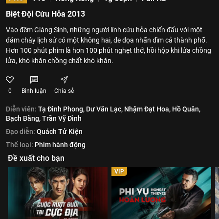
Biệt Đội Cứu Hỏa 2013
Vào đêm Giáng Sinh, những người lính cứu hỏa chiến đấu với một
đám cháy lịch sử có một không hai, đe dọa nhấn dìm cả thành phố.
Hơn 100 phút phim là hơn 100 phút nghẹt thở, hồi hộp khi lửa chồng
lửa, khó khăn chồng chất khó khăn.
0
Bình luận
Chia sẻ
Diễn viên:
Tạ Đình Phong,
Dư Văn Lạc,
Nhậm Đạt Hoa,
Hồ Quân,
Bạch Băng,
Trần Vỹ Đình
Đạo diễn:
Quách Tử Kiện
Thể loại:
Phim hành động
Đề xuất cho bạn
VIP