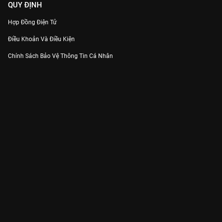
QUY ĐỊNH
Hợp Đồng Điện Tử
Điều Khoản Và Điều Kiện
Chính Sách Bảo Vệ Thông Tin Cá Nhân
Chính Sách Bảo Vệ Người Tiêu Dùng Dễ Bị Tổn Thương
Thỏa Thuận Sử Dụng Dịch Vụ Mạng Xã Hội
THÔNG TIN
Thông Báo
Trung Tâm Hỗ Trợ
Liên Hệ
Góp Ý
Công ty Cổ phần VieON - Địa chỉ: Tầng 5, 222 Pasteur, Phường Xuân Hòa,
Thành phố Hồ Chí Minh