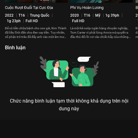
Cuộc Rượt Đuổi Tại Cực Địa
Phi Vụ Hoàn Lương
B
2022
T16
Trung Quốc
2020
T16
Mỹ
1g 39ph
2
1g 23ph
Full HD
Full HD
Để có tiền chữa bệnh cho con gái, Kim Thành
Là một kẻ cướp ngân hàng chuyên nghiệp,
Đ
đã liều lĩnh đến chợ đen vay tiền. Tuy nhiên,
Tom Carter vì phải lòng Annie mà quyết ra
d
số phận trớ trêu đã đẩy anh vào một âm mưu
đầu thú để rồi rơi vào chiếc bẫy của những
m
đen tối.
tên đặc vụ tham lam
Bình luận
Chức năng bình luận tạm thời không khả dụng trên nội
dung này
Xem Biệt Đội Cứu Hỏa 2013 của Hồng Kông có sự tham gia
của Dư Văn Lạc, Hồ Quân, Tạ Đình Phong, Nhậm Đạt Hoa, Trần