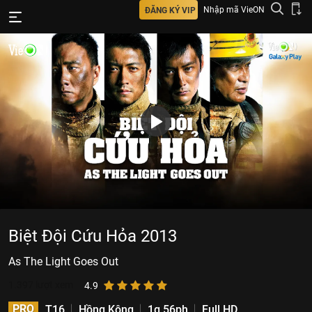
Nhập mã VieON
ĐĂNG KÝ VIP
Biệt Đội Cứu Hỏa 2013
As The Light Goes Out
1.397
lượt xem
4.9
PRO
T16
Hồng Kông
1g 56ph
Full HD