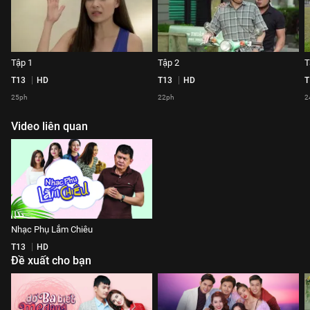
Tập 1
Tập 2
T
T13
HD
T13
HD
T
25ph
22ph
2
Video liên quan
Nhạc Phụ Lắm Chiêu
T13
HD
Đề xuất cho bạn