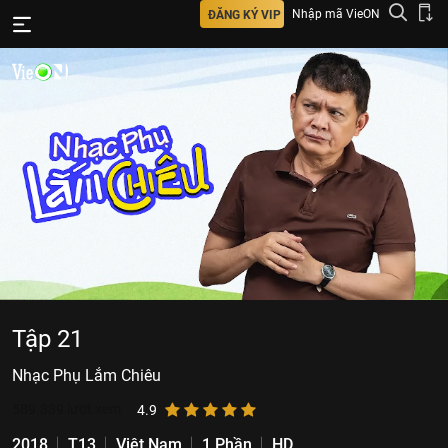
Nhập mã VieON
ĐĂNG KÝ VIP
Tập 21
Nhạc Phụ Lắm Chiêu
589.339
lượt xem
4.9
2018
T13
Việt Nam
1 Phần
HD