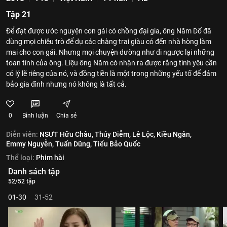
Tập 21
Để đạt được ước nguyện con gái có chồng đại gia, ông Năm Dố đã
dùng mọi chiêu trò để dụ các chàng trai giàu có đến nhà hòng làm
mai cho con gái. Nhưng mọi chuyện dường như đi ngược lại những
toan tính của ông. Liệu ông Năm có nhận ra được rằng tình yêu cần
có lý lẽ riêng của nó, và đồng tiền là một trong những yếu tố để đảm
bảo gia đình nhưng nó không là tất cả.
0
Bình luận
Chia sẻ
Diễn viên:
NSƯT Hữu Châu,
Thúy Diễm,
Lê Lộc,
Kiều Ngân,
Emmy Nguyễn,
Tuấn Dũng,
Tiểu Bảo Quốc
Thể loại:
Phim hài
Danh sách tập
52/52 tập
01-30
31-52