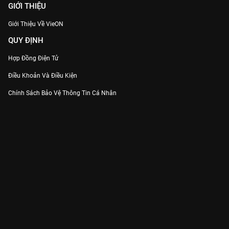
GIỚI THIỆU
Giới Thiệu Về VieON
QUY ĐỊNH
Hợp Đồng Điện Tử
Điều Khoản Và Điều Kiện
Chính Sách Bảo Vệ Thông Tin Cá Nhân
Chính Sách Bảo Vệ Người Tiêu Dùng Dễ Bị Tổn Thương
Thỏa Thuận Sử Dụng Dịch Vụ Mạng Xã Hội
THÔNG TIN
Thông Báo
Trung Tâm Hỗ Trợ
Liên Hệ
Góp Ý