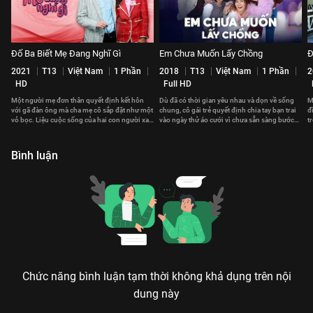
Đố Ba Biết Mẹ Đang Nghĩ Gì
Em Chưa Muốn Lấy Chồng
Đ
2021
T13
Việt Nam
1 Phần
2018
T13
Việt Nam
1 Phần
2
HD
Full HD
Một người mẹ đơn thân quyết định kết hôn
Dù đã có thời gian yêu nhau và dọn về sống
M
với gã đàn ông mà cha mẹ cô sắp đặt như một
chung, cô gái trẻ quyết định chia tay bạn trai
đ
vỏ bọc. Liệu cuộc sống của hai con người xa
vào ngày thử áo cưới vì chưa sẵn sàng bước
t
lạ ấy có trở nên gắn kết?
vào cuộc sống hôn nhân.
k
Bình luận
Chức năng bình luận tạm thời không khả dụng trên nội
dung này