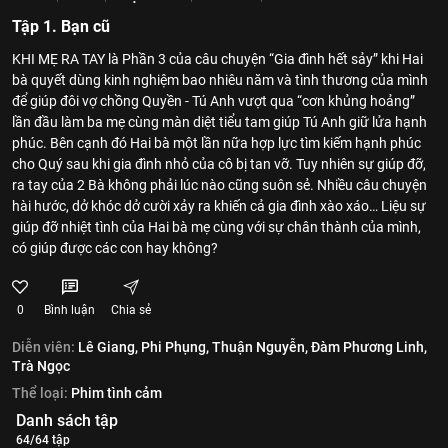
Tập 1. Bạn cũ
KHI MẸ RA TAY là Phần 3 của câu chuyện “Gia đình hết sảy” khi Hai
bà quyết dùng kinh nghiệm bao nhiêu năm và tình thương của mình
để giúp đôi vợ chồng Quyền - Tú Anh vượt qua “cơn khủng hoảng”
lần đầu làm ba mẹ cùng màn diệt tiểu tam giúp Tú Anh giữ lửa hạnh
phúc. Bên cạnh đó Hai bà một lần nữa hợp lực tìm kiếm hạnh phúc
cho Quý sau khi gia đình nhỏ của cô bị tan vỡ. Tuy nhiên sự giúp đỡ,
ra tay của 2 Bà không phải lúc nào cũng suôn sẻ. Nhiều câu chuyện
hài hước, dở khóc dở cười xảy ra khiến cả gia đình xào xáo… Liệu sự
giúp đỡ nhiệt tình của Hai bà mẹ cùng với sự chân thành của mình,
có giúp được các con hay không?
0
Bình luận
Chia sẻ
Diễn viên:
Lê Giang,
Phi Phụng,
Thuận Nguyễn,
Đàm Phương Linh,
Trà Ngọc
Thể loại:
Phim tình cảm
Danh sách tập
64/64 tập