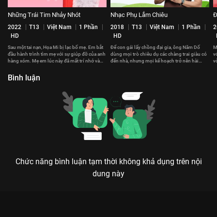
Những Trái Tim Nhảy Nhót
Nhạc Phụ Lắm Chiêu
Đ
2022
T13
Việt Nam
1 Phần
2018
T13
Việt Nam
1 Phần
2
HD
HD
Sau một tai nạn, Họa Mi bị lạc bố mẹ. Em bắt
Để con gái lấy chồng đại gia, ông Năm Dố
M
đầu hành trình tìm mẹ với sự giúp đỡ của anh
dùng mọi trò chiêu dụ các chàng trai giàu có
v
hàng xóm. Mẹ em lúc này đã mất trí nhớ và
đến nhà, nhưng mọi kế hoạch trở nên hài
v
sống với một thân phận khác.
hước khi sự cố bất ngờ xuất hiện.
l
Bình luận
Chức năng bình luận tạm thời không khả dụng trên nội
dung này
KHI MẸ RA TAY - GIA ĐÌNH HẾT SẢY PHẦN 3: ĐẠI CHIẾN HAI BÀ
MẸ VÀ NHỮNG CÚ TWIST DỞ KHÓC DỞ CƯỜI