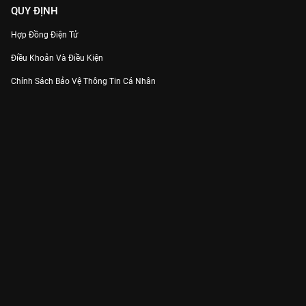
QUY ĐỊNH
Hợp Đồng Điện Tử
Điều Khoản Và Điều Kiện
Chính Sách Bảo Vệ Thông Tin Cá Nhân
Chính Sách Bảo Vệ Người Tiêu Dùng Dễ Bị Tổn Thương
Thỏa Thuận Sử Dụng Dịch Vụ Mạng Xã Hội
THÔNG TIN
Thông Báo
Trung Tâm Hỗ Trợ
Liên Hệ
Góp Ý
Công ty Cổ phần VieON - Địa chỉ: Tầng 5, 222 Pasteur, Phường Xuân Hòa,