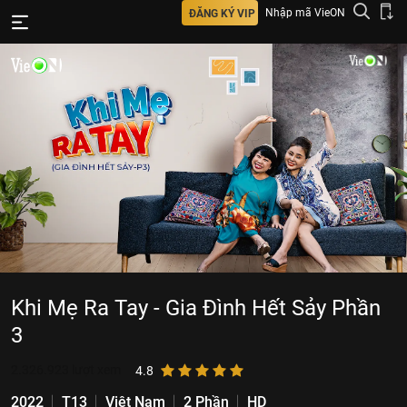
Nhập mã VieON
ĐĂNG KÝ VIP
Khi Mẹ Ra Tay - Gia Đình Hết Sảy Phần
3
2.326.923
lượt xem
4.8
2022
T13
Việt Nam
2 Phần
HD