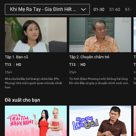
Khi Mẹ Ra Tay - Gia Đình Hết Sảy Phần 3
01-30
31-60
61-64
Tập 1. Bạn cũ
Tập 2. Chuyện chăm trẻ
T
T13
HD
T13
HD
T
25ph
25ph
2
Nhà của bà Bảy (Lê Giang) và bà Sáu (Phi
Tú Anh (Đàm Phương Linh) không hài lòng
T
Phụng) nhờ một người quen mà náo nhiệt
khi chú Bảy cứ góp ý chuyện mình nuôi con.
l
hơn.
Đề xuất cho bạn