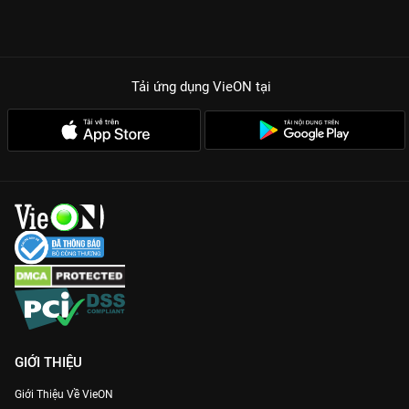
TẠI SAO PHẢI CÀY NGAY GIA ĐÌNH HẾT SẢY PHẦN 3 TRÊN
VIEON?
Cặp đôi vàng Lê Giang - Phi Phụng:
Sự tung hứng ăn ý, những
màn khẩu chiến nảy lửa nhưng đậm chất đời của hai nghệ sĩ
Tải ứng dụng VieON
tại
gạo cội là linh hồn của bộ phim.
Chemistry ngọt ngào của Thuận Nguyễn - Đàm Phương Linh:
Không chỉ đẹp đôi, những mâu thuẫn vụn vặt trong hôn nhân
của họ được khai thác rất duyên dáng và thực tế.
Thông điệp nhân văn ẩn sau tiếng cười:
Đằng sau những màn
ra tay thái quá của người lớn luôn là tình yêu thương vô bờ bến
dành cho con cái, dù cách thể hiện đôi khi hơi... sai sai.
Gia nhập hội mọt phim và thưởng thức trọn bộ
Khi Mẹ Ra Tay -
Gia Đình Hết Sảy Phần 3
chất lượng sắc nét nhất tại
VieON
ngay hôm nay!
GIỚI THIỆU
Giới Thiệu Về VieON