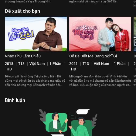
thượng thừa của Yaya Trương Nhi.
ngày mà bị cô nàng chia tay 367 lần.
d
h
Đề xuất cho bạn
Nhạc Phụ Lắm Chiêu
Đố Ba Biết Mẹ Đang Nghĩ Gì
Đ
2018
T13
Việt Nam
1 Phần
2021
T13
Việt Nam
1 Phần
2
HD
HD
Để con gái lấy chồng đại gia, ông Năm Dố
Một người mẹ đơn thân quyết định kết hôn
M
dùng mọi trò chiêu dụ các chàng trai giàu có
với gã đàn ông mà cha mẹ cô sắp đặt như một
đ
đến nhà, nhưng mọi kế hoạch trở nên hài
vỏ bọc. Liệu cuộc sống của hai con người xa
t
hước khi sự cố bất ngờ xuất hiện.
lạ ấy có trở nên gắn kết?
k
Bình luận