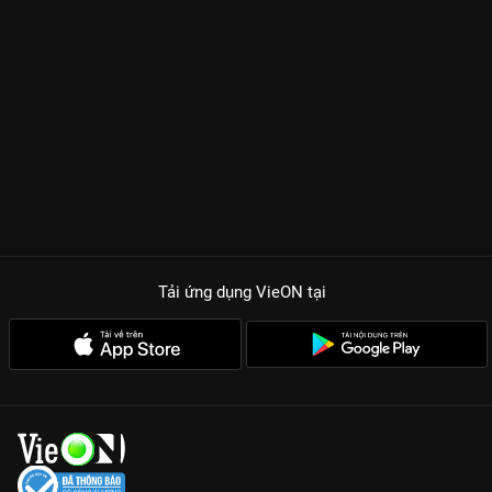
thả thính Yaya Trương Nhi. Không chỉ đơn thuần là những
tràng cười giải trí, bộ phim còn là tấm gương phản chiếu những
khao khát, nỗi sợ và sự mạnh mẽ của phụ nữ trong xã hội hiện
đại khi đứng trước ngưỡng cửa hôn nhân.
TẠI SAO BẠN KHÔNG THỂ BỎ LỠ EM CHƯA MUỐN LẤY
CHỒNG?
Dàn cast thực lực:
Thúy Ngân, Ngọc Lan và Yaya Trương Nhi
tạo nên bộ ba quý cô độc thân với chemistry cực đỉnh và lối
diễn xuất tự nhiên.
Kịch bản thực tế & Hài hước:
Những màn thả thính, tỏ tình
bằng bình giữ nhiệt hay những cuộc đối đầu nảy lửa giữa hội
Tải ứng dụng VieON
tại
chị em sẽ khiến bạn không thể rời mắt.
Thông điệp nhân văn:
Phim khẳng định giá trị của phụ nữ
không nằm ở tấm chồng mà ở sự tự tin và bản lĩnh làm chủ
cuộc sống của chính mình.
Cùng gia nhập hội những người độc thân vui tính và cày ngay
Em Chưa Muốn Lấy Chồng
trọn bộ Full HD trên
VieON
nhé!