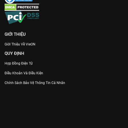
GIỚI THIỆU
Giới Thiệu Về VieON
QUY ĐỊNH
Hợp Đồng Điện Tử
Điều Khoản Và Điều Kiện
Chính Sách Bảo Vệ Thông Tin Cá Nhân
Chính Sách Bảo Vệ Người Tiêu Dùng Dễ Bị Tổn Thương
Thỏa Thuận Sử Dụng Dịch Vụ Mạng Xã Hội
THÔNG TIN
Thông Báo