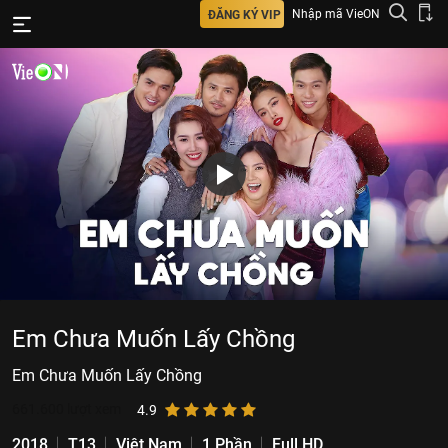
Nhập mã VieON
ĐĂNG KÝ VIP
Em Chưa Muốn Lấy Chồng
Em Chưa Muốn Lấy Chồng
661.600
lượt xem
4.9
2018
T13
Việt Nam
1 Phần
Full HD