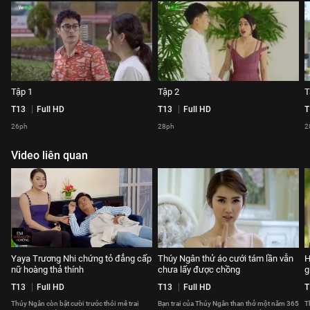
Tập 1
Tập 2
T
T13
Full HD
T13
Full HD
T
26ph
28ph
2
Video liên quan
Yaya Trương Nhi chứng tỏ đẳng cấp
Thúy Ngân thử áo cưới tám lần vẫn
H
nữ hoàng thả thính
chưa lấy được chồng
g
T13
Full HD
T13
Full HD
T
Thúy Ngân còn bật cười trước thói mê trai
Bạn trai của Thúy Ngân than thở một năm 365
T