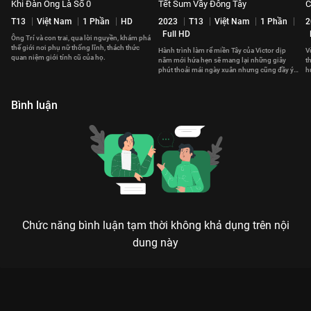
Khi Đàn Ông Là Số 0
Tết Sum Vầy Đông Tây
C
T13
Việt Nam
1 Phần
HD
2023
T13
Việt Nam
1 Phần
2
Full HD
Ông Trí và con trai, qua lời nguyền, khám phá
thế giới nơi phụ nữ thống lĩnh, thách thức
Hành trình làm rể miền Tây của Victor dịp
V
quan niệm giới tính cũ của họ.
năm mới hứa hẹn sẽ mang lại những giây
t
phút thoải mái ngày xuân nhưng cũng đầy ý
h
nghĩa ấm áp.
t
Bình luận
Chức năng bình luận tạm thời không khả dụng trên nội
dung này
Xem Mẹ Ơi, Con Có Bạn Trai của Mỹ có sự tham gia của
Jonathan Groff, Karan Soni, Zarna Garg, Sunita Mani. Thuộc
thể loại: Phim lẻ