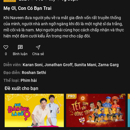
Mẹ Ơi, Con Có Bạn Trai
Khi Naveen đưa người yêu về ra mắt gia đình vốn rất truyền thống
của mình, người nhà anh ngỡ ngàng khi đó là một nghệ sĩ da trắng,
mồ côi và là nam. Mọi người phải cùng học cách chấp nhận và thực
hiện một đám cưới kiểu Ấn trong mơ cho cặp đôi.
0
Bình luận
Chia sẻ
Diễn viên:
Karan Soni,
Jonathan Groff,
Sunita Mani,
Zarna Garg
Đạo diễn:
Roshan Sethi
Thể loại:
Phim hài
Đề xuất cho bạn
PRO