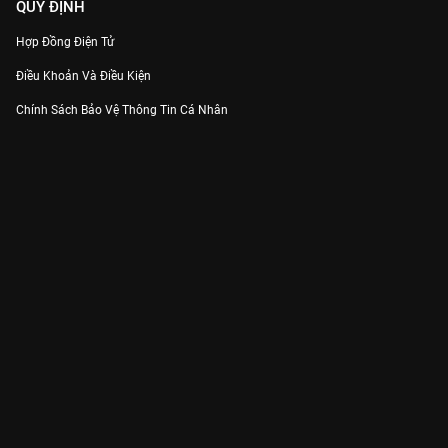
QUY ĐỊNH
Hợp Đồng Điện Tử
Điều Khoản Và Điều Kiện
Chính Sách Bảo Vệ Thông Tin Cá Nhân
Chính Sách Bảo Vệ Người Tiêu Dùng Dễ Bị Tổn Thương
Thỏa Thuận Sử Dụng Dịch Vụ Mạng Xã Hội
THÔNG TIN
Thông Báo
Trung Tâm Hỗ Trợ
Liên Hệ
Góp Ý
Công ty Cổ phần VieON - Địa chỉ: Tầng 5, 222 Pasteur, Phường Xuân Hòa,
Thành phố Hồ Chí Minh