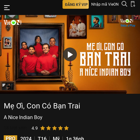
Nhập mã VieON
ĐĂNG KÝ VIP
Mẹ Ơi, Con Có Bạn Trai
A Nice Indian Boy
18
lượt xem
4.9
PRO
2024
T16
Mỹ
1g 36ph