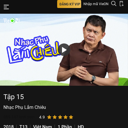
Nhập mã VieON
ĐĂNG KÝ VIP
Tập 15
Nhạc Phụ Lắm Chiêu
589.147
lượt xem
4.9
2018
T13
Việt Nam
1 Phần
HD