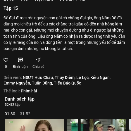
Tập 15
Để đạt được ước nguyện con gái có chồng đại gia, ông Năm Dố đã
dùng mọi chiêu trò để dụ các chàng trai giàu có đến nhà hòng làm
mai cho con gái. Nhưng mọi chuyện dường như đi ngược lại những
toan tính của ông. Liệu ông Năm có nhận ra được rằng tình yêu cần
có lý lẽ riêng của nó, và đồng tiền là một trong những yếu tố để đảm
bảo gia đình nhưng nó không là tất cả.
0
Bình luận
Chia sẻ
Diễn viên:
NSƯT Hữu Châu,
Thúy Diễm,
Lê Lộc,
Kiều Ngân,
Emmy Nguyễn,
Tuấn Dũng,
Tiểu Bảo Quốc
Thể loại:
Phim hài
Danh sách tập
52/52 tập
01-30
31-52