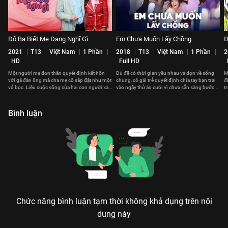
Đố Ba Biết Mẹ Đang Nghĩ Gì
Em Chưa Muốn Lấy Chồng
Đ
2021
T13
Việt Nam
1 Phần
2018
T13
Việt Nam
1 Phần
2
HD
Full HD
Một người mẹ đơn thân quyết định kết hôn
Dù đã có thời gian yêu nhau và dọn về sống
M
với gã đàn ông mà cha mẹ cô sắp đặt như một
chung, cô gái trẻ quyết định chia tay bạn trai
đ
vỏ bọc. Liệu cuộc sống của hai con người xa
vào ngày thử áo cưới vì chưa sẵn sàng bước
t
lạ ấy có trở nên gắn kết?
vào cuộc sống hôn nhân.
k
Bình luận
Chức năng bình luận tạm thời không khả dụng trên nội
dung này