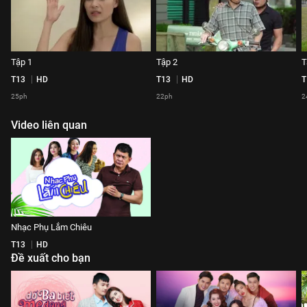
Tập 1
Tập 2
T
T13
HD
T13
HD
T
25ph
22ph
2
Video liên quan
Nhạc Phụ Lắm Chiêu
T13
HD
Đề xuất cho bạn