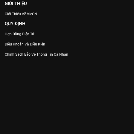
GIỚI THIỆU
Giới Thiệu Về VieON
QUY ĐỊNH
Hợp Đồng Điện Tử
Điều Khoản Và Điều Kiện
Chính Sách Bảo Vệ Thông Tin Cá Nhân
Chính Sách Bảo Vệ Người Tiêu Dùng Dễ Bị Tổn Thương
Thỏa Thuận Sử Dụng Dịch Vụ Mạng Xã Hội
THÔNG TIN
Thông Báo
Trung Tâm Hỗ Trợ
Liên Hệ
Góp Ý