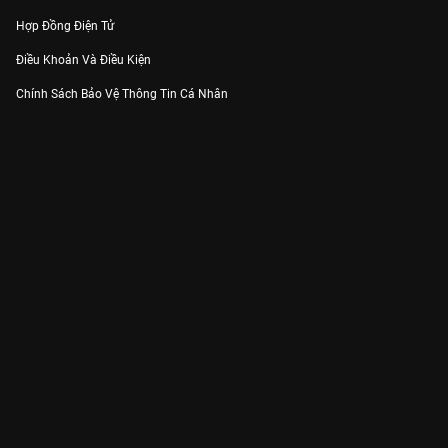
Hợp Đồng Điện Tử
Điều Khoản Và Điều Kiện
Chính Sách Bảo Vệ Thông Tin Cá Nhân
Chính Sách Bảo Vệ Người Tiêu Dùng Dễ Bị Tổn Thương
Thỏa Thuận Sử Dụng Dịch Vụ Mạng Xã Hội
THÔNG TIN
Thông Báo
Trung Tâm Hỗ Trợ
Liên Hệ
Góp Ý
Công ty Cổ phần VieON - Địa chỉ: Tầng 5, 222 Pasteur, Phường Xuân Hòa,
Thành phố Hồ Chí Minh