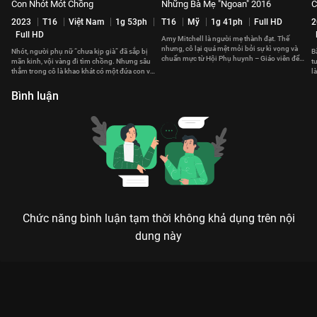
Con Nhót Mót Chồng
Những Bà Mẹ "Ngoan" 2016
C
2023
T16
Việt Nam
1g 53ph
T16
Mỹ
1g 41ph
Full HD
2
Full HD
Amy Mitchell là người mẹ thành đạt. Thế
nhưng, cô lại quá mệt mỏi bởi sự kì vọng và
Nhót, người phụ nữ “chưa kịp già” đã sắp bị
B
chuẩn mực từ Hội Phụ huynh – Giáo viên để
mãn kinh, vội vàng đi tìm chồng. Nhưng sâu
t
sống đúng với chính mình
thẳm trong cô là khao khát có một đứa con và
l
hàn gắn với cha.
g
Bình luận
Chức năng bình luận tạm thời không khả dụng trên nội
dung này
Xem Yêu Mẹ Hay Yêu Con?! của Mỹ có sự tham gia của Julia
Tolchin, Aaron Dominguez, Dina Meyer, Colin Bates. Thuộc thể
loại: Phim lẻ