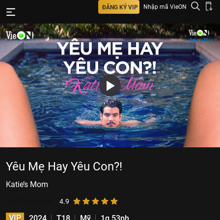
Nhập mã VieON
ĐĂNG KÝ VIP
Yêu Mẹ Hay Yêu Con?!
Katie’s Mom
1.817
lượt xem
4.9
VIP
2024
T18
Mỹ
1g 53ph