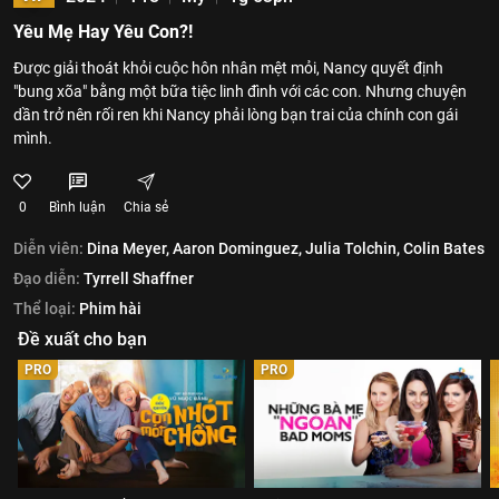
Yêu Mẹ Hay Yêu Con?!
Được giải thoát khỏi cuộc hôn nhân mệt mỏi, Nancy quyết định
"bung xõa" bằng một bữa tiệc linh đình với các con. Nhưng chuyện
dần trở nên rối ren khi Nancy phải lòng bạn trai của chính con gái
mình.
0
Bình luận
Chia sẻ
Diễn viên:
Dina Meyer,
Aaron Dominguez,
Julia Tolchin,
Colin Bates
Đạo diễn:
Tyrrell Shaffner
Thể loại:
Phim hài
Đề xuất cho bạn
PRO
PRO