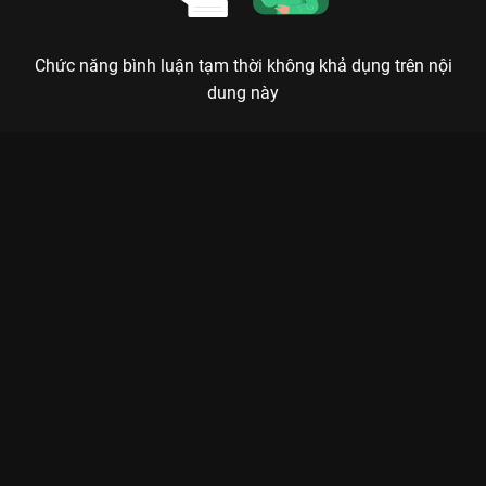
Chức năng bình luận tạm thời không khả dụng trên nội
dung này
Xem Tập 9. Ranh giới của cái thiện Người Thầy Y Đức - 21 Tập
của Hàn Quốc có sự tham gia của . Thuộc thể loại: Phim bộ