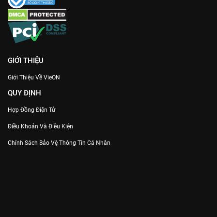
GIỚI THIỆU
Giới Thiệu Về VieON
QUY ĐỊNH
Hợp Đồng Điện Tử
Điều Khoản Và Điều Kiện
Chính Sách Bảo Vệ Thông Tin Cá Nhân
Chính Sách Bảo Vệ Người Tiêu Dùng Dễ Bị Tổn Thương
Thỏa Thuận Sử Dụng Dịch Vụ Mạng Xã Hội
THÔNG TIN
Thông Báo