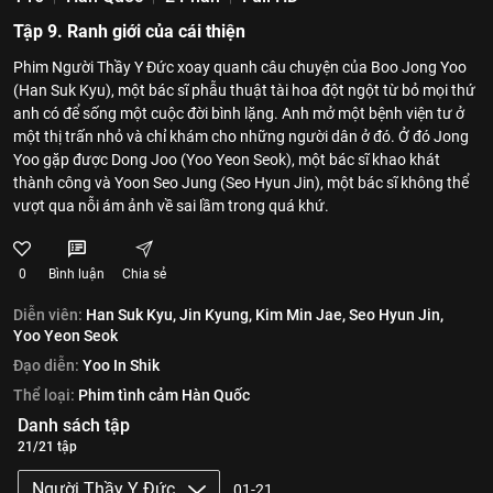
Tập 9. Ranh giới của cái thiện
Phim Người Thầy Y Đức xoay quanh câu chuyện của Boo Jong Yoo
(Han Suk Kyu), một bác sĩ phẫu thuật tài hoa đột ngột từ bỏ mọi thứ
anh có để sống một cuộc đời bình lặng. Anh mở một bệnh viện tư ở
một thị trấn nhỏ và chỉ khám cho những người dân ở đó. Ở đó Jong
Yoo gặp được Dong Joo (Yoo Yeon Seok), một bác sĩ khao khát
thành công và Yoon Seo Jung (Seo Hyun Jin), một bác sĩ không thể
vượt qua nỗi ám ảnh về sai lầm trong quá khứ.
0
Bình luận
Chia sẻ
Diễn viên:
Han Suk Kyu,
Jin Kyung,
Kim Min Jae,
Seo Hyun Jin,
Yoo Yeon Seok
Đạo diễn:
Yoo In Shik
Thể loại:
Phim tình cảm Hàn Quốc
Danh sách tập
21/21 tập
Người Thầy Y Đức
01-21