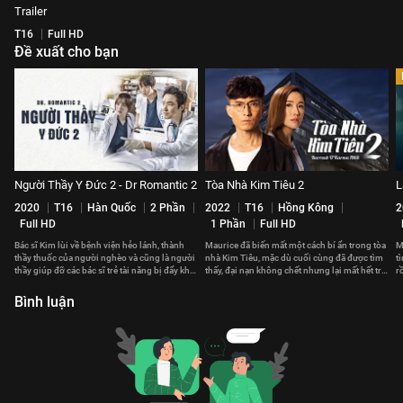
Trailer
T16
Full HD
Đề xuất cho bạn
Người Thầy Y Đức 2 - Dr Romantic 2
Tòa Nhà Kim Tiêu 2
L
2020
T16
Hàn Quốc
2 Phần
2022
T16
Hồng Kông
2
Full HD
1 Phần
Full HD
Bác sĩ Kim lùi về bệnh viện hẻo lánh, thành
Maurice đã biến mất một cách bí ẩn trong tòa
M
thầy thuốc của người nghèo và cũng là người
nhà Kim Tiêu, mặc dù cuối cùng đã được tìm
t
thầy giúp đỡ các bác sĩ trẻ tài năng bị đẩy khỏi
thấy, đại nạn không chết nhưng lại mất hết trí
r
bệnh viện lớn
nhớ...
n
Bình luận