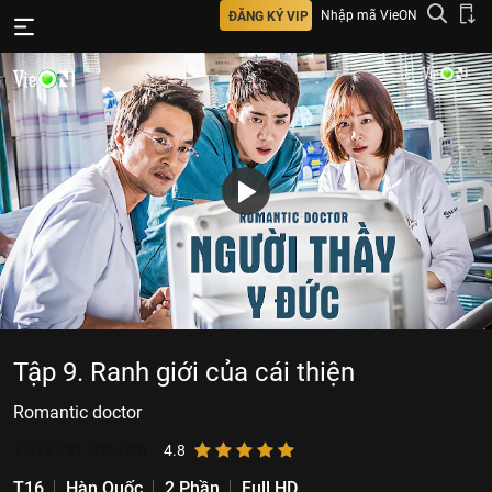
Nhập mã VieON
ĐĂNG KÝ VIP
Tập 9. Ranh giới của cái thiện
Romantic doctor
7.518.781
lượt xem
4.8
T16
Hàn Quốc
2 Phần
Full HD