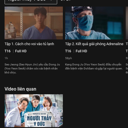
Tập 1. Cách cho voi vào tủ lạnh
Tập 2. Kết quả giải phóng Adrenaline
T
T16
Full HD
T16
Full HD
T
1h
58ph
5
Seo Jeong (Seo Hyun Jin) yêu cầu Dong Ju
Kang Dong Ju (Yoo Yeon Seok) điều chuyển
S
(Yoo Yeon Seok) chăm sóc các bệnh nhân
đến bệnh viện Doldam và gặp lại người quen.
S
khó chịu.
t
Video liên quan