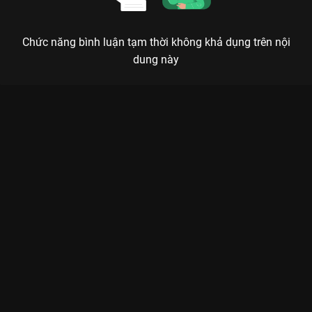
Chức năng bình luận tạm thời không khả dụng trên nội
dung này
Xem Tập 5. Nguyên tắc tương đối Người Thầy Y Đức - 21 Tập
của Hàn Quốc có sự tham gia của . Thuộc thể loại: Phim bộ