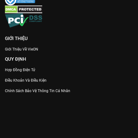
GIỚI THIỆU
Giới Thiệu Về VieON
QUY ĐỊNH
Hợp Đồng Điện Tử
Điều Khoản Và Điều Kiện
Chính Sách Bảo Vệ Thông Tin Cá Nhân
Chính Sách Bảo Vệ Người Tiêu Dùng Dễ Bị Tổn Thương
Thỏa Thuận Sử Dụng Dịch Vụ Mạng Xã Hội
THÔNG TIN
Thông Báo