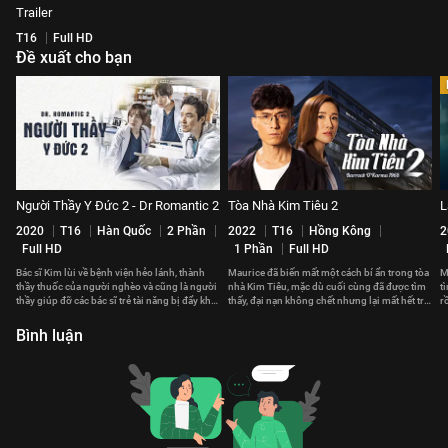
Trailer
T16
Full HD
Đề xuất cho bạn
Người Thầy Y Đức 2 - Dr Romantic 2
Tòa Nhà Kim Tiêu 2
L
2020
T16
Hàn Quốc
2 Phần
2022
T16
Hồng Kông
2
Full HD
1 Phần
Full HD
Bác sĩ Kim lùi về bệnh viện hẻo lánh, thành
Maurice đã biến mất một cách bí ẩn trong tòa
M
thầy thuốc của người nghèo và cũng là người
nhà Kim Tiêu, mặc dù cuối cùng đã được tìm
t
thầy giúp đỡ các bác sĩ trẻ tài năng bị đẩy khỏi
thấy, đại nạn không chết nhưng lại mất hết trí
r
bệnh viện lớn
nhớ...
n
Bình luận