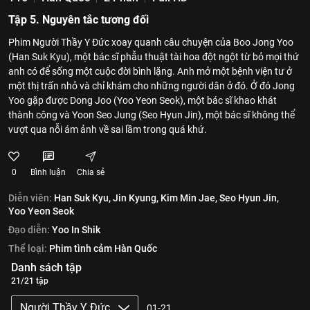
Tập 5. Nguyên tắc tương đối
Phim Người Thầy Y Đức xoay quanh câu chuyện của Boo Jong Yoo
(Han Suk Kyu), một bác sĩ phẫu thuật tài hoa đột ngột từ bỏ mọi thứ
anh có để sống một cuộc đời bình lặng. Anh mở một bệnh viện tư ở
một thị trấn nhỏ và chỉ khám cho những người dân ở đó. Ở đó Jong
Yoo gặp được Dong Joo (Yoo Yeon Seok), một bác sĩ khao khát
thành công và Yoon Seo Jung (Seo Hyun Jin), một bác sĩ không thể
vượt qua nỗi ám ảnh về sai lầm trong quá khứ.
0
Bình luận
Chia sẻ
Diễn viên:
Han Suk Kyu,
Jin Kyung,
Kim Min Jae,
Seo Hyun Jin,
Yoo Yeon Seok
Đạo diễn:
Yoo In Shik
Thể loại:
Phim tình cảm Hàn Quốc
Danh sách tập
21/21 tập
Người Thầy Y Đức
01-21