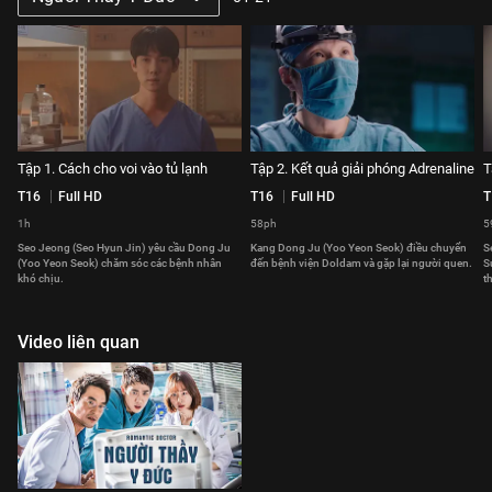
Tập 1. Cách cho voi vào tủ lạnh
Tập 2. Kết quả giải phóng Adrenaline
T
T16
Full HD
T16
Full HD
T
1h
58ph
5
Seo Jeong (Seo Hyun Jin) yêu cầu Dong Ju
Kang Dong Ju (Yoo Yeon Seok) điều chuyển
S
(Yoo Yeon Seok) chăm sóc các bệnh nhân
đến bệnh viện Doldam và gặp lại người quen.
S
khó chịu.
t
Video liên quan