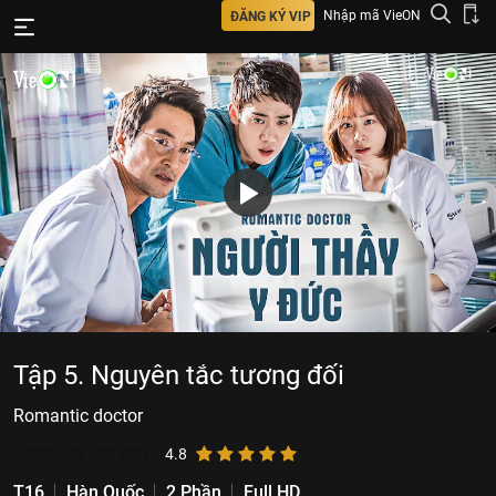
Nhập mã VieON
ĐĂNG KÝ VIP
Tập 5. Nguyên tắc tương đối
Romantic doctor
7.520.040
lượt xem
4.8
T16
Hàn Quốc
2 Phần
Full HD