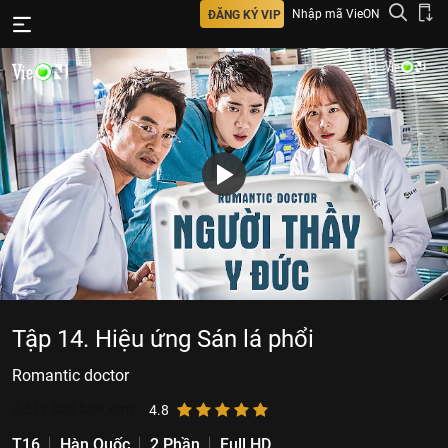
Nhập mã VieON
ĐĂNG KÝ VIP
Tập 14. Hiệu ứng Sán lá phổi
Romantic doctor
7.512.820
lượt xem
4.8
T16
Hàn Quốc
2 Phần
Full HD