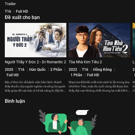
Trailer
T16
Full HD
Đề xuất cho bạn
Người Thầy Y Đức 2 - Dr Romantic 2
Tòa Nhà Kim Tiêu 2
L
2020
T16
Hàn Quốc
2 Phần
2022
T16
Hồng Kông
2
Full HD
1 Phần
Full HD
Bác sĩ Kim lùi về bệnh viện hẻo lánh, thành
Maurice đã biến mất một cách bí ẩn trong tòa
M
thầy thuốc của người nghèo và cũng là người
nhà Kim Tiêu, mặc dù cuối cùng đã được tìm
t
thầy giúp đỡ các bác sĩ trẻ tài năng bị đẩy khỏi
thấy, đại nạn không chết nhưng lại mất hết trí
r
bệnh viện lớn
nhớ...
n
Bình luận