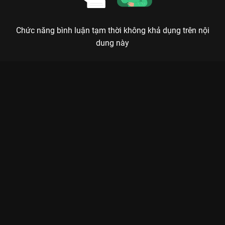
Chức năng bình luận tạm thời không khả dụng trên nội
dung này
Xem Tập 14. Hiệu ứng Sán lá phổi Người Thầy Y Đức - 21 Tập
của Hàn Quốc có sự tham gia của . Thuộc thể loại: Phim bộ