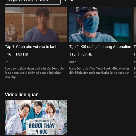
Tập 1. Cách cho voi vào tủ lạnh
Tập 2. Kết quả giải phóng Adrenaline
T
T16
Full HD
T16
Full HD
T
1h
58ph
5
Seo Jeong (Seo Hyun Jin) yêu cầu Dong Ju
Kang Dong Ju (Yoo Yeon Seok) điều chuyển
S
(Yoo Yeon Seok) chăm sóc các bệnh nhân
đến bệnh viện Doldam và gặp lại người quen.
S
khó chịu.
t
Video liên quan