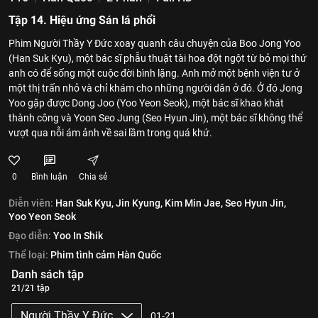
Tập 14. Hiệu ứng Sán lá phổi
Phim Người Thầy Y Đức xoay quanh câu chuyện của Boo Jong Yoo
(Han Suk Kyu), một bác sĩ phẫu thuật tài hoa đột ngột từ bỏ mọi thứ
anh có để sống một cuộc đời bình lặng. Anh mở một bệnh viện tư ở
một thị trấn nhỏ và chỉ khám cho những người dân ở đó. Ở đó Jong
Yoo gặp được Dong Joo (Yoo Yeon Seok), một bác sĩ khao khát
thành công và Yoon Seo Jung (Seo Hyun Jin), một bác sĩ không thể
vượt qua nỗi ám ảnh về sai lầm trong quá khứ.
0
Bình luận
Chia sẻ
Diễn viên:
Han Suk Kyu,
Jin Kyung,
Kim Min Jae,
Seo Hyun Jin,
Yoo Yeon Seok
Đạo diễn:
Yoo In Shik
Thể loại:
Phim tình cảm Hàn Quốc
Danh sách tập
21/21 tập
Người Thầy Y Đức
01-21