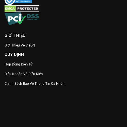
GIỚI THIỆU
Giới Thiệu Về VieON
QUY ĐỊNH
Hợp Đồng Điện Tử
Điều Khoản Và Điều Kiện
Chính Sách Bảo Vệ Thông Tin Cá Nhân
Chính Sách Bảo Vệ Người Tiêu Dùng Dễ Bị Tổn Thương
Thỏa Thuận Sử Dụng Dịch Vụ Mạng Xã Hội
THÔNG TIN
Thông Báo