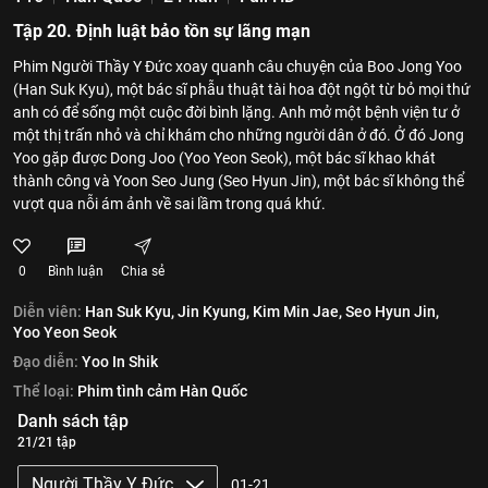
Tập 20. Định luật bảo tồn sự lãng mạn
Phim Người Thầy Y Đức xoay quanh câu chuyện của Boo Jong Yoo
(Han Suk Kyu), một bác sĩ phẫu thuật tài hoa đột ngột từ bỏ mọi thứ
anh có để sống một cuộc đời bình lặng. Anh mở một bệnh viện tư ở
một thị trấn nhỏ và chỉ khám cho những người dân ở đó. Ở đó Jong
Yoo gặp được Dong Joo (Yoo Yeon Seok), một bác sĩ khao khát
thành công và Yoon Seo Jung (Seo Hyun Jin), một bác sĩ không thể
vượt qua nỗi ám ảnh về sai lầm trong quá khứ.
0
Bình luận
Chia sẻ
Diễn viên:
Han Suk Kyu,
Jin Kyung,
Kim Min Jae,
Seo Hyun Jin,
Yoo Yeon Seok
Đạo diễn:
Yoo In Shik
Thể loại:
Phim tình cảm Hàn Quốc
Danh sách tập
21/21 tập
Người Thầy Y Đức
01-21