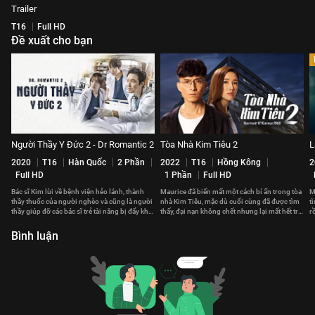
Trailer
T16
Full HD
Đề xuất cho bạn
Người Thầy Y Đức 2 - Dr Romantic 2
Tòa Nhà Kim Tiêu 2
L
2020
T16
Hàn Quốc
2 Phần
2022
T16
Hồng Kông
2
Full HD
1 Phần
Full HD
Bác sĩ Kim lùi về bệnh viện hẻo lánh, thành
Maurice đã biến mất một cách bí ẩn trong tòa
M
thầy thuốc của người nghèo và cũng là người
nhà Kim Tiêu, mặc dù cuối cùng đã được tìm
t
thầy giúp đỡ các bác sĩ trẻ tài năng bị đẩy khỏi
thấy, đại nạn không chết nhưng lại mất hết trí
r
bệnh viện lớn
nhớ...
n
Bình luận