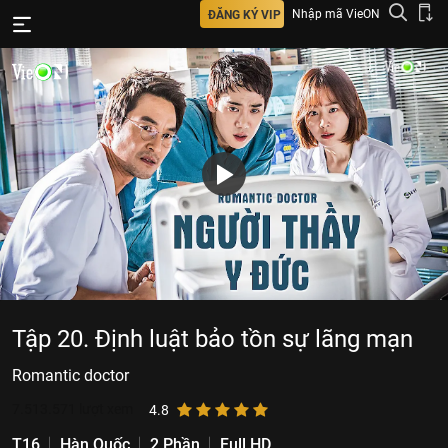
Nhập mã VieON
ĐĂNG KÝ VIP
Tập 20. Định luật bảo tồn sự lãng mạn
Romantic doctor
7.513.571
lượt xem
4.8
T16
Hàn Quốc
2 Phần
Full HD