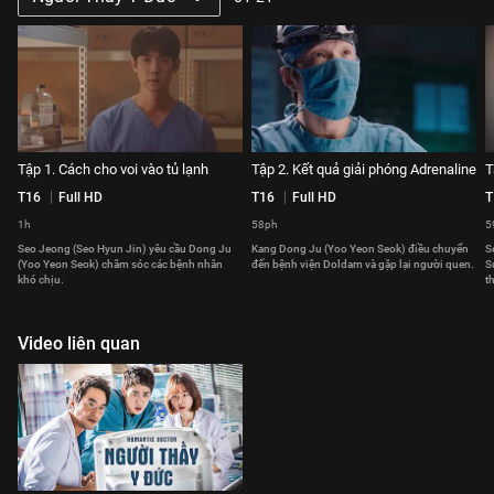
Tập 1. Cách cho voi vào tủ lạnh
Tập 2. Kết quả giải phóng Adrenaline
T
T16
Full HD
T16
Full HD
T
1h
58ph
5
Seo Jeong (Seo Hyun Jin) yêu cầu Dong Ju
Kang Dong Ju (Yoo Yeon Seok) điều chuyển
S
(Yoo Yeon Seok) chăm sóc các bệnh nhân
đến bệnh viện Doldam và gặp lại người quen.
S
khó chịu.
t
Video liên quan