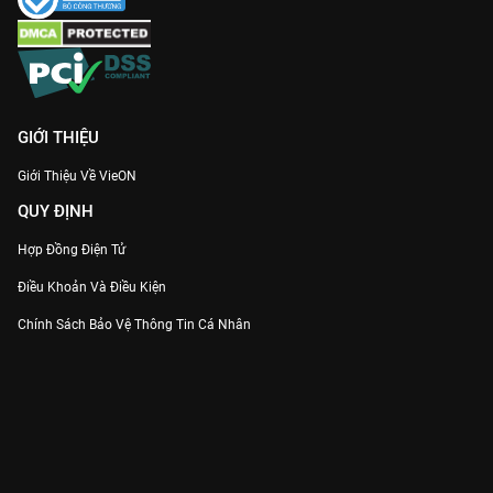
GIỚI THIỆU
Giới Thiệu Về VieON
QUY ĐỊNH
Hợp Đồng Điện Tử
Điều Khoản Và Điều Kiện
Chính Sách Bảo Vệ Thông Tin Cá Nhân
Chính Sách Bảo Vệ Người Tiêu Dùng Dễ Bị Tổn Thương
Thỏa Thuận Sử Dụng Dịch Vụ Mạng Xã Hội
THÔNG TIN
Thông Báo