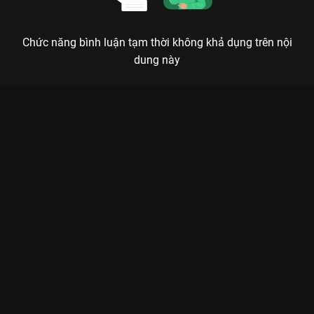
Chức năng bình luận tạm thời không khả dụng trên nội
dung này
Xem Tập 20. Định luật bảo tồn sự lãng mạn Người Thầy Y Đức
- 21 Tập của Hàn Quốc có sự tham gia của . Thuộc thể loại:
Phim bộ