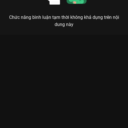
Chức năng bình luận tạm thời không khả dụng trên nội
dung này
Xem Tập 10. Nghiền nát Người Thầy Y Đức - 21 Tập của Hàn
Quốc có sự tham gia của . Thuộc thể loại: Phim bộ