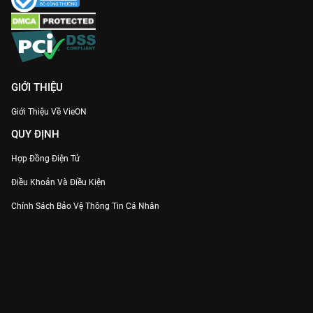
GIỚI THIỆU
Giới Thiệu Về VieON
QUY ĐỊNH
Hợp Đồng Điện Tử
Điều Khoản Và Điều Kiện
Chính Sách Bảo Vệ Thông Tin Cá Nhân
Chính Sách Bảo Vệ Người Tiêu Dùng Dễ Bị Tổn Thương
Thỏa Thuận Sử Dụng Dịch Vụ Mạng Xã Hội
THÔNG TIN
Thông Báo