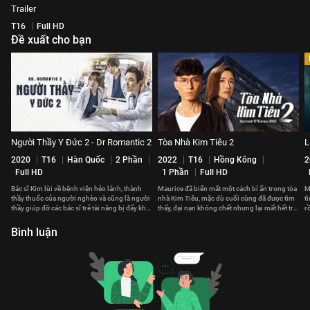
Trailer
T16
Full HD
Đề xuất cho bạn
Người Thầy Y Đức 2 - Dr Romantic 2
Tòa Nhà Kim Tiêu 2
L
2020
T16
Hàn Quốc
2 Phần
2022
T16
Hồng Kông
2
Full HD
1 Phần
Full HD
Bác sĩ Kim lùi về bệnh viện hẻo lánh, thành
Maurice đã biến mất một cách bí ẩn trong tòa
M
thầy thuốc của người nghèo và cũng là người
nhà Kim Tiêu, mặc dù cuối cùng đã được tìm
t
thầy giúp đỡ các bác sĩ trẻ tài năng bị đẩy khỏi
thấy, đại nạn không chết nhưng lại mất hết trí
r
bệnh viện lớn
nhớ...
n
Bình luận