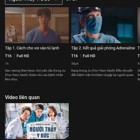
Tập 1. Cách cho voi vào tủ lạnh
Tập 2. Kết quả giải phóng Adrenaline
T
T16
Full HD
T16
Full HD
T
1h
58ph
5
Seo Jeong (Seo Hyun Jin) yêu cầu Dong Ju
Kang Dong Ju (Yoo Yeon Seok) điều chuyển
S
(Yoo Yeon Seok) chăm sóc các bệnh nhân
đến bệnh viện Doldam và gặp lại người quen.
S
khó chịu.
t
Video liên quan