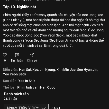
Tập 10. Nghiền nát
Phim Người Thầy Y Đức xoay quanh câu chuyện của Boo Jong Yoo
(Han Suk Kyu), một bác sĩ phẫu thuật tài hoa đột ngột từ bỏ mọi thứ
anh có để sống một cuộc đời bình lặng. Anh mở một bệnh viện tư ở
một thị trấn nhỏ và chỉ khám cho những người dân ở đó. Ở đó Jong
Yoo gặp được Dong Joo (Yoo Yeon Seok), một bác sĩ khao khát
thành công và Yoon Seo Jung (Seo Hyun Jin), một bác sĩ không thể
vượt qua nỗi ám ảnh về sai lầm trong quá khứ.
0
Bình luận
Chia sẻ
Diễn viên:
Han Suk Kyu,
Jin Kyung,
Kim Min Jae,
Seo Hyun Jin,
Yoo Yeon Seok
Đạo diễn:
Yoo In Shik
Thể loại:
Phim tình cảm Hàn Quốc
Danh sách tập
21/21 tập
Người Thầy Y Đức
01-21