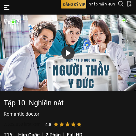
Nhập mã VieON
ĐĂNG KÝ VIP
Tập 10. Nghiền nát
Romantic doctor
7.522.858
lượt xem
4.8
T16
Hàn Quốc
2 Phần
Full HD