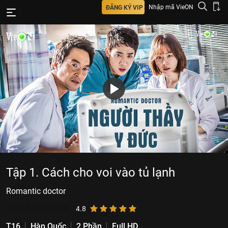
Nhập mã VieON
ĐĂNG KÝ VIP
Tập 1. Cách cho voi vào tủ lạnh
Romantic doctor
7.518.248
lượt xem
4.8
T16
Hàn Quốc
2 Phần
Full HD