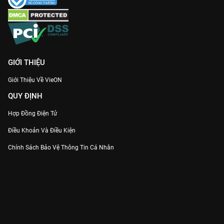
GIỚI THIỆU
Giới Thiệu Về VieON
QUY ĐỊNH
Hợp Đồng Điện Tử
Điều Khoản Và Điều Kiện
Chính Sách Bảo Vệ Thông Tin Cá Nhân
Chính Sách Bảo Vệ Người Tiêu Dùng Dễ Bị Tổn Thương
Thỏa Thuận Sử Dụng Dịch Vụ Mạng Xã Hội
THÔNG TIN
Thông Báo