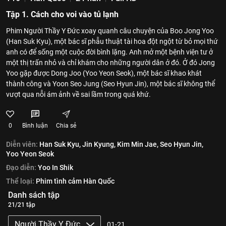
Tập 1. Cách cho voi vào tủ lạnh
Phim Người Thầy Y Đức xoay quanh câu chuyện của Boo Jong Yoo
(Han Suk Kyu), một bác sĩ phẫu thuật tài hoa đột ngột từ bỏ mọi thứ
anh có để sống một cuộc đời bình lặng. Anh mở một bệnh viện tư ở
một thị trấn nhỏ và chỉ khám cho những người dân ở đó. Ở đó Jong
Yoo gặp được Dong Joo (Yoo Yeon Seok), một bác sĩ khao khát
thành công và Yoon Seo Jung (Seo Hyun Jin), một bác sĩ không thể
vượt qua nỗi ám ảnh về sai lầm trong quá khứ.
0
Bình luận
Chia sẻ
Diễn viên:
Han Suk Kyu,
Jin Kyung,
Kim Min Jae,
Seo Hyun Jin,
Yoo Yeon Seok
Đạo diễn:
Yoo In Shik
Thể loại:
Phim tình cảm Hàn Quốc
Danh sách tập
21/21 tập
Người Thầy Y Đức
01-21