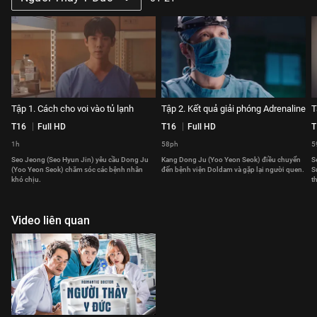
Tập 1. Cách cho voi vào tủ lạnh
Tập 2. Kết quả giải phóng Adrenaline
T
T16
Full HD
T16
Full HD
T
1h
58ph
5
Seo Jeong (Seo Hyun Jin) yêu cầu Dong Ju
Kang Dong Ju (Yoo Yeon Seok) điều chuyển
S
(Yoo Yeon Seok) chăm sóc các bệnh nhân
đến bệnh viện Doldam và gặp lại người quen.
S
khó chịu.
t
Video liên quan