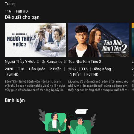
Trailer
T16
Full HD
Đề xuất cho bạn
Người Thầy Y Đức 2 - Dr Romantic 2
Tòa Nhà Kim Tiêu 2
L
2020
T16
Hàn Quốc
2 Phần
2022
T16
Hồng Kông
2
Full HD
1 Phần
Full HD
Bác sĩ Kim lùi về bệnh viện hẻo lánh, thành
Maurice đã biến mất một cách bí ẩn trong tòa
M
thầy thuốc của người nghèo và cũng là người
nhà Kim Tiêu, mặc dù cuối cùng đã được tìm
t
thầy giúp đỡ các bác sĩ trẻ tài năng bị đẩy khỏi
thấy, đại nạn không chết nhưng lại mất hết trí
r
bệnh viện lớn
nhớ...
n
Bình luận