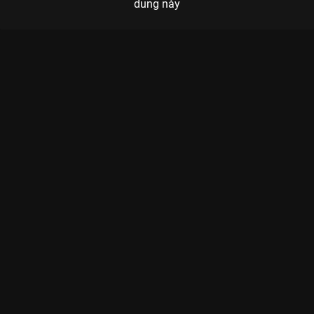
dung này
Xem Tập 5B. Lật bài ngửa Một Chương Hạnh Phúc - 16 Tập
của Hàn Quốc có sự tham gia của . Thuộc thể loại: Phim bộ