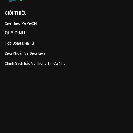
GIỚI THIỆU
Giới Thiệu Về VieON
QUY ĐỊNH
Hợp Đồng Điện Tử
Điều Khoản Và Điều Kiện
Chính Sách Bảo Vệ Thông Tin Cá Nhân
Chính Sách Bảo Vệ Người Tiêu Dùng Dễ Bị Tổn Thương
Thỏa Thuận Sử Dụng Dịch Vụ Mạng Xã Hội
THÔNG TIN
Thông Báo
Trung Tâm Hỗ Trợ
Liên Hệ