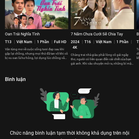
Oan Trái Nghĩa Tình
7 Năm Chưa Cưới Sẽ Chia Tay
B
T13
Việt Nam
1 Phần
Full HD
2024
T16
Việt Nam
1 Phần
T
4K
Vân từng mơ về cuộc sống tươi đẹp sau khi
T
gặp lại chồng, nhưng mọi thứ đã tan vỡ khi cô
d
Chàng trai nhà giàu phải lòng cô gái ngây
bị vu oan là hư hỏng, lợi dụng lúc chồng vắng
k
thơ, người có liên quan đến cái chết của bạn
nhà để vụng trộm.
c
gái anh. Khi câu chuyện mở ra, những bí mật
bắt đầu sáng tỏ.
Bình luận
Chức năng bình luận tạm thời không khả dụng trên nội