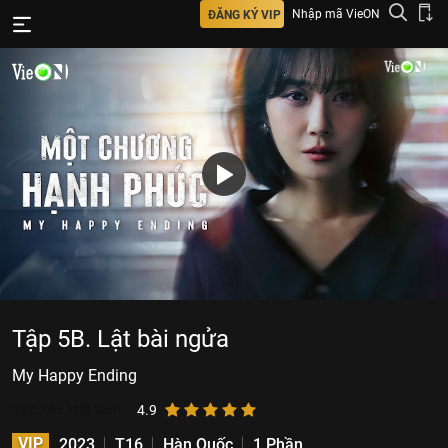
Nhập mã VieON
ĐĂNG KÝ VIP
Tập 5B. Lật bài ngửa
My Happy Ending
390.263
lượt xem
4.9
VIP
2023
T16
Hàn Quốc
1 Phần