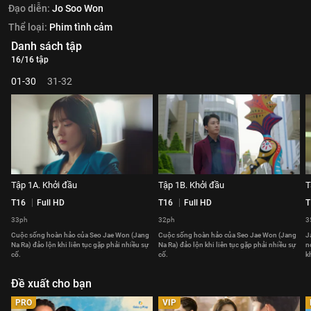
Đạo diễn:
Jo Soo Won
Thể loại:
Phim tình cảm
Danh sách tập
16/16 tập
01-30
31-32
Tập 1A. Khởi đầu
Tập 1B. Khởi đầu
T
T16
Full HD
T16
Full HD
T
33ph
32ph
3
Cuộc sống hoàn hảo của Seo Jae Won (Jang
Cuộc sống hoàn hảo của Seo Jae Won (Jang
J
Na Ra) đảo lộn khi liên tục gặp phải nhiều sự
Na Ra) đảo lộn khi liên tục gặp phải nhiều sự
n
cố.
cố.
k
Đề xuất cho bạn
PRO
VIP