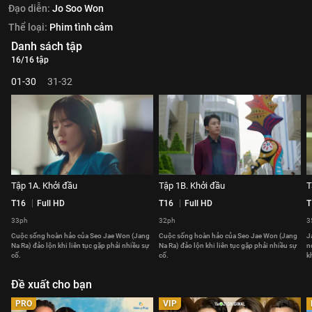
Đạo diễn:
Jo Soo Won
Thể loại:
Phim tình cảm
Danh sách tập
16/16 tập
01-30
31-32
Tập 1A. Khởi đầu
Tập 1B. Khởi đầu
T
T16
Full HD
T16
Full HD
T
33ph
32ph
3
Cuộc sống hoàn hảo của Seo Jae Won (Jang
Cuộc sống hoàn hảo của Seo Jae Won (Jang
J
Na Ra) đảo lộn khi liên tục gặp phải nhiều sự
Na Ra) đảo lộn khi liên tục gặp phải nhiều sự
n
cố.
cố.
k
Đề xuất cho bạn
PRO
VIP