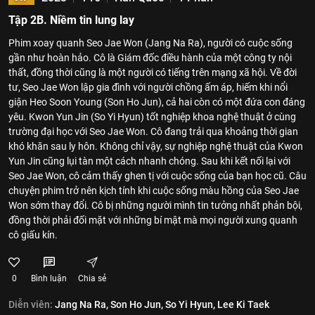
Tập 2B. Niềm tin lung lay
Phim xoay quanh Seo Jae Won (Jang Na Ra), người có cuộc sống
gần như hoàn hảo. Cô là Giám đốc điều hành của một công ty nội
thất, đồng thời cũng là một người có tiếng trên mạng xã hội. Về đời
tư, Seo Jae Won lập gia đình với người chồng ấm áp, hiếm khi nổi
giận Heo Soon Young (Son Ho Jun), cả hai còn có một đứa con đáng
yêu. Kwon Yun Jin (So Yi Hyun) tốt nghiệp khoa nghệ thuật ở cùng
trường đại học với Seo Jae Won. Cô đang trải qua khoảng thời gian
khó khăn sau ly hôn. Không chỉ vậy, sự nghiệp nghệ thuật của Kwon
Yun Jin cũng lụi tàn một cách nhanh chóng. Sau khi kết nối lại với
Seo Jae Won, cô cảm thấy ghen tị với cuộc sống của bạn học cũ. Câu
chuyện phim trở nên kịch tính khi cuộc sống màu hồng của Seo Jae
Won sớm thay đổi. Cô bị những người mình tin tưởng nhất phản bội,
đồng thời phải đối mặt với những bí mật mà mọi người xung quanh
cô giấu kín.
0
Bình luận
Chia sẻ
Diễn viên:
Jang Na Ra,
Son Ho Jun,
So Yi Hyun,
Lee Ki Taek