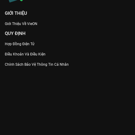
GIỚI THIỆU
Giới Thiệu Về VieON
QUY ĐỊNH
Hợp Đồng Điện Tử
Điều Khoản Và Điều Kiện
Chính Sách Bảo Vệ Thông Tin Cá Nhân
Chính Sách Bảo Vệ Người Tiêu Dùng Dễ Bị Tổn Thương
Thỏa Thuận Sử Dụng Dịch Vụ Mạng Xã Hội
THÔNG TIN
Thông Báo
Trung Tâm Hỗ Trợ
Liên Hệ