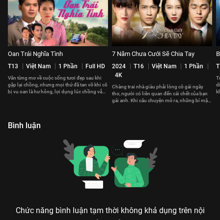
Oan Trái Nghĩa Tình
7 Năm Chưa Cưới Sẽ Chia Tay
B
T13
Việt Nam
1 Phần
Full HD
2024
T16
Việt Nam
1 Phần
T
4K
Vân từng mơ về cuộc sống tươi đẹp sau khi
T
gặp lại chồng, nhưng mọi thứ đã tan vỡ khi cô
d
Chàng trai nhà giàu phải lòng cô gái ngây
bị vu oan là hư hỏng, lợi dụng lúc chồng vắng
k
thơ, người có liên quan đến cái chết của bạn
nhà để vụng trộm.
c
gái anh. Khi câu chuyện mở ra, những bí mật
bắt đầu sáng tỏ.
Bình luận
Chức năng bình luận tạm thời không khả dụng trên nội