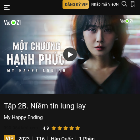
Nhập mã VieON
ĐĂNG KÝ VIP
Tập 2B. Niềm tin lung lay
My Happy Ending
390.054
lượt xem
4.9
VIP
2023
T16
Hàn Quốc
1 Phần