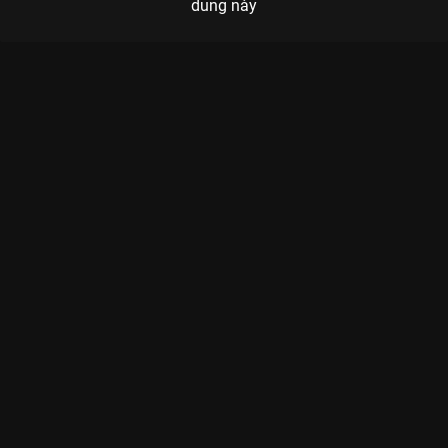
dung này
Xem Tập 2B. Niềm tin lung lay Một Chương Hạnh Phúc - 16 Tập
của Hàn Quốc có sự tham gia của . Thuộc thể loại: Phim bộ