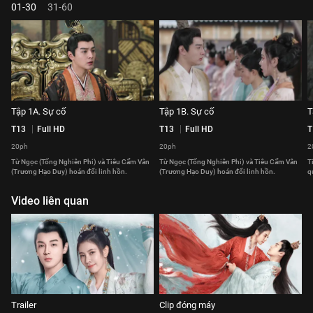
01-30
31-60
Tập 1A. Sự cố
Tập 1B. Sự cố
T
T13
Full HD
T13
Full HD
T
20ph
20ph
2
Từ Ngọc (Tống Nghiên Phi) và Tiêu Cẩm Vân
Từ Ngọc (Tống Nghiên Phi) và Tiêu Cẩm Vân
T
(Trương Hạo Duy) hoán đổi linh hồn.
(Trương Hạo Duy) hoán đổi linh hồn.
q
Video liên quan
Trailer
Clip đóng máy