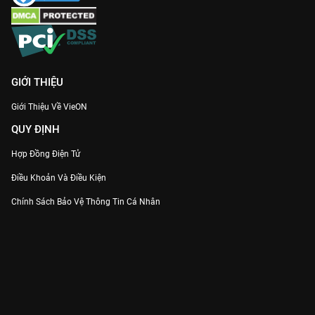
GIỚI THIỆU
Giới Thiệu Về VieON
QUY ĐỊNH
Hợp Đồng Điện Tử
Điều Khoản Và Điều Kiện
Chính Sách Bảo Vệ Thông Tin Cá Nhân
Chính Sách Bảo Vệ Người Tiêu Dùng Dễ Bị Tổn Thương
Thỏa Thuận Sử Dụng Dịch Vụ Mạng Xã Hội
THÔNG TIN
Thông Báo