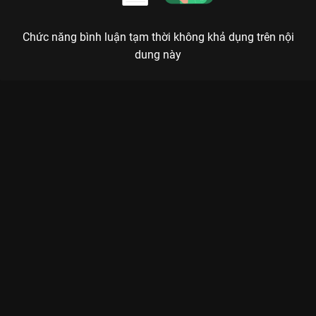
Chức năng bình luận tạm thời không khả dụng trên nội
dung này
Xem Tập 5B. Cá cược Lưỡng Bất Nghi - 30 Tập của Trung Quốc
có sự tham gia của . Thuộc thể loại: Phim bộ