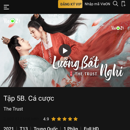
Nhập mã VieON
ĐĂNG KÝ VIP
Tập 5B. Cá cược
The Trust
2.689.817
lượt xem
4.9
2021
T13
Trung Quốc
1 Phần
Full HD