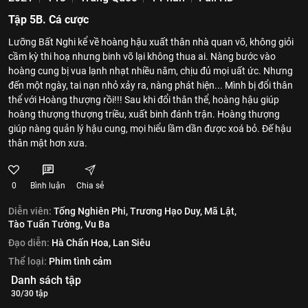
Tập 5B. Cá cược
Lưỡng Bất Nghi kể về hoàng hậu xuất thân nhà quan võ, không giỏi
cầm kỳ thi hoạ nhưng binh võ lại không thua ai. Nàng bước vào
hoàng cung bị vua lạnh nhạt nhiều năm, chịu đủ mọi uất ức. Nhưng
đến một ngày, tai nạn nhỏ xảy ra, nàng phát hiện... Mình bị đổi thân
thể với Hoàng thượng rồi!!! Sau khi đổi thân thể, hoàng hậu giúp
hoàng thượng thượng triều, xuất binh đánh trận. Hoàng thượng
giúp nàng quản lý hậu cung, mọi hiểu lầm dần được xoá bỏ. Đế hậu
thân mật hơn xưa.
0
Bình luận
Chia sẻ
Diễn viên:
Tống Nghiên Phi,
Trương Hạo Duy,
Mã Lật,
Tào Tuấn Tường,
Vu Ba
Đạo diễn:
Hà Chấn Hoa,
Lan Siêu
Thể loại:
Phim tình cảm
Danh sách tập
30/30 tập