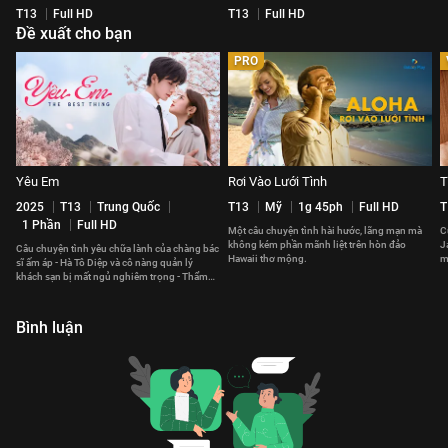
T13
Full HD
T13
Full HD
Đề xuất cho bạn
PRO
Yêu Em
Rơi Vào Lưới Tình
T
2025
T13
Trung Quốc
T13
Mỹ
1g 45ph
Full HD
T
1 Phần
Full HD
Một câu chuyện tình hài hước, lãng mạn mà
C
không kém phần mãnh liệt trên hòn đảo
J
Câu chuyện tình yêu chữa lành của chàng bác
Hawaii thơ mộng.
m
sĩ ấm áp - Hà Tô Diệp và cô nàng quản lý
t
khách sạn bị mất ngủ nghiêm trọng - Thẩm
Tích Phàm.
Bình luận