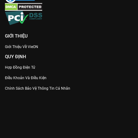
GIỚI THIỆU
Giới Thiệu Về VieON
QUY ĐỊNH
Hợp Đồng Điện Tử
Điều Khoản Và Điều Kiện
Chính Sách Bảo Vệ Thông Tin Cá Nhân
Chính Sách Bảo Vệ Người Tiêu Dùng Dễ Bị Tổn Thương
Thỏa Thuận Sử Dụng Dịch Vụ Mạng Xã Hội
THÔNG TIN
Thông Báo