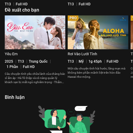
T13
Full HD
T13
Full HD
Đề xuất cho bạn
PRO
Yêu Em
Rơi Vào Lưới Tình
T
2025
T13
Trung Quốc
T13
Mỹ
1g 45ph
Full HD
T
1 Phần
Full HD
Một câu chuyện tình hài hước, lãng mạn mà
C
không kém phần mãnh liệt trên hòn đảo
J
Câu chuyện tình yêu chữa lành của chàng bác
Hawaii thơ mộng.
m
sĩ ấm áp - Hà Tô Diệp và cô nàng quản lý
t
khách sạn bị mất ngủ nghiêm trọng - Thẩm
Tích Phàm.
Bình luận