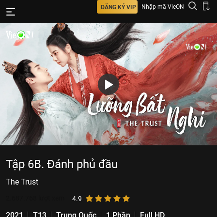
Nhập mã VieON
ĐĂNG KÝ VIP
Tập 6B. Đánh phủ đầu
The Trust
2.687.768
lượt xem
4.9
2021
T13
Trung Quốc
1 Phần
Full HD