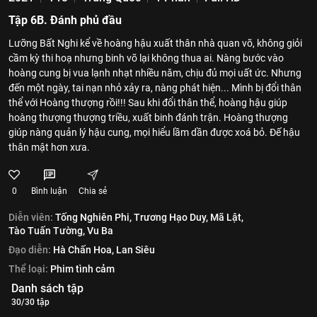
Tập 6B. Đánh phủ đầu
Lưỡng Bất Nghi kể về hoàng hậu xuất thân nhà quan võ, không giỏi
cầm kỳ thi hoạ nhưng binh võ lại không thua ai. Nàng bước vào
hoàng cung bị vua lạnh nhạt nhiều năm, chịu đủ mọi uất ức. Nhưng
đến một ngày, tai nạn nhỏ xảy ra, nàng phát hiện... Mình bị đổi thân
thể với Hoàng thượng rồi!!! Sau khi đổi thân thể, hoàng hậu giúp
hoàng thượng thượng triều, xuất binh đánh trận. Hoàng thượng
giúp nàng quản lý hậu cung, mọi hiểu lầm dần được xoá bỏ. Đế hậu
thân mật hơn xưa.
0
Bình luận
Chia sẻ
Diễn viên:
Tống Nghiên Phi,
Trương Hạo Duy,
Mã Lật,
Tào Tuấn Tường,
Vu Ba
Đạo diễn:
Hà Chấn Hoa,
Lan Siêu
Thể loại:
Phim tình cảm
Danh sách tập
30/30 tập