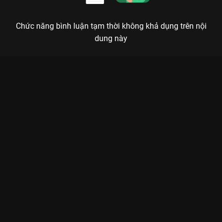
Chức năng bình luận tạm thời không khả dụng trên nội
dung này
Xem Tập 6B. Đánh phủ đầu Lưỡng Bất Nghi - 30 Tập của Trung
Quốc có sự tham gia của . Thuộc thể loại: Phim bộ