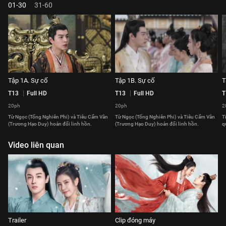
01-30
31-60
Tập 1A. Sự cố
Tập 1B. Sự cố
T
T13
Full HD
T13
Full HD
T
20ph
20ph
2
Từ Ngọc (Tống Nghiên Phi) và Tiêu Cẩm Vân
Từ Ngọc (Tống Nghiên Phi) và Tiêu Cẩm Vân
T
(Trương Hạo Duy) hoán đổi linh hồn.
(Trương Hạo Duy) hoán đổi linh hồn.
q
Video liên quan
Trailer
Clip đóng máy