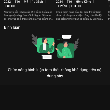
2022
T16
Mỹ
1g 35ph
2024
T16
Hồng Kông
T
Full HD
1 Phần
Full HD
Người vợ sắp ly hôn của Will bỗng biến mất.
Chủ nhiệm hàng đầu đội điều tra Sở Liêm
C
Trong cuộc chạy đua với thời gian để tìm ra
chính và tổng chủ nhiệm cùng dẫn dắt đội
b
cô, anh vừa phải trốn cảnh sát, vừa dấn thân
phá giải những vụ án có dấu hiệu vi phạm
t
vào thế giới ngầm
điều lệ tham nhũng.
t
Bình luận
Chức năng bình luận tạm thời không khả dụng trên nội
dung này
BẰNG CHỨNG THÉP VI: HUỲNH TÔNG TRẠCH VÀ CUỘC ĐUA
TÌM CHÂN TƯỚNG TRÊN VIEON
Khi xác chết biết nói và pháp y lên tiếng, không tội ác nào có thể che giấu. Sự trở lại
của Dư Tinh Bách hứa hẹn những vụ án căng não nhất lịch sử TVB!
Huyền thoại hình sự đã trở lại và lợi hại hơn gấp bội!
Bằng