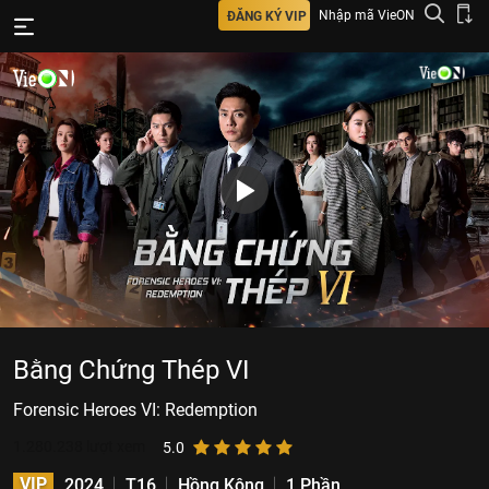
Nhập mã VieON
ĐĂNG KÝ VIP
Bằng Chứng Thép VI
Forensic Heroes VI: Redemption
1.280.238
lượt xem
5.0
VIP
2024
T16
Hồng Kông
1 Phần