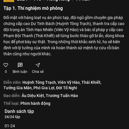
Tập 1. Thí nghiệm mô phỏng
Đối mặt với hàng loạt vụ án phức tạp, đội ngũ gồm chuyên gia pháp
chứng cấp cao Dư Tinh Bách (Huỳnh Tông Trạch), thanh tra cấp cao
đội trọng án Tỉnh Hạo Nhiên (Viên Vỹ Hào) và bác sĩ pháp y cấp cao
Phạm Bội Thanh (Thái Khiết) sẽ từng bước tháo gỡ bí ẩn, dùng khoa
học để phơi bày sự thật. Trong những thời khắc sinh tử, họ sẽ kiên
định với lý tưởng của mình và hoàn thành sứ mệnh tự cứu rỗi bản
thân cũng như người khác.
0
Bình luận
Chia sẻ
Diễn viên:
Huỳnh Tông Trạch,
Viên Vỹ Hào,
Thái Khiết,
Tưởng Gia Mân,
Phó Gia Lợi,
Đới Tổ Nghi
Đạo diễn:
Âu Diệu Kiệt,
Trương Tuấn Hào
Thể loại:
Phim hành động
Danh sách tập
24/24 tập
01-24