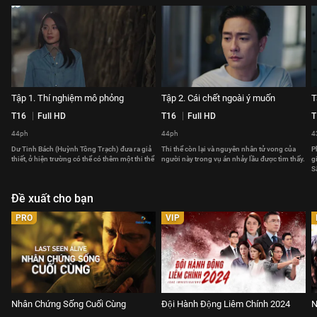
Tập 1. Thí nghiệm mô phỏng
Tập 2. Cái chết ngoài ý muốn
T
T16
Full HD
T16
Full HD
T
44ph
44ph
4
Dư Tinh Bách (Huỳnh Tông Trạch) đưa ra giả
Thi thể còn lại và nguyên nhân tử vong của
P
thiết, ở hiện trường có thể có thêm một thi thể
người này trong vụ án nhảy lầu được tìm thấy.
g
S
Đề xuất cho bạn
PRO
VIP
Nhân Chứng Sống Cuối Cùng
Đội Hành Động Liêm Chính 2024
N