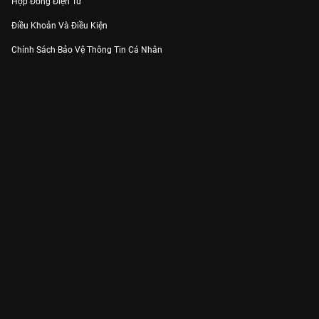
Hợp Đồng Điện Tử
Điều Khoản Và Điều Kiện
Chính Sách Bảo Vệ Thông Tin Cá Nhân
Chính Sách Bảo Vệ Người Tiêu Dùng Dễ Bị Tổn Thương
Thỏa Thuận Sử Dụng Dịch Vụ Mạng Xã Hội
THÔNG TIN
Thông Báo
Trung Tâm Hỗ Trợ
Liên Hệ
Góp Ý
Công ty Cổ phần VieON - Địa chỉ: Tầng 5, 222 Pasteur, Phường Xuân Hòa,
Thành phố Hồ Chí Minh
Email:
support@vieon.vn
| Hotline:
1800.599.920
(miễn phí)
Giấy phép Cung cấp Dịch vụ Phát thanh, Truyền hình trả tiền số 247/GP-