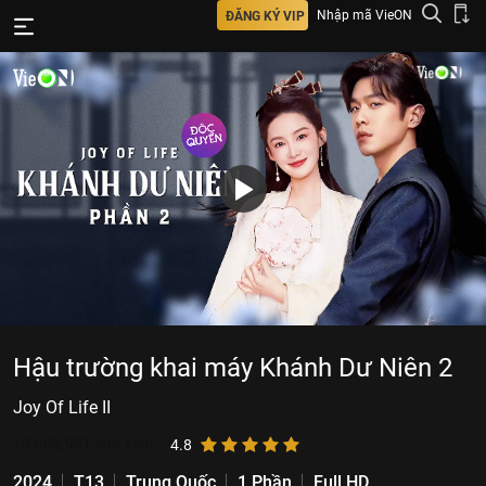
Nhập mã VieON
ĐĂNG KÝ VIP
Hậu trường khai máy Khánh Dư Niên 2
Joy Of Life II
13.065.931
lượt xem
4.8
2024
T13
Trung Quốc
1 Phần
Full HD