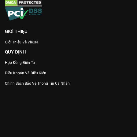
GIỚI THIỆU
Giới Thiệu Về VieON
QUY ĐỊNH
Hợp Đồng Điện Tử
Điều Khoản Và Điều Kiện
Chính Sách Bảo Vệ Thông Tin Cá Nhân
Chính Sách Bảo Vệ Người Tiêu Dùng Dễ Bị Tổn Thương
Thỏa Thuận Sử Dụng Dịch Vụ Mạng Xã Hội
THÔNG TIN
Thông Báo
Trung Tâm Hỗ Trợ