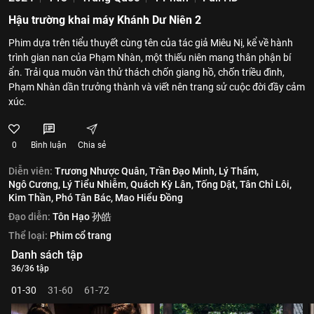
Hậu trường khai máy Khánh Dư Niên 2
Phim dựa trên tiểu thuyết cùng tên của tác giả Miêu Nị, kể về hành
trình gian nan của Phạm Nhàn, một thiếu niên mang thân phận bí
ẩn. Trải qua muôn vàn thử thách chốn giang hồ, chốn triều đình,
Phạm Nhàn dần trưởng thành và viết nên trang sử cuộc đời đầy cảm
xúc.
0
Bình luận
Chia sẻ
Diễn viên:
Trương Nhược Quân,
Trần Đạo Minh,
Lý Thấm,
Ngô Cương,
Lý Tiểu Nhiễm,
Quách Kỳ Lân,
Tống Dật,
Tân Chỉ Lôi,
Kim Thần,
Phó Tân Bác,
Mao Hiểu Đồng
Đạo diễn:
Tôn Hạo 孙皓
Thể loại:
Phim cổ trang
Danh sách tập
36/36 tập
01-30
31-60
61-72