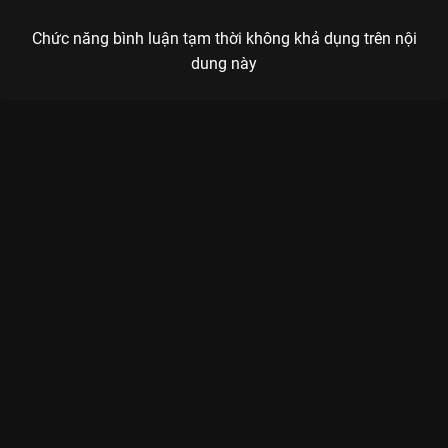
Chức năng bình luận tạm thời không khả dụng trên nội
dung này
Xem Hậu trường khai máy Khánh Dư Niên 2 Khánh Dư Niên 2 -
36 Tập của Trung Quốc có sự tham gia của Tân Chỉ Lôi, Kim
Thần, Phó Tân Bác, Trần Đạo Minh, Lý Tiểu Nhiễm. Thuộc thể
loại: Phim bộ