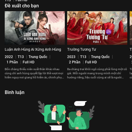
Đề xuất cho bạn
Luận Anh Hùng Ai Xứng Anh Hùng
Trường Tương Tư
T
2022
T13
Trung Quốc
2023
T13
Trung Quốc
2
1 Phần
Full HD
2 Phần
Full HD
Bốn chàng thiếu niên xuất thân khác nhau
Ba chàng trai khôi ngô cùng phải lòng một cô
T
cùng chí anh hùng quyết lập lời thề vượt mọi
gái. Mỗi người mang trong mình một chí
l
hiểm nguy nơi giang hồ hiểm ác, chinh phục
hướng riêng, liệu cuối cùng ai sẽ là người
c
võ lâm thiên hạ
chinh phục được cô gái ấy?
t
Bình luận