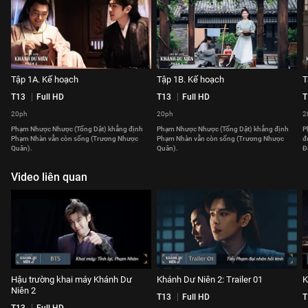
Tập 1A. Kế hoạch
Tập 1B. Kế hoạch
T
T13
Full HD
T13
Full HD
T
20ph
20ph
2
Phạm Nhược Nhược (Tống Dật) khẳng định
Phạm Nhược Nhược (Tống Dật) khẳng định
P
Phạm Nhàn vẫn còn sống (Trương Nhược
Phạm Nhàn vẫn còn sống (Trương Nhược
đ
Quân).
Quân).
Đ
Video liên quan
Hậu trường khai máy Khánh Dư
Khánh Dư Niên 2: Trailer 01
K
Niên 2
T13
Full HD
T
T13
Full HD