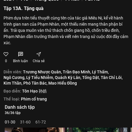
Tập 13A. Tặng quà
Phim dựa trên tiểu thuyết cùng tên của tác giả Miêu Nị, kể về hành
trình gian nan của Phạm Nhàn, một thiếu niên mang thân phận bí
ẩn. Trải qua muôn vàn thử thách chốn giang hồ, chốn triều đình,
Phạm Nhàn dần trưởng thành và viết nên trang sử cuộc đời đầy cảm
xúc.
0
Bình luận
Chia sẻ
Diễn viên:
Trương Nhược Quân,
Trần Đạo Minh,
Lý Thấm,
Ngô Cương,
Lý Tiểu Nhiễm,
Quách Kỳ Lân,
Tống Dật,
Tân Chỉ Lôi,
Kim Thần,
Phó Tân Bác,
Mao Hiểu Đồng
Đạo diễn:
Tôn Hạo 孙皓
Thể loại:
Phim cổ trang
Danh sách tập
36/36 tập
01-30
31-60
61-72