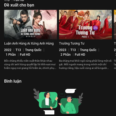
Đề xuất cho bạn
Luận Anh Hùng Ai Xứng Anh Hùng
Trường Tương Tư
T
2022
T13
Trung Quốc
2023
T13
Trung Quốc
2
1 Phần
Full HD
2 Phần
Full HD
Bốn chàng thiếu niên xuất thân khác nhau
Ba chàng trai khôi ngô cùng phải lòng một cô
T
cùng chí anh hùng quyết lập lời thề vượt mọi
gái. Mỗi người mang trong mình một chí
l
hiểm nguy nơi giang hồ hiểm ác, chinh phục
hướng riêng, liệu cuối cùng ai sẽ là người
c
võ lâm thiên hạ
chinh phục được cô gái ấy?
t
Bình luận