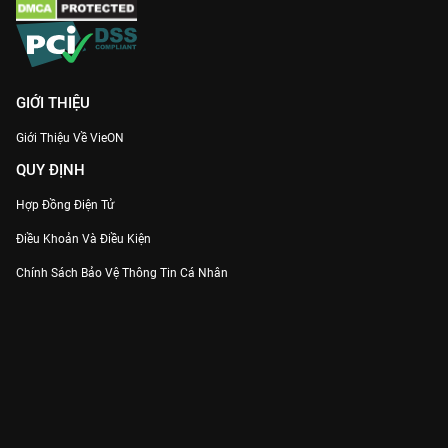
GIỚI THIỆU
Giới Thiệu Về VieON
QUY ĐỊNH
Hợp Đồng Điện Tử
Điều Khoản Và Điều Kiện
Chính Sách Bảo Vệ Thông Tin Cá Nhân
Chính Sách Bảo Vệ Người Tiêu Dùng Dễ Bị Tổn Thương
Thỏa Thuận Sử Dụng Dịch Vụ Mạng Xã Hội
THÔNG TIN
Thông Báo
Trung Tâm Hỗ Trợ