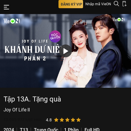
Nhập mã VieON
ĐĂNG KÝ VIP
Tập 13A. Tặng quà
Joy Of Life II
13.065.977
lượt xem
4.8
2024
T13
Trung Quốc
1 Phần
Full HD