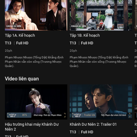
Tập 1A. Kế hoạch
Tập 1B. Kế hoạch
T
T13
Full HD
T13
Full HD
T
20ph
20ph
2
Phạm Nhược Nhược (Tống Dật) khẳng định
Phạm Nhược Nhược (Tống Dật) khẳng định
P
Phạm Nhàn vẫn còn sống (Trương Nhược
Phạm Nhàn vẫn còn sống (Trương Nhược
đ
Quân).
Quân).
Đ
Video liên quan
Hậu trường khai máy Khánh Dư
Khánh Dư Niên 2: Trailer 01
K
Niên 2
T13
Full HD
T
T13
Full HD