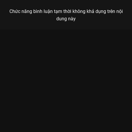
Chức năng bình luận tạm thời không khả dụng trên nội
dung này
Xem Tập 13A. Tặng quà Khánh Dư Niên 2 - 36 Tập của Trung
Quốc có sự tham gia của . Thuộc thể loại: Phim bộ