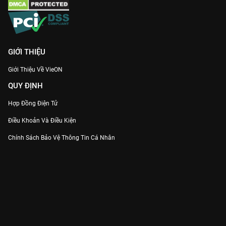
GIỚI THIỆU
Giới Thiệu Về VieON
QUY ĐỊNH
Hợp Đồng Điện Tử
Điều Khoản Và Điều Kiện
Chính Sách Bảo Vệ Thông Tin Cá Nhân
Chính Sách Bảo Vệ Người Tiêu Dùng Dễ Bị Tổn Thương
Thỏa Thuận Sử Dụng Dịch Vụ Mạng Xã Hội
THÔNG TIN
Thông Báo
Trung Tâm Hỗ Trợ