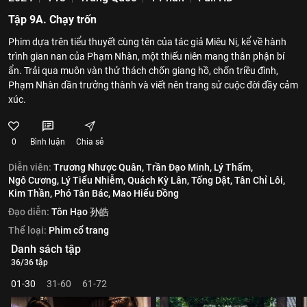
Tập 9A. Chạy trốn
Phim dựa trên tiểu thuyết cùng tên của tác giả Miêu Nị, kể về hành
trình gian nan của Phạm Nhàn, một thiếu niên mang thân phận bí
ẩn. Trải qua muôn vàn thử thách chốn giang hồ, chốn triều đình,
Phạm Nhàn dần trưởng thành và viết nên trang sử cuộc đời đầy cảm
xúc.
0
Bình luận
Chia sẻ
Diễn viên:
Trương Nhược Quân,
Trần Đạo Minh,
Lý Thấm,
Ngô Cương,
Lý Tiểu Nhiễm,
Quách Kỳ Lân,
Tống Dật,
Tân Chỉ Lôi,
Kim Thần,
Phó Tân Bác,
Mao Hiểu Đồng
Đạo diễn:
Tôn Hạo 孙皓
Thể loại:
Phim cổ trang
Danh sách tập
36/36 tập
01-30
31-60
61-72