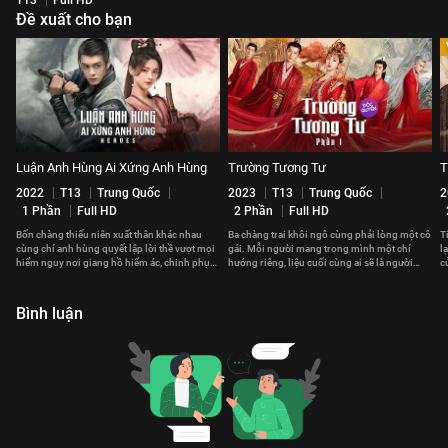
Đề xuất cho bạn
Luận Anh Hùng Ai Xứng Anh Hùng
Trường Tương Tư
T
2022
T13
Trung Quốc
2023
T13
Trung Quốc
2
1 Phần
Full HD
2 Phần
Full HD
Bốn chàng thiếu niên xuất thân khác nhau
Ba chàng trai khôi ngô cùng phải lòng một cô
T
cùng chí anh hùng quyết lập lời thề vượt mọi
gái. Mỗi người mang trong mình một chí
l
hiểm nguy nơi giang hồ hiểm ác, chinh phục
hướng riêng, liệu cuối cùng ai sẽ là người
c
võ lâm thiên hạ
chinh phục được cô gái ấy?
t
Bình luận