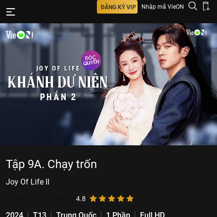
Nhập mã VieON
ĐĂNG KÝ VIP
Tập 9A. Chạy trốn
Joy Of Life II
13.062.615
lượt xem
4.8
2024
T13
Trung Quốc
1 Phần
Full HD