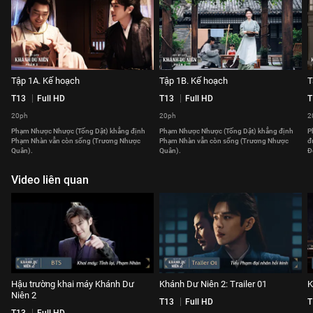
Tập 1A. Kế hoạch
Tập 1B. Kế hoạch
T
T13
Full HD
T13
Full HD
T
20ph
20ph
2
Phạm Nhược Nhược (Tống Dật) khẳng định
Phạm Nhược Nhược (Tống Dật) khẳng định
P
Phạm Nhàn vẫn còn sống (Trương Nhược
Phạm Nhàn vẫn còn sống (Trương Nhược
đ
Quân).
Quân).
Đ
Video liên quan
Hậu trường khai máy Khánh Dư
Khánh Dư Niên 2: Trailer 01
K
Niên 2
T13
Full HD
T
T13
Full HD