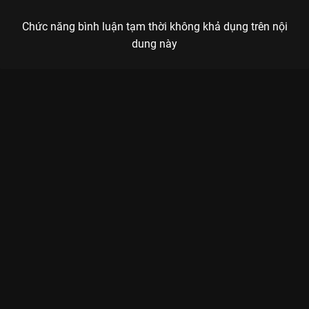
Chức năng bình luận tạm thời không khả dụng trên nội
dung này
Xem Tập 9A. Chạy trốn Khánh Dư Niên 2 - 36 Tập của Trung
Quốc có sự tham gia của . Thuộc thể loại: Phim bộ