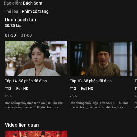
Đạo diễn:
Bách Sam
Thể loại:
Phim cổ trang
Danh sách tập
30/30 tập
01-30
31-60
Tập 1A. Số phận đã định
Tập 1B. Số phận đã định
T
T13
Full HD
T13
Full HD
T
20ph
20ph
2
Dân chúng thấy Diệp Bình An (Lưu Thi Thi)
Dân chúng thấy Diệp Bình An (Lưu Thi Thi)
N
mặc áo trắng, cầm ô đỏ thì đều tránh xa.
mặc áo trắng, cầm ô đỏ thì đều tránh xa.
k
Video liên quan