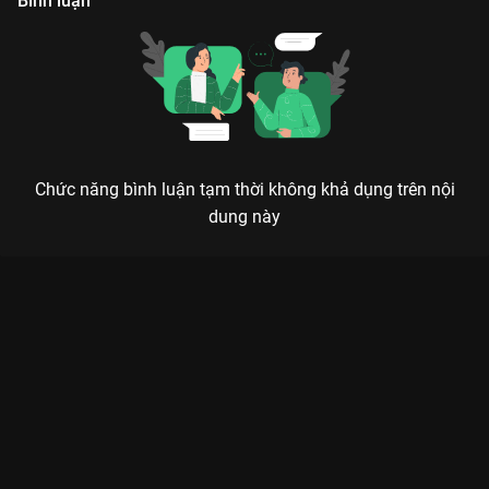
Bình luận
Chức năng bình luận tạm thời không khả dụng trên nội
dung này
CHƯỞNG TÂM: MÀN ĐẤU TRÍ NGHẸT THỞ GIỮA TÂM Y VÀ
QUAN PHỦ
Kẻ nắm giữ trái tim người khác có thể chữa lành, nhưng cũng có thể dùng nó như một
vũ khí sắc bén nhất để trả thù.
Chưởng Tâm (Kill My Sins)
là siêu phẩm cổ trang trinh thám
tâm lý đánh dấu sự trở lại đầy quyền lực của tình đầu quốc
dân
Lưu Thi Thi
trên
VieON
. Trong vai Diệp Bình An - một tâm y
bí ẩn, cô không dùng kiếm để giết người mà dùng tâm lý để
thao túng cả kinh thành. Mỗi bệnh nhân tìm đến cô đều là một