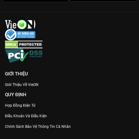
Nghiệp Thành, Trương Dư Hi đảm bảo chất lượng diễn xuất
trong từng khung hình.
Hình ảnh mãn nhãn:
Từng khung cảnh được chăm chút tỉ mỉ,
mang hơi thở trầm mặc, sang trọng duy nhất trên VieON.
Đừng bỏ lỡ cuộc chơi thao túng tâm lý đỉnh cao này, xem
Chưởng Tâm
sớm nhất tại
VieON
ngay!
GIỚI THIỆU
Giới Thiệu Về VieON
QUY ĐỊNH
Hợp Đồng Điện Tử
Điều Khoản Và Điều Kiện
Chính Sách Bảo Vệ Thông Tin Cá Nhân
Chính Sách Bảo Vệ Người Tiêu Dùng Dễ Bị Tổn Thương