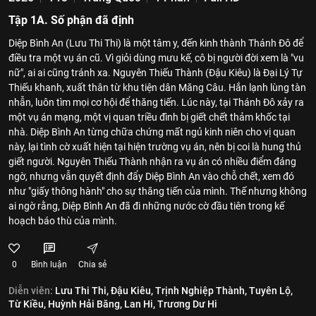
Tập 1A. Số phận đã định
Diệp Bình An (Lưu Thi Thi) là một tâm y, đến kinh thành Thánh Đô để
điều tra một vụ án cũ. Vì giỏi dùng mưu kế, cô bị người đời xem là "vu
nữ", ai ai cũng tránh xa. Nguyên Thiếu Thành (Đậu Kiêu) là Đại Lý Tự
Thiếu khanh, xuất thân từ khu tiện dân Măng Câu. Hắn lạnh lùng tàn
nhẫn, luôn tìm mọi cơ hội để thăng tiến. Lúc này, tại Thánh Đô xảy ra
một vụ án mạng, một vị quan triều đình bị giết chết thảm khốc tại
nhà. Diệp Bình An từng chữa chứng mất ngủ kinh niên cho vị quan
này, lại tình cờ xuất hiện tại hiện trường vụ án, nên bị coi là hung thủ
giết người. Nguyên Thiếu Thành nhận ra vụ án có nhiều điểm đáng
ngờ, nhưng vẫn quyết định đẩy Diệp Bình An vào chỗ chết, xem đó
như "giấy thông hành" cho sự thăng tiến của mình. Thế nhưng không
ai ngờ rằng, Diệp Bình An đã đi những nước cờ đầu tiên trong kế
hoạch báo thù của mình.
0
Bình luận
Chia sẻ
Diễn viên:
Lưu Thi Thi,
Đậu Kiêu,
Trịnh Nghiệp Thành,
Tuyên Lộ,
Từ Kiều,
Huỳnh Hải Băng,
Lan Hi,
Trương Dư Hi