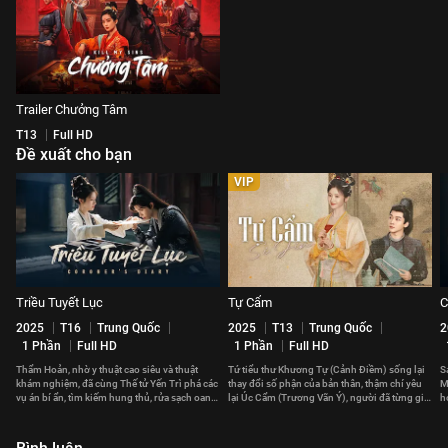
Trailer Chưởng Tâm
T13
Full HD
Đề xuất cho bạn
VIP
Triều Tuyết Lục
Tự Cẩm
C
2025
T16
Trung Quốc
2025
T13
Trung Quốc
2
1 Phần
Full HD
1 Phần
Full HD
Thẩm Hoản, nhờ y thuật cao siêu và thuật
Tứ tiểu thư Khương Tự (Cảnh Điềm) sống lại
S
khám nghiệm, đã cùng Thế tử Yến Trì phá các
thay đổi số phận của bản thân, thậm chí yêu
M
vụ án bí ẩn, tìm kiếm hung thủ, rửa sạch oan
lại Úc Cẩm (Trương Vãn Ý), người đã từng giết
h
khuất cho cha.
cô?
c