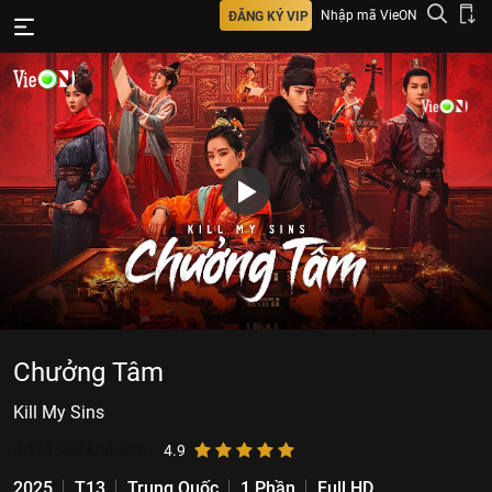
Nhập mã VieON
ĐĂNG KÝ VIP
Chưởng Tâm
Kill My Sins
4.115.980
lượt xem
4.9
2025
T13
Trung Quốc
1 Phần
Full HD