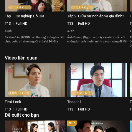
Tập 1. Cơ nghiệp Đỗ Gia
Tập 2. Giữa sự nghiệp và gia đình?
T
T13
Full HD
T13
Full HD
T
48ph
47ph
4
Bà Kim Gấm (NSND Lan Hương) thông báo tổ
Ánh Dương (Ngọc Lan) xảy ra mâu thuẫn với
T
chức cuộc thi chọn người thừa kế Đỗ Gia.
chồng khi anh muốn mình và con cùng đi Mỹ.
(
t
Video liên quan
First Look
Teaser 1
T
T13
Full HD
T13
Full HD
T
Đề xuất cho bạn
VIP