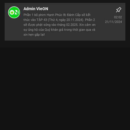
Admin VieON
Phần 1 bộ phim Hạnh Phúc Bị Đánh Cắp sẽ kết
02:02
thúc vào TẬP 43 (Thứ 4, ngày 20.11.2024). Phần 2
21/11/2024
sẽ được phát sóng vào tháng 02.2025. Xin cảm ơn
sự ủng hộ của Quý khán giả trong thời gian qua và
xin hẹn gặp lại!
Xem Teaser 1 Hạnh Phúc Bị Đánh Cắp - 85 Tập của Việt Nam
có sự tham gia của Thuận Nguyễn, Ngọc Lan, Trung Dũng,
NSƯT Đại Nghĩa, Dũng Bino. Thuộc thể loại: Phim bộ