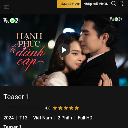
Nhập mã VieON
ĐĂNG KÝ VIP
Teaser 1
41.998.570
lượt xem
4.8
2024
T13
Việt Nam
2 Phần
Full HD
Teaser 1