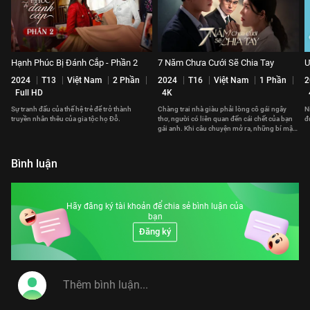
Hạnh Phúc Bị Đánh Cắp - Phần 2
7 Năm Chưa Cưới Sẽ Chia Tay
Ư
2024
T13
Việt Nam
2 Phần
2024
T16
Việt Nam
1 Phần
2
Full HD
4K
Sự tranh đấu của thế hệ trẻ để trở thành
Chàng trai nhà giàu phải lòng cô gái ngây
N
truyền nhân thêu của gia tộc họ Đỗ.
thơ, người có liên quan đến cái chết của bạn
đ
gái anh. Khi câu chuyện mở ra, những bí mật
bắt đầu sáng tỏ.
Bình luận
Hãy đăng ký tài khoản để chia sẻ bình luận của
bạn
Đăng ký