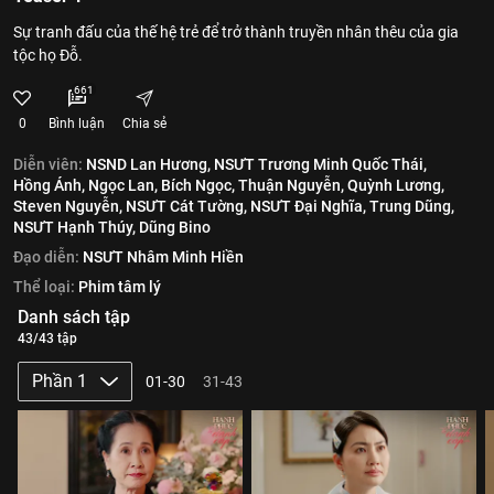
Sự tranh đấu của thế hệ trẻ để trở thành truyền nhân thêu của gia
tộc họ Đỗ.
661
0
Bình luận
Chia sẻ
Diễn viên:
NSND Lan Hương,
NSƯT Trương Minh Quốc Thái,
Hồng Ánh,
Ngọc Lan,
Bích Ngọc,
Thuận Nguyễn,
Quỳnh Lương,
Steven Nguyễn,
NSƯT Cát Tường,
NSƯT Đại Nghĩa,
Trung Dũng,
NSƯT Hạnh Thúy,
Dũng Bino
Đạo diễn:
NSƯT Nhâm Minh Hiền
Thể loại:
Phim tâm lý
Danh sách tập
43/43 tập
Phần 1
01-30
31-43