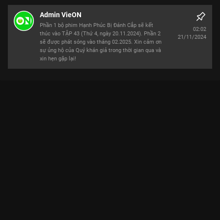
Admin VieON
Phần 1 bộ phim Hạnh Phúc Bị Đánh Cắp sẽ kết
02:02
thúc vào TẬP 43 (Thứ 4, ngày 20.11.2024). Phần 2
21/11/2024
sẽ được phát sóng vào tháng 02.2025. Xin cảm ơn
sự ủng hộ của Quý khán giả trong thời gian qua và
xin hẹn gặp lại!
Xem Tập 30. Tức giận Hạnh Phúc Bị Đánh Cắp - 43 Tập của
Việt Nam có sự tham gia của . Thuộc thể loại: Phim bộ