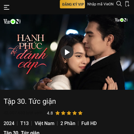
Nhập mã VieON
ĐĂNG KÝ VIP
Tập 30. Tức giận
42.007.633
lượt xem
4.8
2024
T13
Việt Nam
2 Phần
Full HD
Tập 30. Tức giận