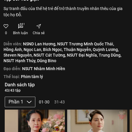
Sự tranh đấu của thế hệ trẻ để trở thành truyền nhân thêu của gia
tộc họ Đỗ.
661
0
Bình luận
Chia sẻ
Diễn viên:
NSND Lan Hương,
NSƯT Trương Minh Quốc Thái,
Hồng Ánh,
Ngọc Lan,
Bích Ngọc,
Thuận Nguyễn,
Quỳnh Lương,
Steven Nguyễn,
NSƯT Cát Tường,
NSƯT Đại Nghĩa,
Trung Dũng,
NSƯT Hạnh Thúy,
Dũng Bino
Đạo diễn:
NSƯT Nhâm Minh Hiền
Thể loại:
Phim tâm lý
Danh sách tập
43/43 tập
Phần 1
01-30
31-43