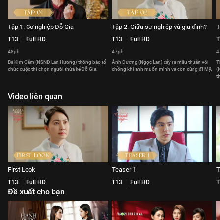
Tập 1. Cơ nghiệp Đỗ Gia
Tập 2. Giữa sự nghiệp và gia đình?
T
T13
Full HD
T13
Full HD
T
48ph
47ph
4
Bà Kim Gấm (NSND Lan Hương) thông báo tổ
Ánh Dương (Ngọc Lan) xảy ra mâu thuẫn với
T
chức cuộc thi chọn người thừa kế Đỗ Gia.
chồng khi anh muốn mình và con cùng đi Mỹ.
(
t
Video liên quan
First Look
Teaser 1
T
T13
Full HD
T13
Full HD
T
Đề xuất cho bạn