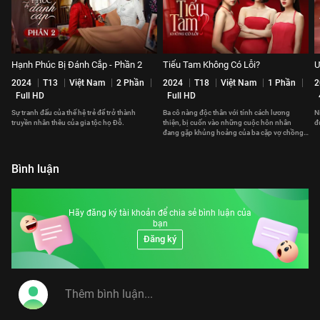
Hạnh Phúc Bị Đánh Cắp - Phần 2
Tiểu Tam Không Có Lỗi?
Ư
2024
T13
Việt Nam
2 Phần
2024
T18
Việt Nam
1 Phần
2
Full HD
Full HD
Sự tranh đấu của thế hệ trẻ để trở thành
Ba cô nàng độc thân với tính cách lương
N
truyền nhân thêu của gia tộc họ Đỗ.
thiện, bị cuốn vào những cuộc hôn nhân
đ
đang gặp khủng hoảng của ba cặp vợ chồng
khác nhau.
Bình luận
Hãy đăng ký tài khoản để chia sẻ bình luận của
bạn
Đăng ký