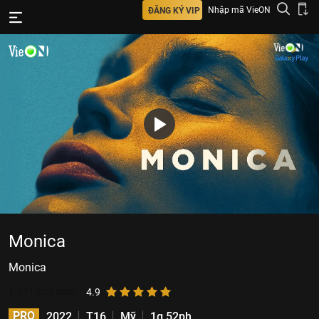
Nhập mã VieON
ĐĂNG KÝ VIP
Monica
Monica
1.911
lượt xem
4.9
PRO
2022
T16
Mỹ
1g 52ph