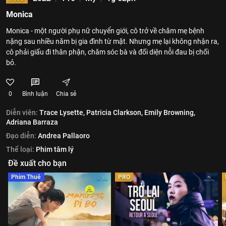
Monica
Monica - một người phụ nữ chuyển giới, cô trở về chăm mẹ bệnh
nặng sau nhiều năm bị gia đình từ mặt. Nhưng mẹ lại không nhận ra,
cô phải giấu đi thân phận, chăm sóc bà và đối diện nỗi đau bị chối
bỏ.
0
Bình luận
Chia sẻ
Diễn viên:
Trace Lysette,
Patricia Clarkson,
Emily Browning,
Adriana Barraza
Đạo diễn:
Andrea Pallaoro
Thể loại:
Phim tâm lý
Đề xuất cho bạn
Phim Thuê
PRO