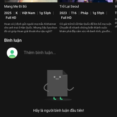
Mang Mẹ Đi Bỏ
Trở Lại Seoul
V
2025
K
Việt Nam
1g 53ph
2023
T16
Pháp
1g 59ph
T
Full HD
Full HD
G
đ
Hoan có ý định gửi người mẹ mắc Alzheimer
Cô gái trẻ trở về Hàn Quốc để tìm bố mẹ ruột.
c
cho anh trai ở Hàn Quốc. Nhưng liệu lựa chọn
Chuyến đi nhanh chóng biến thành cuộc
n
đó có giúp Hoan giải thoát như cậu nghĩ?
khám phá đầy cảm xúc về danh tính, gia đình
và những điều bất ngờ.
Bình luận
Hãy là người bình luận đầu tiên!