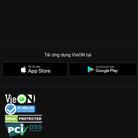
phục khán giả bằng những ánh mắt, những cái chạm nhẹ đầy
ngập ngừng nhưng chứa đựng cả một trời tâm sự. Đây là hành
trình của sự dũng cảm khi một đứa con bị chối bỏ quyết định
quay lại đối mặt với quá khứ để tìm kiếm sự an yên trong tâm
hồn.
Nghệ thuật kể chuyện bằng hình ảnh: Mỗi khung hình trong
phim đều đẹp như một bức tranh, lột tả trọn vẹn sự cô độc và
Tải ứng dụng VieON
tại
khao khát kết nối.
Diễn xuất ám ảnh: Trace Lysette mang đến một Monica vừa
mạnh mẽ vừa mong manh, khiến khán giả không thể không
đồng cảm.
Giá trị nhân văn cao cả: Phim tôn vinh tình mẫu tử và sự bao
dung, là liều thuốc chữa lành cho những trái tim từng chịu tổn
thương.
Monica không chỉ là một bộ phim, đó là một trải nghiệm cảm
xúc sâu sắc mà bất kỳ ai cũng nên xem một lần trong đời. Hãy
thưởng thức ngay siêu phẩm này trên VieON với chất lượng âm
thanh và hình ảnh tuyệt hảo để đắm chìm vào không gian điện