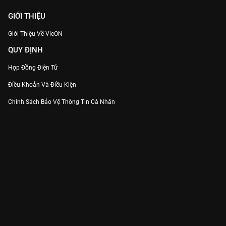
ảnh đầy ý nghĩa.
GIỚI THIỆU
Giới Thiệu Về VieON
QUY ĐỊNH
Hợp Đồng Điện Tử
Điều Khoản Và Điều Kiện
Chính Sách Bảo Vệ Thông Tin Cá Nhân
Chính Sách Bảo Vệ Người Tiêu Dùng Dễ Bị Tổn Thương
Thỏa Thuận Sử Dụng Dịch Vụ Mạng Xã Hội
THÔNG TIN
Thông Báo
Trung Tâm Hỗ Trợ
Liên Hệ
Góp Ý