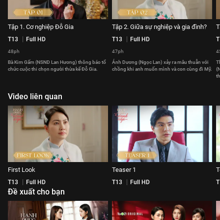
Tập 1. Cơ nghiệp Đỗ Gia
Tập 2. Giữa sự nghiệp và gia đình?
T
T13
Full HD
T13
Full HD
T
48ph
47ph
4
Bà Kim Gấm (NSND Lan Hương) thông báo tổ
Ánh Dương (Ngọc Lan) xảy ra mâu thuẫn với
T
chức cuộc thi chọn người thừa kế Đỗ Gia.
chồng khi anh muốn mình và con cùng đi Mỹ.
(
t
Video liên quan
First Look
Teaser 1
T
T13
Full HD
T13
Full HD
T
Đề xuất cho bạn