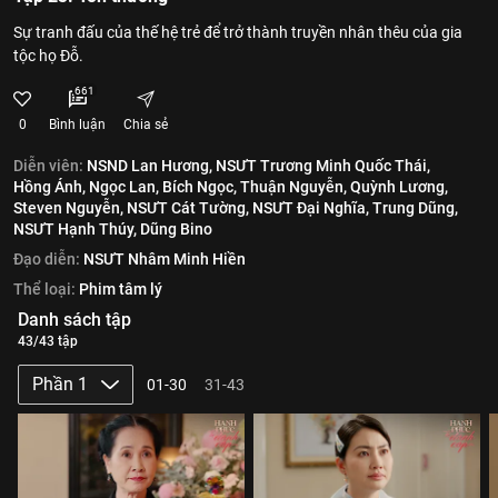
Sự tranh đấu của thế hệ trẻ để trở thành truyền nhân thêu của gia
tộc họ Đỗ.
661
0
Bình luận
Chia sẻ
Diễn viên:
NSND Lan Hương,
NSƯT Trương Minh Quốc Thái,
Hồng Ánh,
Ngọc Lan,
Bích Ngọc,
Thuận Nguyễn,
Quỳnh Lương,
Steven Nguyễn,
NSƯT Cát Tường,
NSƯT Đại Nghĩa,
Trung Dũng,
NSƯT Hạnh Thúy,
Dũng Bino
Đạo diễn:
NSƯT Nhâm Minh Hiền
Thể loại:
Phim tâm lý
Danh sách tập
43/43 tập
Phần 1
01-30
31-43