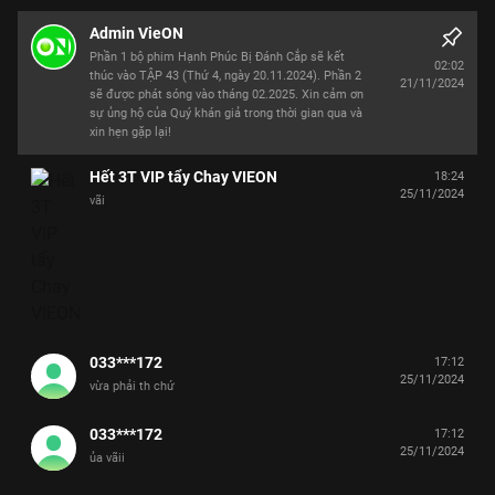
Admin VieON
Phần 1 bộ phim Hạnh Phúc Bị Đánh Cắp sẽ kết
02:02
thúc vào TẬP 43 (Thứ 4, ngày 20.11.2024). Phần 2
21/11/2024
sẽ được phát sóng vào tháng 02.2025. Xin cảm ơn
sự ủng hộ của Quý khán giả trong thời gian qua và
xin hẹn gặp lại!
Hết 3T VIP tẩy Chay VIEON
18:24
25/11/2024
vãi
033***172
17:12
25/11/2024
vừa phải th chứ
033***172
17:12
25/11/2024
ủa vãii