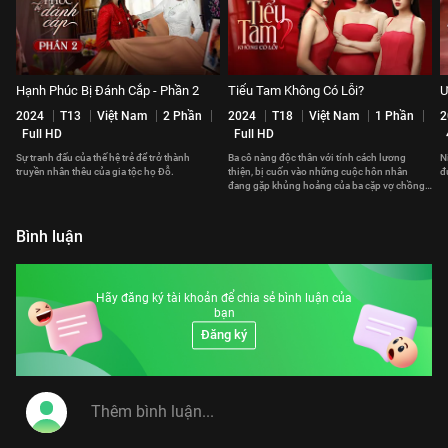
Hạnh Phúc Bị Đánh Cắp - Phần 2
Tiểu Tam Không Có Lỗi?
Ư
2024
T13
Việt Nam
2 Phần
2024
T18
Việt Nam
1 Phần
2
Full HD
Full HD
Sự tranh đấu của thế hệ trẻ để trở thành
Ba cô nàng độc thân với tính cách lương
N
truyền nhân thêu của gia tộc họ Đỗ.
thiện, bị cuốn vào những cuộc hôn nhân
đ
đang gặp khủng hoảng của ba cặp vợ chồng
khác nhau.
Bình luận
Hãy đăng ký tài khoản để chia sẻ bình luận của
bạn
Đăng ký