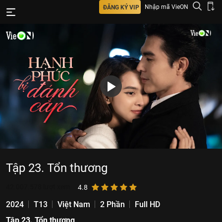
Nhập mã VieON
ĐĂNG KÝ VIP
Tập 23. Tổn thương
42.007.578
lượt xem
4.8
2024
T13
Việt Nam
2 Phần
Full HD
Tập 23. Tổn thương