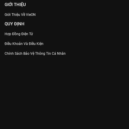
GIỚI THIỆU
Giới Thiệu Về VieON
QUY ĐỊNH
Hợp Đồng Điện Tử
Điều Khoản Và Điều Kiện
Chính Sách Bảo Vệ Thông Tin Cá Nhân
Chính Sách Bảo Vệ Người Tiêu Dùng Dễ Bị Tổn Thương
Thỏa Thuận Sử Dụng Dịch Vụ Mạng Xã Hội
THÔNG TIN
Thông Báo
Trung Tâm Hỗ Trợ
Liên Hệ
Góp Ý