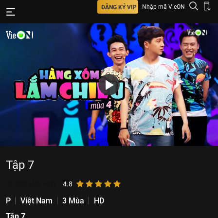
Nhập mã VieON
ĐĂNG KÝ VIP
Tập 7
30.083
lượt xem
4.8
P
Việt Nam
3 Mùa
HD
Tập 7