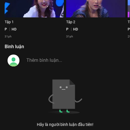
Tập 1
Tập 2
T
P
HD
P
HD
P
31ph
31ph
2
Bình luận
Hãy là người bình luận đầu tiên!