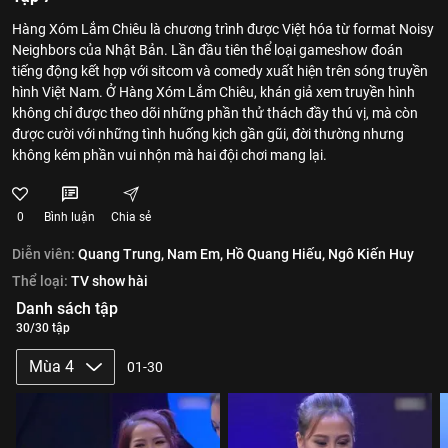
Hàng Xóm Lắm Chiêu là chương trình được Việt hóa từ format Noisy
Neighbors của Nhật Bản. Lần đầu tiên thể loại gameshow đoán
tiếng động kết hợp với sitcom và comedy xuất hiện trên sóng truyền
hình Việt Nam. Ở Hàng Xóm Lắm Chiêu, khán giả xem truyền hình
không chỉ được theo dõi những phần thử thách đầy thú vị, mà còn
được cười với những tình huống kịch gần gũi, đời thường nhưng
không kém phần vui nhộn mà hai đội chơi mang lại.
0
Bình luận
Chia sẻ
Diễn viên:
Quang Trung,
Nam Em,
Hồ Quang Hiếu,
Ngô Kiến Huy
Thể loại:
TV show hài
Danh sách tập
30/30 tập
Mùa 4
01-30