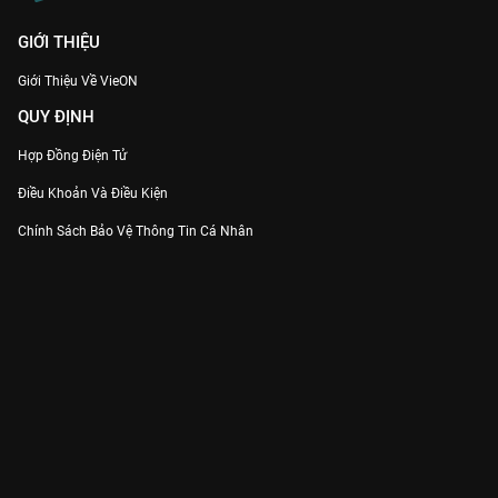
GIỚI THIỆU
Giới Thiệu Về VieON
QUY ĐỊNH
Hợp Đồng Điện Tử
Điều Khoản Và Điều Kiện
Chính Sách Bảo Vệ Thông Tin Cá Nhân
Chính Sách Bảo Vệ Người Tiêu Dùng Dễ Bị Tổn Thương
Thỏa Thuận Sử Dụng Dịch Vụ Mạng Xã Hội
THÔNG TIN
Thông Báo
Trung Tâm Hỗ Trợ
Liên Hệ
Góp Ý