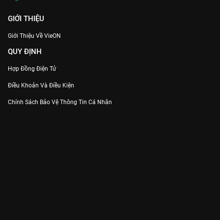
GIỚI THIỆU
Giới Thiệu Về VieON
QUY ĐỊNH
Hợp Đồng Điện Tử
Điều Khoản Và Điều Kiện
Chính Sách Bảo Vệ Thông Tin Cá Nhân
Chính Sách Bảo Vệ Người Tiêu Dùng Dễ Bị Tổn Thương
Thỏa Thuận Sử Dụng Dịch Vụ Mạng Xã Hội
THÔNG TIN
Thông Báo
Trung Tâm Hỗ Trợ
Liên Hệ
Góp Ý