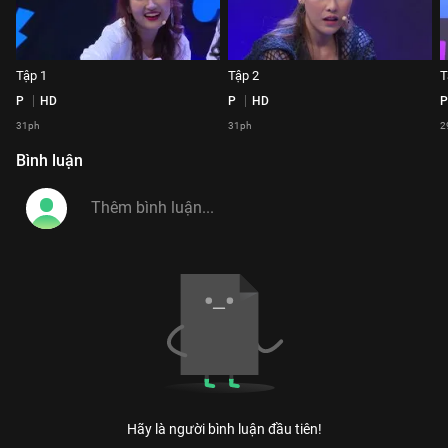
Tập 1
Tập 2
T
P
HD
P
HD
P
31ph
31ph
2
Bình luận
Hãy là người bình luận đầu tiên!