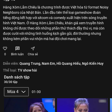
Hàng Xóm Lắm Chiêu là chương trình được Việt hóa từ format Noisy
Neighbors của Nhật Bản. Lần đầu tiên thể loại gameshow đoán
tiếng động kết hợp với sitcom và comedy xuất hiện trên sóng truyền
hình Việt Nam. Ở Hàng Xóm Lắm Chiêu, khán giả xem truyền hình
không chỉ được theo dõi những phần thử thách đầy thú vị, mà còn
được cười với những tình huống kịch gần gũi, đời thường nhưng
không kém phần vui nhộn mà hai đội chơi mang lại.
0
Bình luận
Chia sẻ
Diễn viên:
Quang Trung,
Nam Em,
Hồ Quang Hiếu,
Ngô Kiến Huy
Thể loại:
TV show hài
Danh sách tập
30/30 tập
Mùa 4
01-30