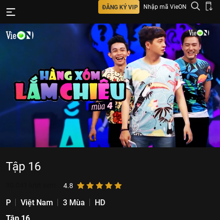
Nhập mã VieON
ĐĂNG KÝ VIP
Tập 16
30.041
lượt xem
4.8
P
Việt Nam
3 Mùa
HD
Tập 16