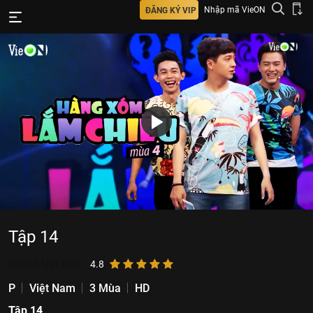
Nhập mã VieON
ĐĂNG KÝ VIP
Tập 14
30.035
lượt xem
4.8
P
Việt Nam
3 Mùa
HD
Tập 14