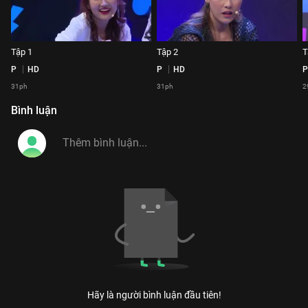
Tập 1
Tập 2
T
P
HD
P
HD
P
31ph
31ph
2
Bình luận
Hãy là người bình luận đầu tiên!