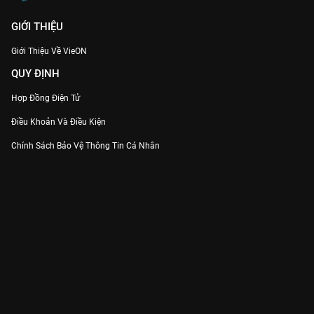
GIỚI THIỆU
Giới Thiệu Về VieON
QUY ĐỊNH
Hợp Đồng Điện Tử
Điều Khoản Và Điều Kiện
Chính Sách Bảo Vệ Thông Tin Cá Nhân
Chính Sách Bảo Vệ Người Tiêu Dùng Dễ Bị Tổn Thương
Thỏa Thuận Sử Dụng Dịch Vụ Mạng Xã Hội
THÔNG TIN
Thông Báo
Trung Tâm Hỗ Trợ
Liên Hệ
Góp Ý