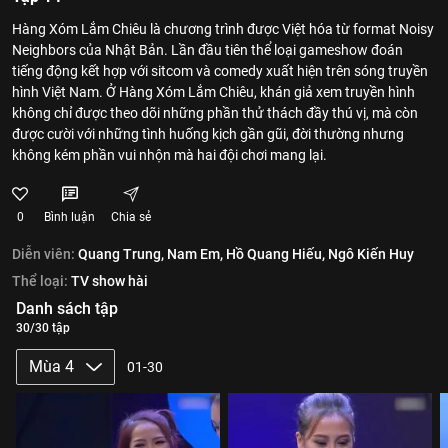
Hàng Xóm Lắm Chiêu là chương trình được Việt hóa từ format Noisy
Neighbors của Nhật Bản. Lần đầu tiên thể loại gameshow đoán
tiếng động kết hợp với sitcom và comedy xuất hiện trên sóng truyền
hình Việt Nam. Ở Hàng Xóm Lắm Chiêu, khán giả xem truyền hình
không chỉ được theo dõi những phần thử thách đầy thú vị, mà còn
được cười với những tình huống kịch gần gũi, đời thường nhưng
không kém phần vui nhộn mà hai đội chơi mang lại.
0
Bình luận
Chia sẻ
Diễn viên:
Quang Trung,
Nam Em,
Hồ Quang Hiếu,
Ngô Kiến Huy
Thể loại:
TV show hài
Danh sách tập
30/30 tập
Mùa 4
01-30